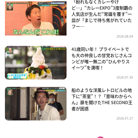
「紛れもなくカレーやけ
ど…」“カレーEXPO”3度制覇の
人気店が生んだ“常識を覆す”一
皿が「まじで待ち焦がれていた
フー…
2026.08.04
41歳同い年！ プライベートで
も大の仲良しの甘党おじさんコ
ンビが唯一無二の“ひんやりス
イーツ”を満喫！
2026.07.30
船のような洋風レトロビルの地
下に“茶室”！？「意味わからへ
ん」扉を開けたTHE SECOND王
者が困惑
2026.07.27