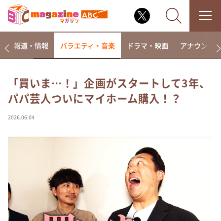
ー
報道・情報
バラエティ・音楽
ドラマ・映画
アナウンサ
「買いま…！」企画がスタートして3年、
パパ芸人ついにマイホーム購入！？
なるみ・岡村の過ぎるTV
相席食堂
2026.06.04
これ余談なんですけど・・・
～人生密着トークバラエティ！～ やすとものいたっ
て真剣です
探偵！ナイトスクープ
news おかえり
河合＆A.B.C-Z塚田×福井アナ「なんでやねん！？」
（news おかえり）