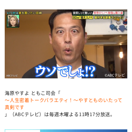
©️ABCテレビ
海原やすよ ともこ司会「
～人生密着トークバラエティ！～やすとものいたって
真剣です
」（ABCテレビ）は毎週木曜よる11時17分放送。