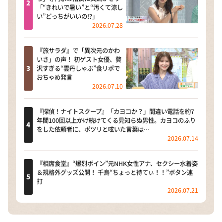
「“きれいで暑い”と“汚くて涼し
い”どっちがいいの!?」
2026.07.28
『旅サラダ』で「異次元のかわ
いさ」の声！ 初ゲスト女優、贅
沢すぎる“雲丹しゃぶ”食リポで
おちゃめ発言
2026.07.10
『探偵！ナイトスクープ』「カヨコか？」間違い電話を約7
年間100回以上かけ続けてくる見知らぬ男性。カヨコのふり
をした依頼者に、ポツリと呟いた言葉は…
2026.07.14
『相席食堂』“爆烈ボイン”元NHK女性アナ、セクシー水着姿
＆規格外グッズ公開！ 千鳥“ちょっと待てぃ！！”ボタン連
打
2026.07.21