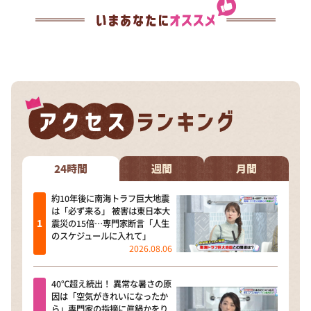
24時間
週間
月間
約10年後に南海トラフ巨大地震
は「必ず来る」 被害は東日本大
震災の15倍…専門家断言「人生
のスケジュールに入れて」
2026.08.06
40℃超え続出！ 異常な暑さの原
因は「空気がきれいになったか
ら」専門家の指摘に眞鍋かをり