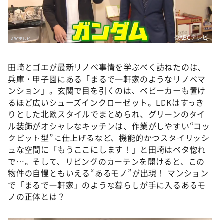
©️ABCテレビ
田崎とゴエが最新リノベ事情を学ぶべく訪ねたのは、
兵庫・甲子園にある「まるで一軒家のようなリノベマ
ンション」。玄関で目を引くのは、ベビーカーも置け
るほど広いシューズインクローゼット。LDKはすっき
りとした北欧スタイルでまとめられ、グリーンのタイ
ル装飾がオシャレなキッチンは、作業がしやすい“コッ
クピット型”に仕上げるなど、機能的かつスタイリッシ
ュな空間に「もうここにします！」と田崎はベタ惚れ
で…。そして、リビングのカーテンを開けると、この
物件の自慢ともいえる“あるモノ”が出現！ マンション
で「まるで一軒家」のような暮らしが手に入るあるモ
ノの正体とは？