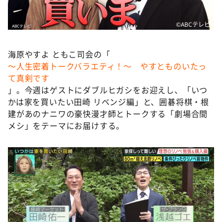
DAIGOも台所 ～きょうの献立 何にする？～
本日はダイアンなり！シーズン２
©️ABCテレビ
朝だ！生です旅サラダ
海原やすよ ともこ司会の「
教えて！ニュースライブ 正義のミカタ
～人生密着トークバラエティ！～ やすとものいたっ
ＬＩＦＥ～夢のカタチ～
て真剣です
」。今週はゲストにダブルヒガシをお迎えし、「いつ
新婚さんいらっしゃい！
かは家を買いたい田崎 リベンジ編」と、囲碁将棋・根
ポツンと一軒家
建があのナニワの豪快漫才師とトークする「劇場合間
ザキ山小屋本館
メシ」をテーマにお届けする。
ぺこぱのまるスポ
アナ回覧板