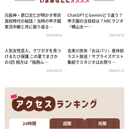
元阪神・原口文仁が明かす帝京
ChatGPTとGeminiどう違う？
高校時代の秘話！当時の甲子園
甲子園の注目校は？ABCラジオ
実況中継と共に振り返る…
『横山太一…
2026.08.03
2026.08.03
人気女性芸人、クワガタを見つ
去来川奈央『おはパソ』産休前
けるたび保護 この夏でまさか
ラスト放送！サプライズゲスト
の3匹 相方は「指飛ん…
集結でスタジオはお祭り…
2026.08.01
2026.07.31
24時間
週間
月間