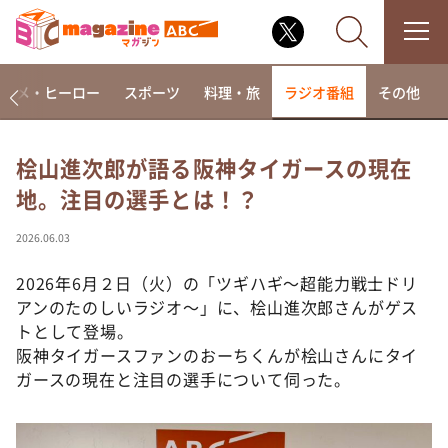
アニメ・ヒーロー
スポーツ
料理・旅
ラジオ番組
その他
桧山進次郎が語る阪神タイガースの現在
地。注目の選手とは！？
なるみ・岡村の過ぎるTV
相席食堂
2026.06.03
これ余談なんですけど・・・
2026年6月２日（火）の「ツギハギ～超能力戦士ドリ
～人生密着トークバラエティ！～ やすとものいたっ
アンのたのしいラジオ～」に、桧山進次郎さんがゲス
て真剣です
トとして登場。
探偵！ナイトスクープ
阪神タイガースファンのおーちくんが桧山さんにタイ
ガースの現在と注目の選手について伺った。
news おかえり
河合＆A.B.C-Z塚田×福井アナ「なんでやねん！？」
（news おかえり）