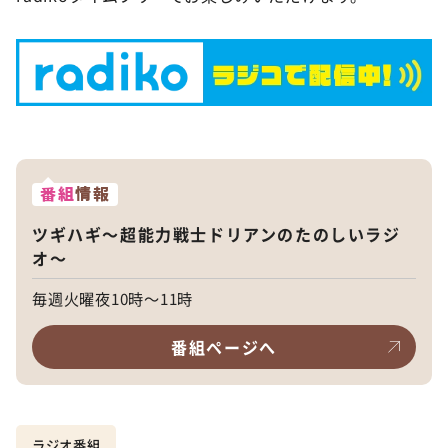
番組
情報
ツギハギ～超能力戦士ドリアンのたのしいラジ
オ～
毎週火曜夜10時～11時
番組ページへ
ラジオ番組