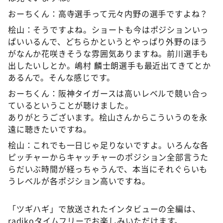
おーちくん：高寺選手って元々内野の選手ですよね？
桧山：そうですよね。ショートも今はポジションいっ
ぱいいるんで、どちらかというとやっぱり外野のほう
がなんか花咲きそうな雰囲気ありますね。前川選手も
出したいしとか。嶋村 麟士朗選手も最近出てきてとか
あるんで。そんな感じです。
おーちくん：阪神タイガースは高いレベルで競い合っ
ているということが聴けました。
ありがとうございます。桧山さんからこういうのを永
遠に聴きたいですね。
桧山：これでも一日じゃ足りないですよ。いろんな各
ピッチャーからキャッチャーのポジション全部言うた
らだいぶ時間が経っちゃうんで、本当にそれぐらいも
うレベルが各ポジション高いですね。
「ツギハギ」で放送されたインタビューの全編は、
radikoタイムフリーでお楽しみいただけます。