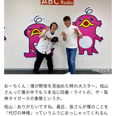
DAIGOも台所 ～きょうの献立 何にする？～
本日はダイアンなり！シーズン２
朝だ！生です旅サラダ
教えて！ニュースライブ 正義のミカタ
ＬＩＦＥ～夢のカタチ～
新婚さんいらっしゃい！
ポツンと一軒家
ザキ山小屋本館
©️ABCラジオ
ぺこぱのまるスポ
アナ回覧板
おーちくん：僕が野球を見始めた時の大スター。桧山
さんって僕の中でもう本当に四番・ライトの、ザ・阪
神タイガースの象徴というか。
桧山：ありがたいですね。最近、皆さんが僕のことを
『代打の神様』っていうふうにおっしゃってくれるん