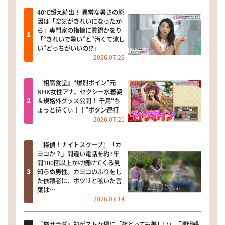
40℃超え続出！ 異常な暑さの原
因は「空気がきれいになったか
ら」専門家の指摘に眞鍋かをり
「“きれいで暑い”と“汚くて涼し
い”どっちがいいの!?」
2026.07.28
『相席食堂』“爆烈ボイン”元
NHK女性アナ、セクシー水着姿
＆規格外グッズ公開！ 千鳥“ち
ょっと待てぃ！！”ボタン連打
2026.07.21
『探偵！ナイトスクープ』「カ
ヨコか？」間違い電話を約7年
間100回以上かけ続けてくる見
知らぬ男性。カヨコのふりをし
た依頼者に、ポツリと呟いた言
葉は…
2026.07.14
『旅サラダ』初ゲスト女優に「歳とっても美しい」「透明感