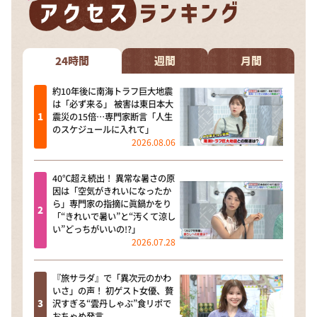
24時間
週間
月間
約10年後に南海トラフ巨大地震
は「必ず来る」 被害は東日本大
震災の15倍…専門家断言「人生
のスケジュールに入れて」
2026.08.06
40℃超え続出！ 異常な暑さの原
因は「空気がきれいになったか
ら」専門家の指摘に眞鍋かをり
「“きれいで暑い”と“汚くて涼し
い”どっちがいいの!?」
2026.07.28
『旅サラダ』で「異次元のかわ
いさ」の声！ 初ゲスト女優、贅
沢すぎる“雲丹しゃぶ”食リポで
おちゃめ発言