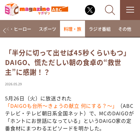
アニメ・ヒーロー
スポーツ
料理・旅
ラジオ番組
その他
「半分に切って出せば45秒くらいもつ」
DAIGO、慌ただしい朝の食卓の“救世
なるみ・岡村の過ぎるTV
主”に感謝！？
相席食堂
これ余談なんですけど・・・
2026.05.29
～人生密着トークバラエティ！～ やすとものいたっ
て真剣です
5月26日（火）に放送された
「DAIGOも台所～きょうの献立 何にする？～」
（ABC
探偵！ナイトスクープ
テレビ・テレビ朝日系全国ネット）で、MCのDAIGOが
news おかえり
「ホントにお世話になっている」というDAIGO家の定
河合＆A.B.C-Z塚田×福井アナ「なんでやねん！？」
番食材にまつわるエピソードを明かした。
（news おかえり）