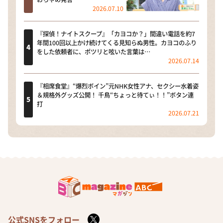
2026.07.10
『探偵！ナイトスクープ』「カヨコか？」間違い電話を約7
年間100回以上かけ続けてくる見知らぬ男性。カヨコのふり
をした依頼者に、ポツリと呟いた言葉は…
2026.07.14
『相席食堂』“爆烈ボイン”元NHK女性アナ、セクシー水着姿
＆規格外グッズ公開！ 千鳥“ちょっと待てぃ！！”ボタン連
打
2026.07.21
公式SNSをフォロー