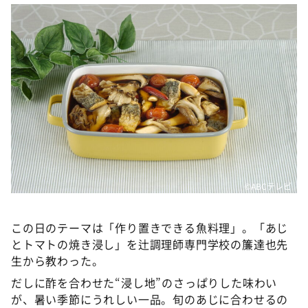
DAIGOも台所 ～きょうの献立 何にする？～
本日はダイアンなり！シーズン２
朝だ！生です旅サラダ
教えて！ニュースライブ 正義のミカタ
ＬＩＦＥ～夢のカタチ～
新婚さんいらっしゃい！
ポツンと一軒家
ザキ山小屋本館
©ABCテレビ
ぺこぱのまるスポ
アナ回覧板
この日のテーマは「作り置きできる魚料理」。「あじ
とトマトの焼き浸し」を辻調理師専門学校の簾達也先
生から教わった。
だしに酢を合わせた“浸し地”のさっぱりした味わい
が、暑い季節にうれしい一品。旬のあじに合わせるの