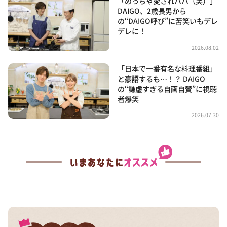
「めっちゃ愛されパパ（笑）」
DAIGO、2歳長男から
の“DAIGO呼び”に苦笑いもデレ
デレに！
2026.08.02
「日本で一番有名な料理番組」
と豪語するも…！？ DAIGO
の“謙虚すぎる自画自賛”に視聴
者爆笑
2026.07.30