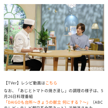
©ABCテレビ
【TVer】レシピ動画は
こちら
なお、「あじとトマトの焼き浸し」の調理の様子は、5
月26日料理番組
「DAIGOも台所～きょうの献立 何にする？～」
（ABC
テレビ・テレビ朝日系全国ネット）で放送された。