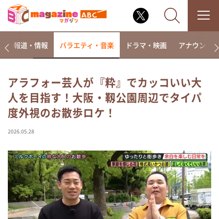
ー
報道・情報
バラエティ・音楽
ドラマ・映画
アナウンサ
アラフォー芸人が『粋』でカッコいい大
人を目指す！大阪・靱公園周辺でタイパ
なるみ・岡村の過ぎるTV
度外視のお散歩ロケ！
相席食堂
これ余談なんですけど・・・
2026.05.28
～人生密着トークバラエティ！～ やすとものいたっ
て真剣です
探偵！ナイトスクープ
news おかえり
河合＆A.B.C-Z塚田×福井アナ「なんでやねん！？」
（news おかえり）