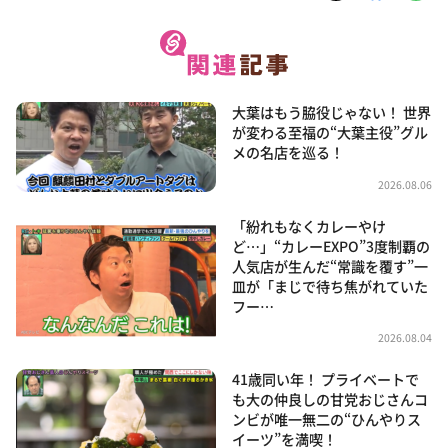
大葉はもう脇役じゃない！ 世界
が変わる至福の“大葉主役”グル
メの名店を巡る！
2026.08.06
「紛れもなくカレーやけ
ど…」“カレーEXPO”3度制覇の
人気店が生んだ“常識を覆す”一
皿が「まじで待ち焦がれていた
フー…
2026.08.04
41歳同い年！ プライベートで
も大の仲良しの甘党おじさんコ
ンビが唯一無二の“ひんやりス
イーツ”を満喫！