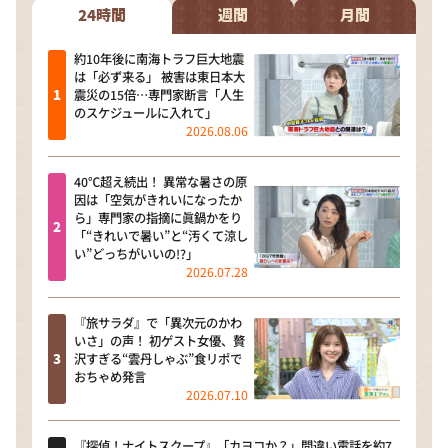
24時間
週間
月間
約10年後に南海トラフ巨大地震
は「必ず来る」 被害は東日本大
震災の15倍…専門家断言「人生
のスケジュールに入れて」
2026.08.06
40℃超え続出！ 異常な暑さの原
因は「空気がきれいになったか
ら」専門家の指摘に眞鍋かをり
「“きれいで暑い”と“汚くて涼し
い”どっちがいいの!?」
2026.07.28
『旅サラダ』で「異次元のかわ
いさ」の声！ 初ゲスト女優、贅
沢すぎる“雲丹しゃぶ”食リポで
おちゃめ発言
2026.07.10
『探偵！ナイトスクープ』「カヨコか？」間違い電話を約7