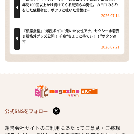
年間100回以上かけ続けてくる見知らぬ男性。カヨコのふり
をした依頼者に、ポツリと呟いた言葉は…
2026.07.14
『相席食堂』“爆烈ボイン”元NHK女性アナ、セクシー水着姿
＆規格外グッズ公開！ 千鳥“ちょっと待てぃ！！”ボタン連
打
2026.07.21
公式SNSをフォロー
運営会社
サイトのご利用にあたって
ご意見・ご感想