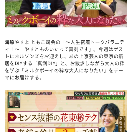
DAIGOも台所 ～きょうの献立 何にする？～
本日はダイアンなり！シーズン２
朝だ！生です旅サラダ
教えて！ニュースライブ 正義のミカタ
海原やすよ ともこ司会の「～人生密着トークバラエテ
ＬＩＦＥ～夢のカタチ～
ィ！～ やすとものいたって真剣です」。今週はゲス
新婚さんいらっしゃい！
トにネルソンズをお迎えし、あの上京芸人の東京の新
居をDIYする「真剣DIY」と、お散歩しながら大人の粋
ポツンと一軒家
を学ぶ「ミルクボーイの粋な大人になりたい」をテー
ザキ山小屋本館
マにお届けする。
ぺこぱのまるスポ
アナ回覧板