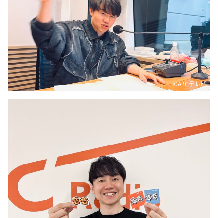
DAIGOも台所 ～きょうの献立 何にする？～
本日はダイアンなり！シーズン２
朝だ！生です旅サラダ
教えて！ニュースライブ 正義のミカタ
ＬＩＦＥ～夢のカタチ～
©ABCテレビ
新婚さんいらっしゃい！
ポツンと一軒家
ザキ山小屋本館
ぺこぱのまるスポ
アナ回覧板