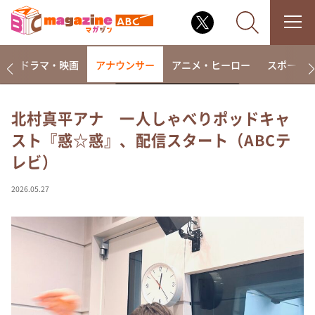
楽
ドラマ・映画
アナウンサー
アニメ・ヒーロー
スポーツ
北村真平アナ 一人しゃべりポッドキャ
スト『惑☆惑』、配信スタート（ABCテ
なるみ・岡村の過ぎるTV
レビ）
相席食堂
これ余談なんですけど・・・
2026.05.27
～人生密着トークバラエティ！～ やすとものいたっ
て真剣です
探偵！ナイトスクープ
news おかえり
河合＆A.B.C-Z塚田×福井アナ「なんでやねん！？」
（news おかえり）