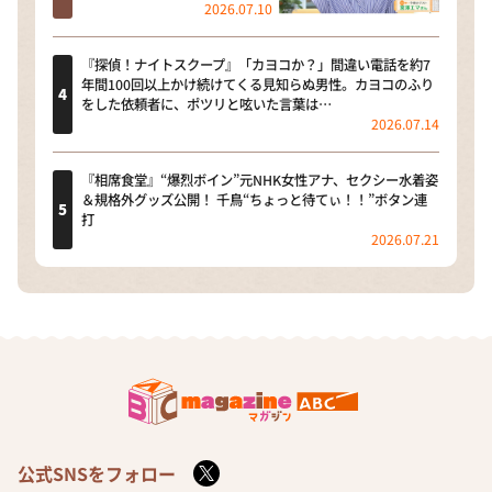
2026.07.10
『探偵！ナイトスクープ』「カヨコか？」間違い電話を約7
年間100回以上かけ続けてくる見知らぬ男性。カヨコのふり
をした依頼者に、ポツリと呟いた言葉は…
2026.07.14
『相席食堂』“爆烈ボイン”元NHK女性アナ、セクシー水着姿
＆規格外グッズ公開！ 千鳥“ちょっと待てぃ！！”ボタン連
打
2026.07.21
公式SNSをフォロー