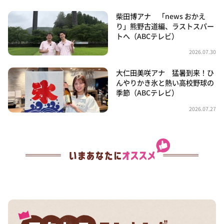
柴田博アナ 「news おかえ
り」熊野古道編、ラストスパー
トへ（ABCテレビ）
2026.07.30
大仁田美咲アナ 猛暑到来！ひ
んやりかき氷と熱い高校野球の
季節（ABCテレビ）
2026.07.27