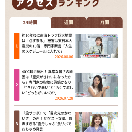
24時間
週間
月間
約10年後に南海トラフ巨大地震
は「必ず来る」 被害は東日本大
震災の15倍…専門家断言「人生
のスケジュールに入れて」
2026.08.06
40℃超え続出！ 異常な暑さの原
因は「空気がきれいになったか
ら」専門家の指摘に眞鍋かをり
「“きれいで暑い”と“汚くて涼し
い”どっちがいいの!?」
2026.07.28
『旅サラダ』で「異次元のかわ
いさ」の声！ 初ゲスト女優、贅
沢すぎる“雲丹しゃぶ”食リポで
おちゃめ発言