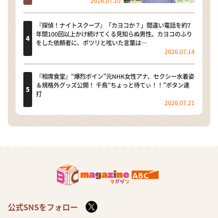
2026.07.10
『探偵！ナイトスクープ』「カヨコか？」間違い電話を約7
年間100回以上かけ続けてくる見知らぬ男性。カヨコのふり
をした依頼者に、ポツリと呟いた言葉は…
2026.07.14
『相席食堂』“爆烈ボイン”元NHK女性アナ、セクシー水着姿
＆規格外グッズ公開！ 千鳥“ちょっと待てぃ！！”ボタン連
打
2026.07.21
公式SNSをフォロー