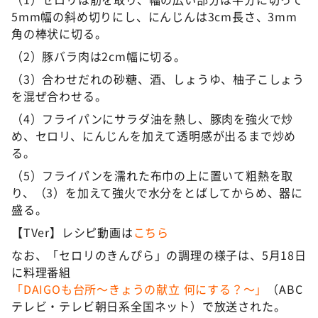
5mm幅の斜め切りにし、にんじんは3cm長さ、3mm
角の棒状に切る。
（2）豚バラ肉は2cm幅に切る。
（3）合わせだれの砂糖、酒、しょうゆ、柚子こしょう
を混ぜ合わせる。
（4）フライパンにサラダ油を熱し、豚肉を強火で炒
め、セロリ、にんじんを加えて透明感が出るまで炒め
る。
（5）フライパンを濡れた布巾の上に置いて粗熱を取
り、（3）を加えて強火で水分をとばしてからめ、器に
盛る。
【TVer】レシピ動画は
こちら
なお、「セロリのきんぴら」の調理の様子は、5月18日
に料理番組
「DAIGOも台所～きょうの献立 何にする？～」
（ABC
テレビ・テレビ朝日系全国ネット）で放送された。