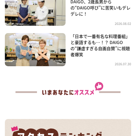
DAIGO、2歳長男から
の“DAIGO呼び”に苦笑いもデレ
デレに！
2026.08.02
「日本で一番有名な料理番組」
と豪語するも…！？ DAIGO
の“謙虚すぎる自画自賛”に視聴
者爆笑
2026.07.30