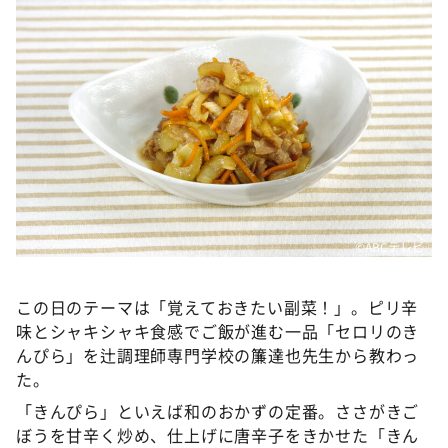
DAIGOも台所 ～きょうの献立 何にする？～
本日はダイアンなり！シーズン２
朝だ！生です旅サラダ
教えて！ニュースライブ 正義のミカタ
ＬＩＦＥ～夢のカタチ～
新婚さんいらっしゃい！
ポツンと一軒家
©ABCテレビ
ザキ山小屋本館
ぺこぱのまるスポ
この日のテーマは「覚えておきたい副菜！」。ピリ辛
アナ回覧板
味とシャキシャキ食感でご飯が進む一品「セロリのき
んぴら」を辻調理師専門学校の簾達也先生から教わっ
た。
「きんぴら」といえば和のおかずの定番。ささがきご
ぼうを甘辛く炒め、仕上げに唐辛子をきかせた「きん