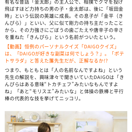
有名な昔話「金太郎」の主人公で、相撲でクマを投げ
飛ばすほど力持ちの男の子・金太郎は、後に「坂田金
時」という伝説の英雄に成長。その息子が「金平（き
んぴら）」といい、父に似て剛力の持ち主だったこと
から、その力強さにごぼうの歯ごたえや唐辛子の辛さ
を重ねた「きんぴら」という名前がついたという。
【動画】恒例のパーソナルクイズ「DAIGOクイズ」
は、「DAIGOが好きな副菜は何でしょう？」。「ポテ
トサラダ」と答えた簾先生だが、正解なるか!?
つまり、もともとは「人の名前なんですよね」という
先生の解説を、興味津々で聞きいていたDAIGOは「き
んぴらはある意味“トカチェフ”みたいなもんですよ
ね」「あと“モリスエ”みたいな」と体操の鉄棒と平行
棒の代表的な技を挙げてニッコリ。