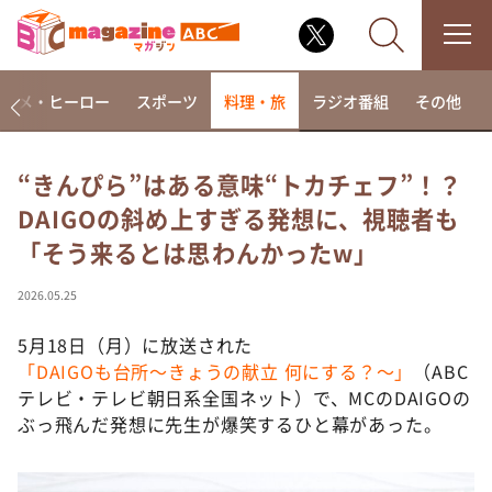
アニメ・ヒーロー
スポーツ
料理・旅
ラジオ番組
その他
“きんぴら”はある意味“トカチェフ”！？
DAIGOの斜め上すぎる発想に、視聴者も
なるみ・岡村の過ぎるTV
「そう来るとは思わんかったw」
相席食堂
これ余談なんですけど・・・
2026.05.25
～人生密着トークバラエティ！～ やすとものいたっ
て真剣です
5月18日（月）に放送された
「DAIGOも台所～きょうの献立 何にする？～」
（ABC
探偵！ナイトスクープ
テレビ・テレビ朝日系全国ネット）で、MCのDAIGOの
news おかえり
ぶっ飛んだ発想に先生が爆笑するひと幕があった。
河合＆A.B.C-Z塚田×福井アナ「なんでやねん！？」
（news おかえり）