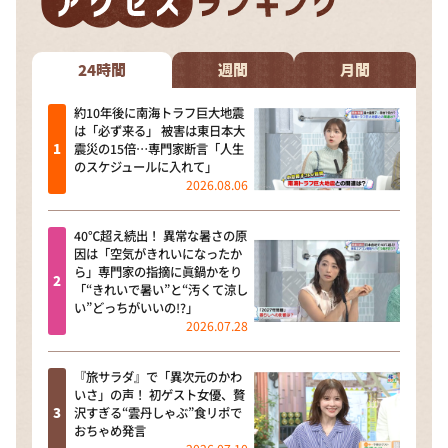
24時間
週間
月間
約10年後に南海トラフ巨大地震
は「必ず来る」 被害は東日本大
震災の15倍…専門家断言「人生
のスケジュールに入れて」
2026.08.06
40℃超え続出！ 異常な暑さの原
因は「空気がきれいになったか
ら」専門家の指摘に眞鍋かをり
「“きれいで暑い”と“汚くて涼し
い”どっちがいいの!?」
2026.07.28
『旅サラダ』で「異次元のかわ
いさ」の声！ 初ゲスト女優、贅
沢すぎる“雲丹しゃぶ”食リポで
おちゃめ発言