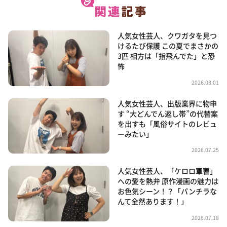
人気女性芸人、クワガタを見つ
けるたび保護 この夏でまさかの
3匹 相方は「指飛んでた」と恐
怖
2026.08.01
人気女性芸人、出版業界に物申
す “大どんでん返し帯”の代替案
を出すも「風俗サイトのレビュ
ーみたい」
2026.07.25
人気女性芸人、「ケロロ軍曹」
への愛を熱弁 原作漫画の魅力は
お色気シーン！？「パンチラな
んて全然あります！」
2026.07.18