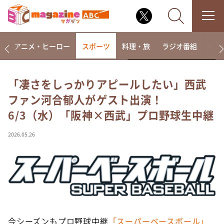
ー
アニメ・ヒーロー
スポーツ
料理・旅
ラジオ番組
その
「凄さをしっかりアピールしたい」西武
ファン河合郁人がゲスト出演！
なるみ・岡村の過ぎるTV
6/3（水）「阪神×西武」プロ野球生中継
相席食堂
これ余談なんですけど・・・
2026.05.26
～人生密着トークバラエティ！～ やすとものいたっ
て真剣です
探偵！ナイトスクープ
news おかえり
河合＆A.B.C-Z塚田×福井アナ「なんでやねん！？」
（news おかえり）
今シーズンもプロ野球中継
「スーパーベースボール」