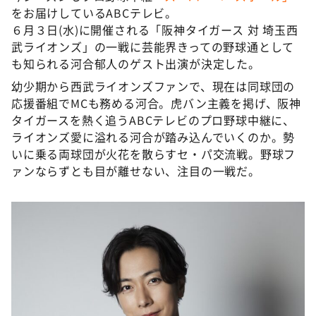
DAIGOも台所 ～きょうの献立 何にする？～
をお届けしているABCテレビ。
６月３日(水)に開催される「阪神タイガース 対 埼玉西
本日はダイアンなり！シーズン２
武ライオンズ」の一戦に芸能界きっての野球通として
朝だ！生です旅サラダ
も知られる河合郁人のゲスト出演が決定した。
教えて！ニュースライブ 正義のミカタ
幼少期から西武ライオンズファンで、現在は同球団の
応援番組でMCも務める河合。虎バン主義を掲げ、阪神
ＬＩＦＥ～夢のカタチ～
タイガースを熱く追うABCテレビのプロ野球中継に、
新婚さんいらっしゃい！
ライオンズ愛に溢れる河合が踏み込んでいくのか。勢
ポツンと一軒家
いに乗る両球団が火花を散らすセ・パ交流戦。野球フ
ァンならずとも目が離せない、注目の一戦だ。
ザキ山小屋本館
ぺこぱのまるスポ
アナ回覧板