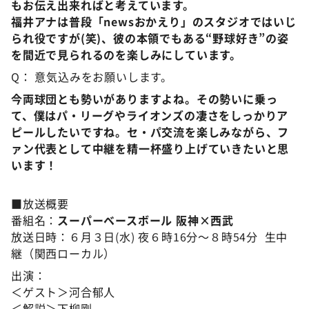
もお伝え出来ればと考えています。
福井アナは普段「newsおかえり」のスタジオではいじ
られ役ですが(笑)、彼の本領でもある“野球好き”の姿
を間近で見られるのを楽しみにしています。
Q： 意気込みをお願いします。
今両球団とも勢いがありますよね。その勢いに乗っ
て、僕はパ・リーグやライオンズの凄さをしっかりア
ピールしたいですね。セ・パ交流を楽しみながら、フ
ァン代表として中継を精一杯盛り上げていきたいと思
います！
■放送概要
番組名：
スーパーベースボール 阪神×西武
放送日時：６月３日(水) 夜６時16分～８時54分 生中
継（関西ローカル）
出演：
＜ゲスト＞河合郁人
＜解説＞下柳剛