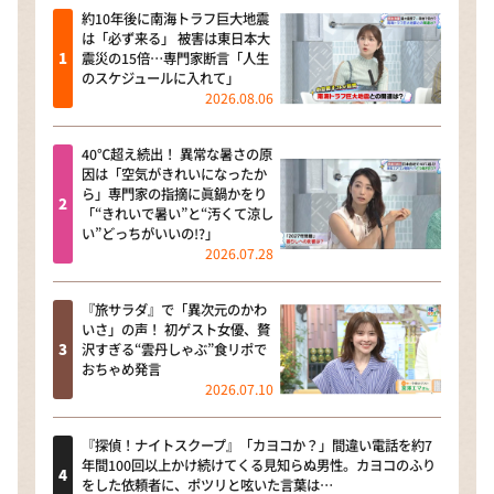
約10年後に南海トラフ巨大地震
は「必ず来る」 被害は東日本大
震災の15倍…専門家断言「人生
のスケジュールに入れて」
2026.08.06
40℃超え続出！ 異常な暑さの原
因は「空気がきれいになったか
ら」専門家の指摘に眞鍋かをり
「“きれいで暑い”と“汚くて涼し
い”どっちがいいの!?」
2026.07.28
『旅サラダ』で「異次元のかわ
いさ」の声！ 初ゲスト女優、贅
沢すぎる“雲丹しゃぶ”食リポで
おちゃめ発言
2026.07.10
『探偵！ナイトスクープ』「カヨコか？」間違い電話を約7
年間100回以上かけ続けてくる見知らぬ男性。カヨコのふり
をした依頼者に、ポツリと呟いた言葉は…