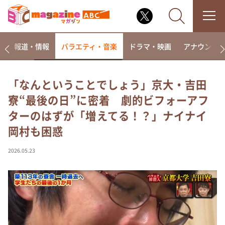
ー
報道・情報
バラエティ・音楽
ドラマ・映画
アナウンサ
「なんということでしょう」京大・吉田
寮“最後の日”に密着 劇的ビフォーアフ
なるみ・岡村の過ぎるTV
ターのはずが「増えてる！？」ナイナイ
相席食堂
岡村も困惑
これ余談なんですけど・・・
～人生密着トークバラエティ！～ やすとものいたっ
2026.05.23
て真剣です
探偵！ナイトスクープ
news おかえり
河合＆A.B.C-Z塚田×福井アナ「なんでやねん！？」
（news おかえり）