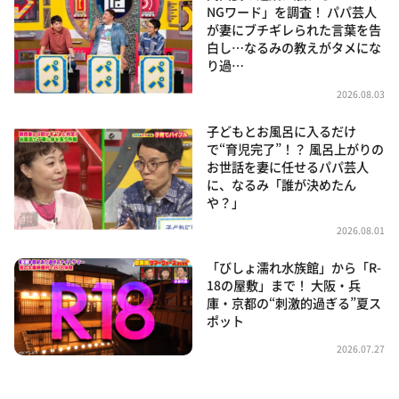
NGワード」を調査！ パパ芸人
が妻にブチギレられた言葉を告
白し…なるみの教えがタメにな
り過…
2026.08.03
子どもとお風呂に入るだけ
で“育児完了”！？ 風呂上がりの
お世話を妻に任せるパパ芸人
に、なるみ「誰が決めたん
や？」
2026.08.01
「びしょ濡れ水族館」から「R-
18の屋敷」まで！ 大阪・兵
庫・京都の“刺激的過ぎる”夏ス
ポット
2026.07.27