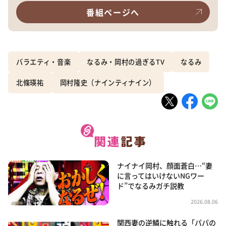
番組ページへ
バラエティ・音楽
なるみ・岡村の過ぎるTV
なるみ
北條瑛祐
岡村隆史（ナインティナイン）
ナイナイ岡村、顔面蒼白…“妻
に言ってはいけないNGワー
ド”でなるみガチ説教
2026.08.06
関西妻の逆鱗に触れる「パパの