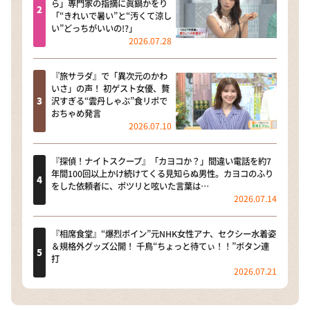
ら」専門家の指摘に眞鍋かをり
「“きれいで暑い”と“汚くて涼し
い”どっちがいいの!?」
2026.07.28
『旅サラダ』で「異次元のかわ
いさ」の声！ 初ゲスト女優、贅
沢すぎる“雲丹しゃぶ”食リポで
おちゃめ発言
2026.07.10
『探偵！ナイトスクープ』「カヨコか？」間違い電話を約7
年間100回以上かけ続けてくる見知らぬ男性。カヨコのふり
をした依頼者に、ポツリと呟いた言葉は…
2026.07.14
『相席食堂』“爆烈ボイン”元NHK女性アナ、セクシー水着姿
＆規格外グッズ公開！ 千鳥“ちょっと待てぃ！！”ボタン連
打
2026.07.21