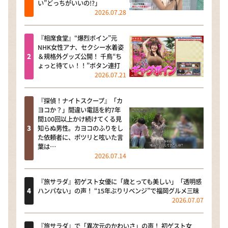
い”どっちがいいの!?」
2026.07.28
『相席食堂』“爆烈ボイン”元
NHK女性アナ、セクシー水着姿
＆規格外グッズ公開！ 千鳥“ち
ょっと待てぃ！！”ボタン連打
2026.07.21
『探偵！ナイトスクープ』「カ
ヨコか？」間違い電話を約7年
間100回以上かけ続けてくる見
知らぬ男性。カヨコのふりをし
た依頼者に、ポツリと呟いた言
葉は…
2026.07.14
『旅サラダ』初ゲスト女優に「歳とっても美しい」「透明感
ハンパない」の声！ “15年ぶりリベンジ”で福岡グルメ三昧
2026.07.07
『旅サラダ』で「異次元のかわいさ」の声！ 初ゲスト女