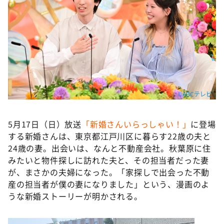
DAIGOも台所 ～きょうの献立 何にする？～
本日はダイアンなり！シーズン２
朝だ！生です旅サラダ
教えて！ニュースライブ 正義のミカタ
ＬＩＦＥ～夢のカタチ～
新婚さんいらっしゃい！
©ABCテレビ
ポツンと一軒家
5月17日（日）放送
「新婚さんいらっしゃい！」
に登場
ザキ山小屋本館
する新婚さんは、東京都江戸川区に暮らす22歳の夫と
ぺこぱのまるスポ
24歳の妻。出会いは、なんと不動産会社。秋葉原に住
みたいと物件探しに訪れた夫と、その担当者だった妻
アナ回覧板
が、まさかの夫婦になった。「家探しで出会った不動
産の担当者が僕の妻になりました」という、漫画のよ
うな新婚ストーリーが明かされる。