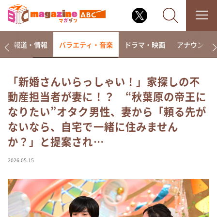
ー
報道・情報
バラエティ・音楽
ドラマ・映画
アナウンサ
「新婚さんいらっしゃい！」家探しの不
動産担当者が妻に！？ “秋葉原の帝王に
なるみ・岡村の過ぎるTV
なりたい”オタク男性、妻から「頼る先が
相席食堂
ないなら、自宅で一緒に住みません
これ余談なんですけど・・・
か？」と提案され…
～人生密着トークバラエティ！～ やすとものいたっ
て真剣です
2026.05.15
探偵！ナイトスクープ
news おかえり
河合＆A.B.C-Z塚田×福井アナ「なんでやねん！？」
（news おかえり）