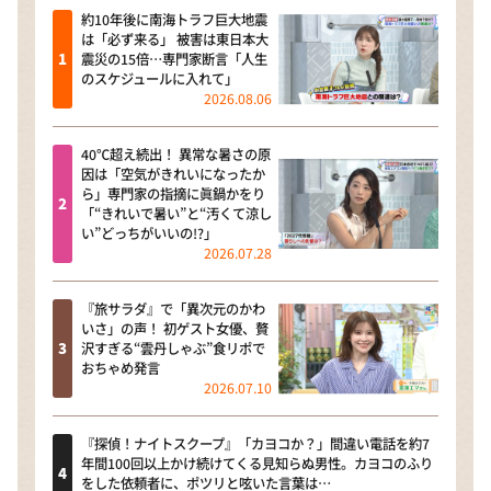
約10年後に南海トラフ巨大地震
は「必ず来る」 被害は東日本大
震災の15倍…専門家断言「人生
のスケジュールに入れて」
2026.08.06
40℃超え続出！ 異常な暑さの原
因は「空気がきれいになったか
ら」専門家の指摘に眞鍋かをり
「“きれいで暑い”と“汚くて涼し
い”どっちがいいの!?」
2026.07.28
『旅サラダ』で「異次元のかわ
いさ」の声！ 初ゲスト女優、贅
沢すぎる“雲丹しゃぶ”食リポで
おちゃめ発言
2026.07.10
『探偵！ナイトスクープ』「カヨコか？」間違い電話を約7
年間100回以上かけ続けてくる見知らぬ男性。カヨコのふり
をした依頼者に、ポツリと呟いた言葉は…