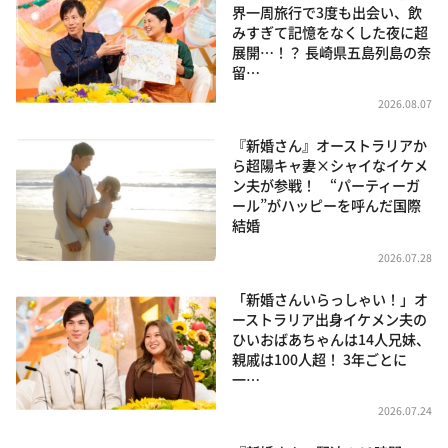
界一周旅行で3度も出会い、飲
みすぎて記憶をなくした夜に超
展開…！？ 長崎県五島列島の奈
留…
2026.08.07
『新婚さん』オーストラリアか
ら超陽キャ妻×シャイなイケメ
ン夫が参戦！ “パーティーガ
ール”がハッピーを呼んだ国際
結婚
2026.07.28
「新婚さんいらっしゃい！」オ
ーストラリア出身イケメン夫の
ひいおばあちゃんは14人兄妹、
親戚は100人超！ 3年ごとに
一…
2026.07.24