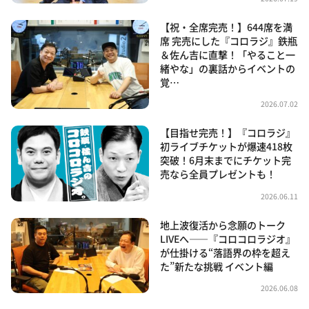
【祝・全席完売！】644席を満
席 完売にした『コロラジ』鉄瓶
＆佐ん吉に直撃！「やること一
緒やな」の裏話からイベントの
覚…
2026.07.02
【目指せ完売！】『コロラジ』
初ライブチケットが爆速418枚
突破！6月末までにチケット完
売なら全員プレゼントも！
2026.06.11
地上波復活から念願のトーク
LIVEへ――『コロコロラジオ』
が仕掛ける“落語界の枠を超え
た”新たな挑戦 イベント編
2026.06.08