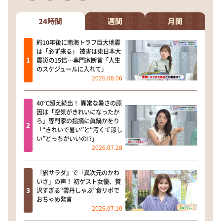
24時間
週間
月間
約10年後に南海トラフ巨大地震
は「必ず来る」 被害は東日本大
震災の15倍…専門家断言「人生
のスケジュールに入れて」
2026.08.06
40℃超え続出！ 異常な暑さの原
因は「空気がきれいになったか
ら」専門家の指摘に眞鍋かをり
「“きれいで暑い”と“汚くて涼し
い”どっちがいいの!?」
2026.07.28
『旅サラダ』で「異次元のかわ
いさ」の声！ 初ゲスト女優、贅
沢すぎる“雲丹しゃぶ”食リポで
おちゃめ発言
2026.07.10