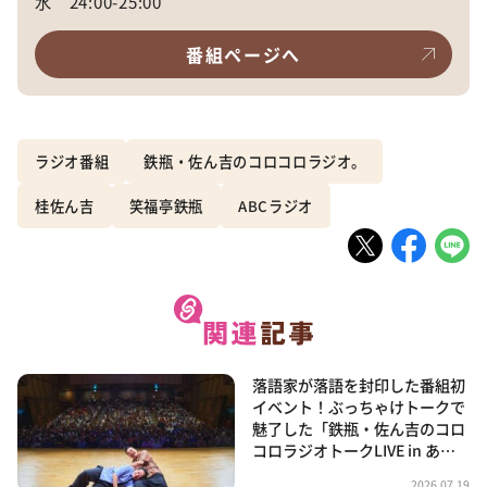
水 24:00-25:00
番組ページへ
ラジオ番組
鉄瓶・佐ん吉のコロコロラジオ。
桂佐ん吉
笑福亭鉄瓶
ABCラジオ
落語家が落語を封印した番組初
イベント！ぶっちゃけトークで
魅了した「鉄瓶・佐ん吉のコロ
コロラジオトークLIVE in あ…
2026.07.19