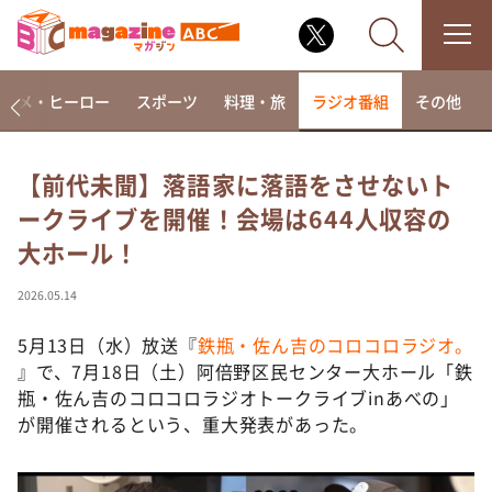
アニメ・ヒーロー
スポーツ
料理・旅
ラジオ番組
その他
【前代未聞】落語家に落語をさせないト
ークライブを開催！会場は644人収容の
なるみ・岡村の過ぎるTV
大ホール！
相席食堂
これ余談なんですけど・・・
2026.05.14
～人生密着トークバラエティ！～ やすとものいたっ
て真剣です
5月13日（水）放送『
鉄瓶・佐ん吉のコロコロラジオ。
』で、7月18日（土）阿倍野区民センター大ホール「鉄
探偵！ナイトスクープ
瓶・佐ん吉のコロコロラジオトークライブinあべの」
news おかえり
が開催されるという、重大発表があった。
河合＆A.B.C-Z塚田×福井アナ「なんでやねん！？」
（news おかえり）