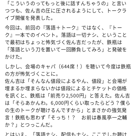
「こういうのってもっと後に話すんちゃうの」と言い
つつも、佐ん吉の圧に圧されるようにして、トークラ
イブ開催を発表した。
今回は、前回の『落語＋トーク』ではなく、『トー
ク』一本でのイベント。落語は一切ナシ、ということ
で最初はちょっと怖気づく佐ん吉だったが、鉄瓶は
「落語という刀を置いて一回勝負してみろ」と発破を
かけた。
しかし、会場のキャパ（644席！）を聴いて今度は鉄瓶
の方が怖気づくことに。
佐ん吉は「そんなん値段によるやん、値段」と会場が
埋まるか埋まらないかは値段によるとチケットの価格
を訊くと、鉄瓶は「前売り2,500円」と答えた。佐ん吉
は「そらあかんわ。6,000円くらい取ったらどう？僕ら
の生のトークが聴けるんですから」とまさかの強気発
言！鉄瓶も思わず「そっち！？ お前は春風亭一之輔
か？」とつっこんだ。
とはいえ、「落語ナシ、配信もナシ。ここでしか聴け