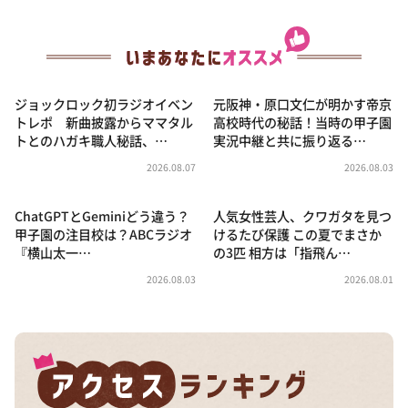
ジョックロック初ラジオイベン
元阪神・原口文仁が明かす帝京
トレポ 新曲披露からママタル
高校時代の秘話！当時の甲子園
トとのハガキ職人秘話、…
実況中継と共に振り返る…
2026.08.07
2026.08.03
ChatGPTとGeminiどう違う？
人気女性芸人、クワガタを見つ
甲子園の注目校は？ABCラジオ
けるたび保護 この夏でまさか
『横山太一…
の3匹 相方は「指飛ん…
2026.08.03
2026.08.01