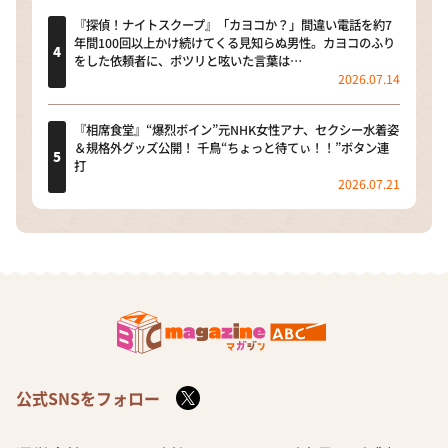
『探偵！ナイトスクープ』「カヨコか？」間違い電話を約7
年間100回以上かけ続けてくる見知らぬ男性。カヨコのふり
をした依頼者に、ポツリと呟いた言葉は…
2026.07.14
『相席食堂』“爆烈ボイン”元NHK女性アナ、セクシー水着姿
＆規格外グッズ公開！ 千鳥“ちょっと待てぃ！！”ボタン連
打
2026.07.21
公式SNSをフォロー