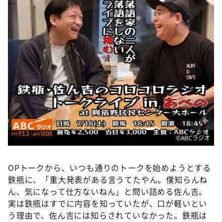
DAIGOも台所 ～きょうの献立 何にする？～
本日はダイアンなり！シーズン２
朝だ！生です旅サラダ
教えて！ニュースライブ 正義のミカタ
ＬＩＦＥ～夢のカタチ～
新婚さんいらっしゃい！
ポツンと一軒家
ザキ山小屋本館
©️ABCラジオ
ぺこぱのまるスポ
アナ回覧板
OPトークから、いつも通りのトークを始めようとする
鉄瓶に、「重大発表がある言うてたやん。僕知らんね
ん、気になって仕方ないねん」と問い詰める佐ん吉。
実は鉄瓶はすでに内容を知っていたが、口が軽いとい
う理由で、佐ん吉には知らされていなかった。鉄瓶は