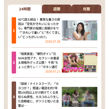
24時間
週間
月間
40℃超え続出！ 異常な暑さの原
因は「空気がきれいになったか
ら」専門家の指摘に眞鍋かをり
「“きれいで暑い”と“汚くて涼し
い”どっちがいいの!?」
2026.07.28
『相席食堂』“爆烈ボイン”元
NHK女性アナ、セクシー水着姿
＆規格外グッズ公開！ 千鳥“ち
ょっと待てぃ！！”ボタン連打
2026.07.21
『探偵！ナイトスクープ』「カ
ヨコか？」間違い電話を約7年
間100回以上かけ続けてくる見
知らぬ男性。カヨコのふりをし
た依頼者に、ポツリと呟いた言
葉は…