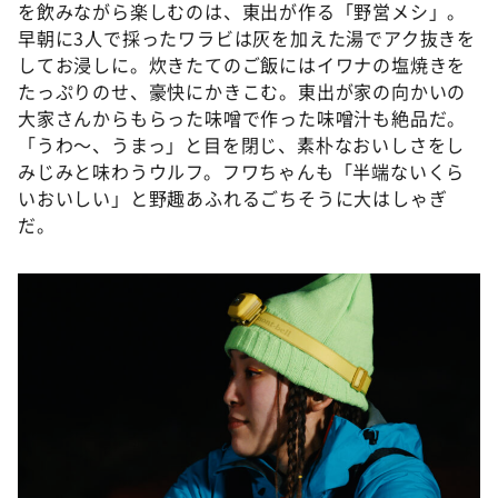
を飲みながら楽しむのは、東出が作る「野営メシ」。
早朝に3人で採ったワラビは灰を加えた湯でアク抜きを
してお浸しに。炊きたてのご飯にはイワナの塩焼きを
たっぷりのせ、豪快にかきこむ。東出が家の向かいの
大家さんからもらった味噌で作った味噌汁も絶品だ。
「うわ〜、うまっ」と目を閉じ、素朴なおいしさをし
みじみと味わうウルフ。フワちゃんも「半端ないくら
いおいしい」と野趣あふれるごちそうに大はしゃぎ
だ。