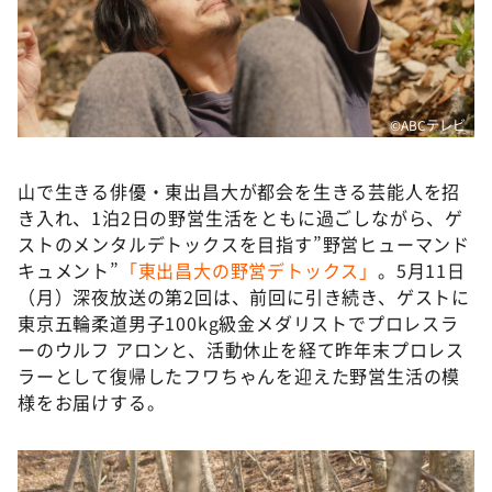
DAIGOも台所 ～きょうの献立 何にする？～
本日はダイアンなり！シーズン２
朝だ！生です旅サラダ
教えて！ニュースライブ 正義のミカタ
©ABCテレビ
ＬＩＦＥ～夢のカタチ～
山で生きる俳優・東出昌大が都会を生きる芸能人を招
新婚さんいらっしゃい！
き入れ、1泊2日の野営生活をともに過ごしながら、ゲ
ポツンと一軒家
ストのメンタルデトックスを目指す”野営ヒューマンド
キュメント”
「東出昌大の野営デトックス」
。5月11日
ザキ山小屋本館
（月）深夜放送の第2回は、前回に引き続き、ゲストに
ぺこぱのまるスポ
東京五輪柔道男子100kg級金メダリストでプロレスラ
ーのウルフ アロンと、活動休止を経て昨年末プロレス
アナ回覧板
ラーとして復帰したフワちゃんを迎えた野営生活の模
様をお届けする。