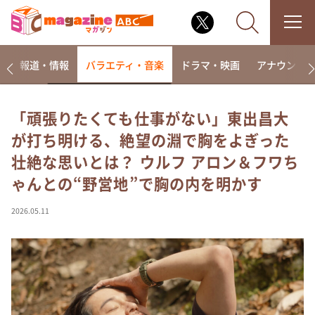
ー
報道・情報
バラエティ・音楽
ドラマ・映画
アナウンサ
「頑張りたくても仕事がない」東出昌大
が打ち明ける、絶望の淵で胸をよぎった
なるみ・岡村の過ぎるTV
壮絶な思いとは？ ウルフ アロン＆フワち
相席食堂
ゃんとの“野営地”で胸の内を明かす
これ余談なんですけど・・・
～人生密着トークバラエティ！～ やすとものいたっ
2026.05.11
て真剣です
探偵！ナイトスクープ
news おかえり
河合＆A.B.C-Z塚田×福井アナ「なんでやねん！？」
（news おかえり）