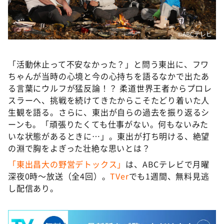
©ABCテレビ
「活動休止って不安なかった？」と問う東出に、フワ
ちゃんが当時の心境と今の心持ちを語るなかで出たあ
る言葉にウルフが猛反論！？ 柔道世界王者からプロレ
スラーへ、挑戦を続けてきたからこそたどり着いた人
生観を語る。さらに、東出が自らの過去を振り返るシ
ーンも。「頑張りたくても仕事がない。何もないみた
いな状態があるときに…」。東出が打ち明ける、絶望
の淵で胸をよぎった壮絶な思いとは？
「東出昌大の野営デトックス」
は、ABCテレビで月曜
深夜0時～放送（全4回）。
TVer
でも1週間、無料見逃
し配信あり。