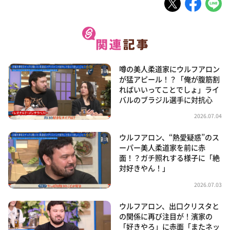
噂の美人柔道家にウルフアロン
が猛アピール！？「俺が腹筋割
ればいいってことでしょ」ライ
バルのブラジル選手に対抗心
2026.07.04
ウルフアロン、“熱愛疑惑”のス
ーパー美人柔道家を前に赤
面！？ガチ照れする様子に「絶
対好きやん！」
2026.07.03
ウルフアロン、出口クリスタと
の関係に再び注目が！濱家の
「好きやろ」に赤面「またネッ