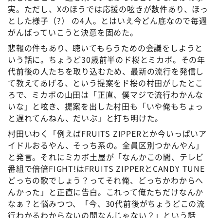
実。ただし、Xのほうでは応援の呟きが数件あり、ほっ
とした様子（?） の4人。とはいえ今どん底なので毎週
がんばっていこうと決意を固めた。
悲報の件もあり、聴いてもらうための会議をしようと
いう話に。ちょうど30歳前半のド桜とミカボ。その年
代前後の人たちを取り込むため、最新の流行を発信し
て教えてあげる、という提案をド桜の村田がしたとこ
ろで、ミカボの山田は「正直、僕マジで流行わかんな
いな」と呟き、提案を出した村田も「いや俺もちょっ
と遅れてんねん、だいぶ」と打ち明けた。
村田いわく「例えばFRUITS ZIPPERとか今いっぱいア
イドルおるやん、そっち系の。全員区別つかんやん」
と発言。それにミカボ土屋が「なんかこの間、テレビ
番組で倍倍FIGHT!はFRUITS ZIPPERとCANDY TUNE
どっちの歌でしょう？ってそれ俺、どっちかわからへ
んかった」と正直に告白。これって俺たちだけなんか
なぁ？と悩みつつ、「今、30代前後がちょうどこの流
行わかるわからないの間なんじゃない？」という話