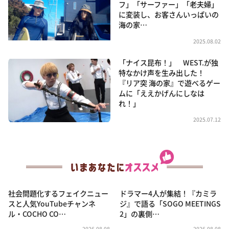
フ」「サーファー」「老夫婦」
に変装し、お客さんいっぱいの
海の家…
2025.08.02
「ナイス昆布！」 WEST.が独
特なかけ声を生み出した！
『リア突 海の家』で遊べるゲー
ムに「ええかげんにしなは
れ！」
2025.07.12
社会問題化するフェイクニュー
ドラマー4人が集結！『カミラ
スと人気YouTubeチャンネ
ジ』で語る「SOGO MEETINGS
ル・COCHO CO…
2」の裏側…
2026.08.08
2026.08.08