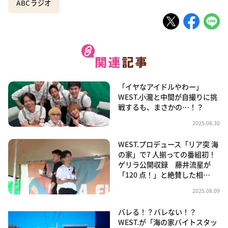
ABCラジオ
「イヤなアイドルやわー」
WEST.小瀧と中間が自撮りに挑
戦するも、まさかの…！？
2025.08.30
WEST.プロデュース「リア突 海
の家」で7 人揃っての番組初！
ゲリラ公開収録 藤井流星が
「120 点！」と絶賛した相…
2025.08.09
バレる！？バレない！？
WEST.が「海の家バイトスタッ