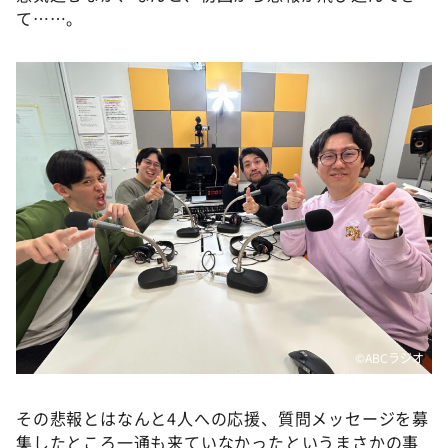
DAIGOも台所 ～きょうの献立 何にする？～
て……。
本日はダイアンなり！シーズン２
朝だ！生です旅サラダ
教えて！ニュースライブ 正義のミカタ
ＬＩＦＥ～夢のカタチ～
新婚さんいらっしゃい！
ポツンと一軒家
ザキ山小屋本館
ぺこぱのまるスポ
アナ回覧板
©️ABCラジオ
その悲報とはなんと4人への応援、質問メッセージを募
集したところ一通も来ていなかったというまさかの事