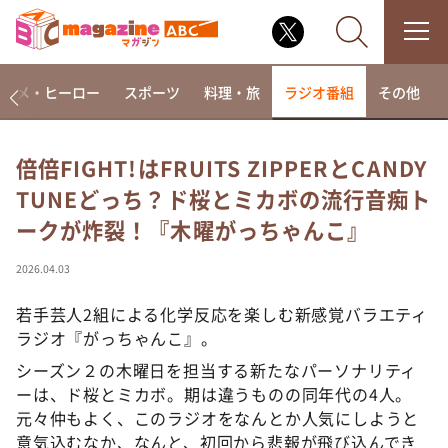
アニメ・ヒーロー
スポーツ
料理・旅
ラジオ番組
その他
倍倍FIGHT!はFRUITS ZIPPERとCANDY
TUNEどっち？ド桜とミカボの流行音痴ト
なるみ・岡村の過ぎるTV
ークが炸裂！『木曜がっちゃんこ』
相席食堂
これ余談なんですけど・・・
2026.04.03
～人生密着トークバラエティ！～ やすとものいたっ
て真剣です
若手芸人2組による化学反応を楽しむ新感覚バラエティ
ラジオ『がっちゃんこ』。
探偵！ナイトスクープ
シーズン２の木曜日を担当する新たなパーソナリティ
news おかえり
ーは、ド桜とミカボ。期は違うものの同年代の4人。
河合＆A.B.C-Z塚田×福井アナ「なんでやねん！？」
元々仲もよく、このラジオをなんとか人気にしようと
（news おかえり）
意気込むなか、なんと、初回から悲報が飛び込んでき