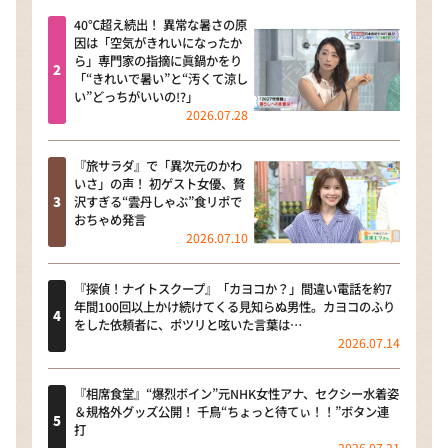
40℃超え続出！ 異常な暑さの原
因は「空気がきれいになったか
ら」専門家の指摘に眞鍋かをり
「“きれいで暑い”と“汚くて涼し
い”どっちがいいの!?」
2026.07.28
『旅サラダ』で「異次元のかわ
いさ」の声！ 初ゲスト女優、贅
沢すぎる“雲丹しゃぶ”食リポで
おちゃめ発言
2026.07.10
『探偵！ナイトスクープ』「カヨコか？」間違い電話を約7
年間100回以上かけ続けてくる見知らぬ男性。カヨコのふり
をした依頼者に、ポツリと呟いた言葉は…
2026.07.14
『相席食堂』“爆烈ボイン”元NHK女性アナ、セクシー水着姿
＆規格外グッズ公開！ 千鳥“ちょっと待てぃ！！”ボタン連
打