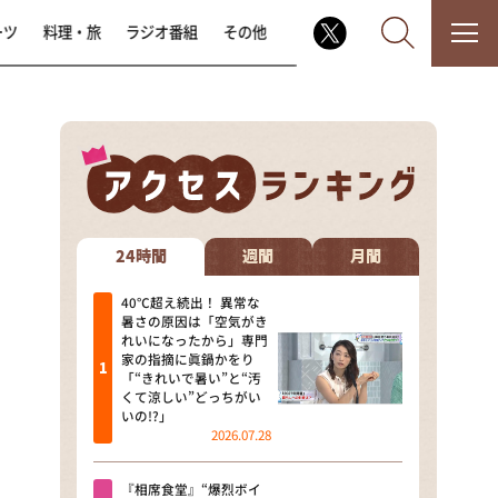
ーツ
料理・旅
ラジオ番組
その他
なるみ・岡村の過ぎるTV
相席食堂
24時間
週間
月間
これ余談なんですけど・・・
40℃超え続出！ 異常な
暑さの原因は「空気がき
れいになったから」専門
～人生密着トークバラエティ！
家の指摘に眞鍋かをり
～ やすとものいたって真剣です
「“きれいで暑い”と“汚
くて涼しい”どっちがい
探偵！ナイトスクープ
いの!?」
2026.07.28
news おかえり
『相席食堂』“爆烈ボイ