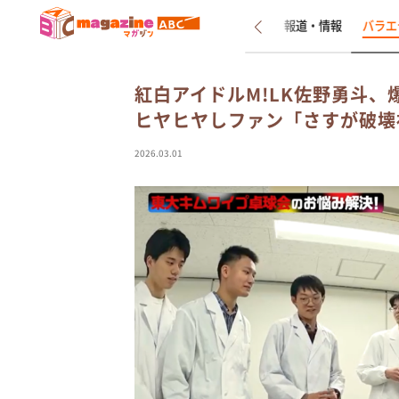
新着
インタビュー
報道・情報
バラエ
紅白アイドルM!LK佐野勇斗、
ヒヤヒヤしファン「さすが破壊
2026.03.01