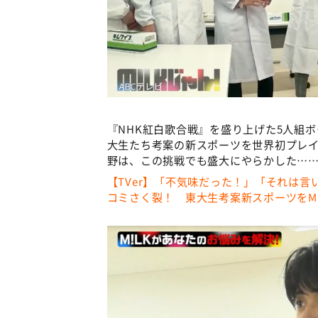
『NHK紅白歌合戦』を盛り上げた5人組ボ
大生たち考案の新スポーツを世界初プレイ
野は、この挑戦でも盛大にやらかした……
【TVer】「不気味だった！」「それは
コミさく裂！ 東大生考案新スポーツをM