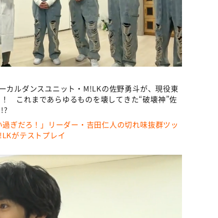
ーカルダンスユニット・M!LKの佐野勇斗が、現役東
！ これまであらゆるものを壊してきた“破壊神”佐
!?
言い過ぎだろ！」リーダー・吉田仁人の切れ味抜群ツッ
!LKがテストプレイ