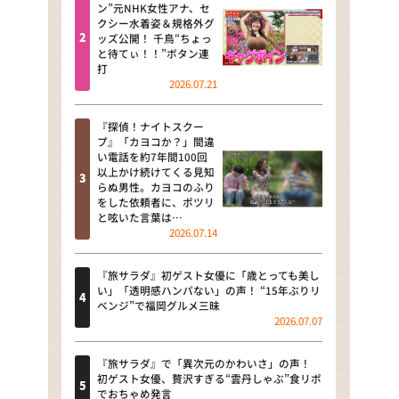
河合＆A.B.C-Z塚田×福井アナ
ン”元NHK女性アナ、セ
クシー水着姿＆規格外グ
「なんでやねん！？」（news お
ッズ公開！ 千鳥“ちょっ
かえり）
と待てぃ！！”ボタン連
打
DAIGOも台所 ～きょうの献立 何
2026.07.21
にする？～
『探偵！ナイトスクー
本日はダイアンなり！シーズン２
プ』「カヨコか？」間違
い電話を約7年間100回
朝だ！生です旅サラダ
以上かけ続けてくる見知
らぬ男性。カヨコのふり
をした依頼者に、ポツリ
教えて！ニュースライブ 正義の
と呟いた言葉は…
ミカタ
2026.07.14
ＬＩＦＥ～夢のカタチ～
『旅サラダ』初ゲスト女優に「歳とっても美し
い」「透明感ハンパない」の声！ “15年ぶりリ
新婚さんいらっしゃい！
ベンジ”で福岡グルメ三昧
2026.07.07
ポツンと一軒家
『旅サラダ』で「異次元のかわいさ」の声！
ザキ山小屋本館
初ゲスト女優、贅沢すぎる“雲丹しゃぶ”食リポ
でおちゃめ発言