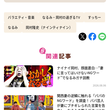
バラエティ・音楽
なるみ・岡村の過ぎるTV
すっちー
なるみ
岡村隆史（ナインティナイン）
ナイナイ岡村、顔面蒼白…“妻
に言ってはいけないNGワー
ド”でなるみガチ説教
2026.08.06
関西妻の逆鱗に触れる「パパの
NGワード」を調査！ パパ芸人
が妻にブチギレられた言葉を告