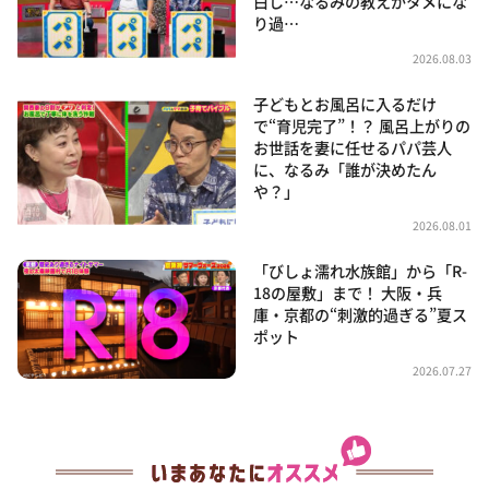
白し…なるみの教えがタメにな
り過…
2026.08.03
子どもとお風呂に入るだけ
で“育児完了”！？ 風呂上がりの
お世話を妻に任せるパパ芸人
に、なるみ「誰が決めたん
や？」
2026.08.01
「びしょ濡れ水族館」から「R-
18の屋敷」まで！ 大阪・兵
庫・京都の“刺激的過ぎる”夏ス
ポット
2026.07.27