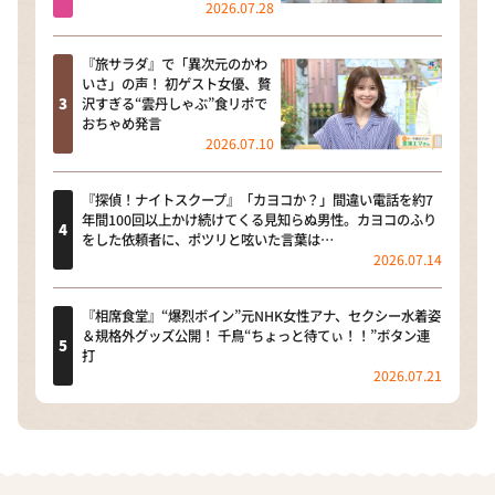
2026.07.28
『旅サラダ』で「異次元のかわ
いさ」の声！ 初ゲスト女優、贅
沢すぎる“雲丹しゃぶ”食リポで
おちゃめ発言
2026.07.10
『探偵！ナイトスクープ』「カヨコか？」間違い電話を約7
年間100回以上かけ続けてくる見知らぬ男性。カヨコのふり
をした依頼者に、ポツリと呟いた言葉は…
2026.07.14
『相席食堂』“爆烈ボイン”元NHK女性アナ、セクシー水着姿
＆規格外グッズ公開！ 千鳥“ちょっと待てぃ！！”ボタン連
打
2026.07.21