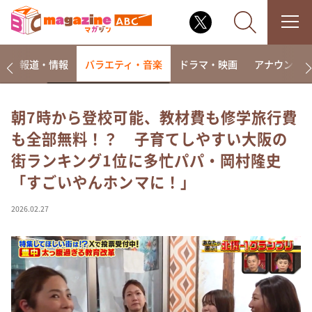
ー
報道・情報
バラエティ・音楽
ドラマ・映画
アナウンサ
朝7時から登校可能、教材費も修学旅行費
も全部無料！？ 子育てしやすい大阪の
なるみ・岡村の過ぎるTV
街ランキング1位に多忙パパ・岡村隆史
相席食堂
「すごいやんホンマに！」
これ余談なんですけど・・・
～人生密着トークバラエティ！～ やすとものいたっ
2026.02.27
て真剣です
探偵！ナイトスクープ
news おかえり
河合＆A.B.C-Z塚田×福井アナ「なんでやねん！？」
（news おかえり）