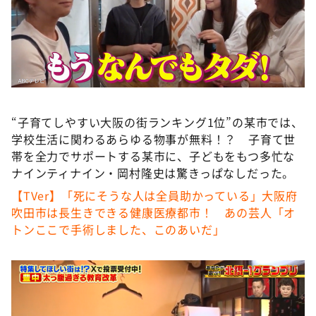
DAIGOも台所 ～きょうの献立 何にする？～
本日はダイアンなり！シーズン２
朝だ！生です旅サラダ
教えて！ニュースライブ 正義のミカタ
ＬＩＦＥ～夢のカタチ～
“子育てしやすい大阪の街ランキング1位”の某市では、
新婚さんいらっしゃい！
学校生活に関わるあらゆる物事が無料！？ 子育て世
ポツンと一軒家
帯を全力でサポートする某市に、子どもをもつ多忙な
ナインティナイン・岡村隆史は驚きっぱなしだった。
ザキ山小屋本館
【TVer】「死にそうな人は全員助かっている」大阪府
ぺこぱのまるスポ
吹田市は長生きできる健康医療都市！ あの芸人「オ
アナ回覧板
トンここで手術しました、このあいだ」