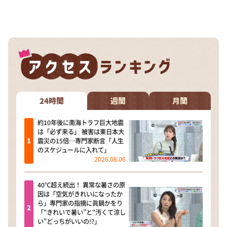
24時間
週間
月間
約10年後に南海トラフ巨大地震
は「必ず来る」 被害は東日本大
震災の15倍…専門家断言「人生
のスケジュールに入れて」
2026.08.06
40℃超え続出！ 異常な暑さの原
因は「空気がきれいになったか
ら」専門家の指摘に眞鍋かをり
「“きれいで暑い”と“汚くて涼し
い”どっちがいいの!?」