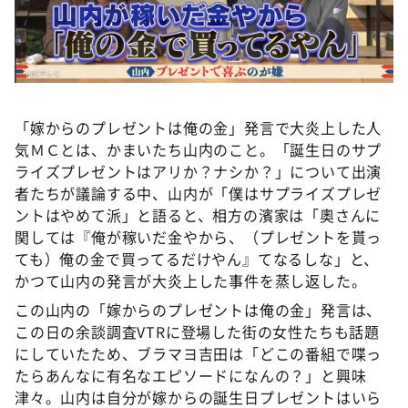
「嫁からのプレゼントは俺の金」発言で大炎上した人
気ＭＣとは、かまいたち山内のこと。「誕生日のサプ
ライズプレゼントはアリか？ナシか？」について出演
者たちが議論する中、山内が「僕はサプライズプレゼ
ントはやめて派」と語ると、相方の濱家は「奧さんに
関しては『俺が稼いだ金やから、（プレゼントを貰っ
ても）俺の金で買ってるだけやん』てなるしな」と、
かつて山内の発言が大炎上した事件を蒸し返した。
この山内の「嫁からのプレゼントは俺の金」発言は、
この日の余談調査VTRに登場した街の女性たちも話題
にしていたため、ブラマヨ吉田は「どこの番組で喋っ
たらあんなに有名なエピソードになんの？」と興味
津々。山内は自分が嫁からの誕生日プレゼントはいら