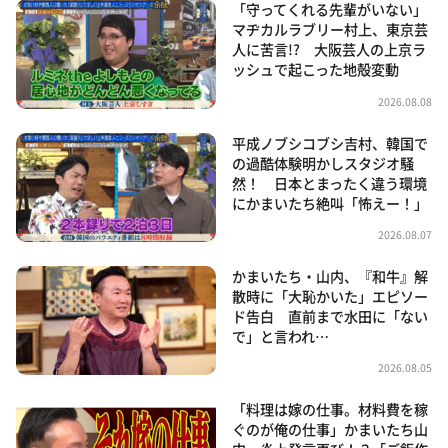
「守ってくれる先輩がいない」
マヂカルラブリー村上、東京芸
人に苦言!? 大阪芸人の上京ラ
ッシュで起こった地殻変動
2026.08.08
平成ノブシコブシ吉村、韓国で
の過酷体験明かしスタジオ騒
然！ 日本とまったく違う環境
にかまいたち絶叫「怖えー！」
2026.08.07
かまいたち・山内、『和牛』解
散時に「大恥かいた」エピソー
ド告白 直前まで水田に「ない
で」と言われ…
2026.08.05
「料理は嫁の仕事。材料費を稼
ぐのが俺の仕事」かまいたち山