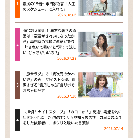
震災の15倍…専門家断言「人生
のスケジュールに入れて」
2026.08.06
40℃超え続出！ 異常な暑さの原
因は「空気がきれいになったか
ら」専門家の指摘に眞鍋かをり
「“きれいで暑い”と“汚くて涼し
い”どっちがいいの!?」
2026.07.28
『旅サラダ』で「異次元のかわ
いさ」の声！ 初ゲスト女優、贅
沢すぎる“雲丹しゃぶ”食リポで
おちゃめ発言
2026.07.10
『探偵！ナイトスクープ』「カヨコか？」間違い電話を約7
年間100回以上かけ続けてくる見知らぬ男性。カヨコのふり
をした依頼者に、ポツリと呟いた言葉は…
2026.07.14