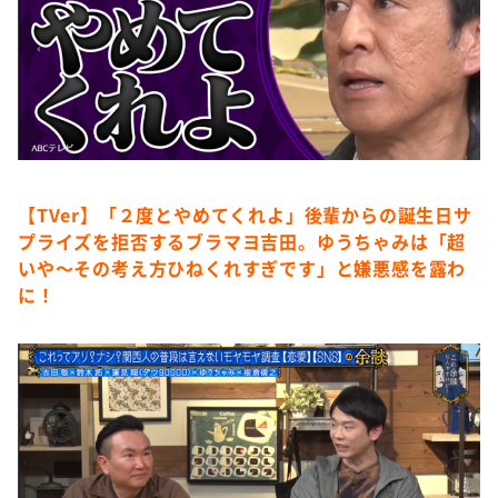
【TVer】「２度とやめてくれよ」後輩からの誕生日サ
プライズを拒否するブラマヨ吉田。ゆうちゃみは「超
いや〜その考え方ひねくれすぎです」と嫌悪感を露わ
に！