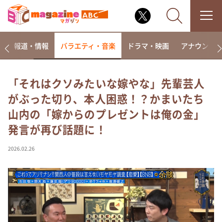
ー
報道・情報
バラエティ・音楽
ドラマ・映画
アナウンサ
「それはクソみたいな嫁やな」先輩芸人
がぶった切り、本人困惑！？かまいたち
なるみ・岡村の過ぎるTV
山内の「嫁からのプレゼントは俺の金」
相席食堂
発言が再び話題に！
これ余談なんですけど・・・
～人生密着トークバラエティ！～ やすとものいたっ
2026.02.26
て真剣です
探偵！ナイトスクープ
news おかえり
河合＆A.B.C-Z塚田×福井アナ「なんでやねん！？」
（news おかえり）