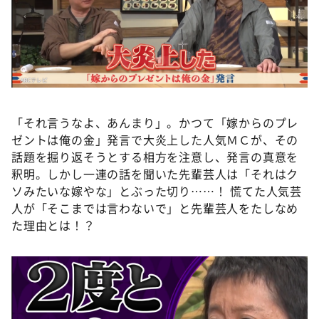
DAIGOも台所 ～きょうの献立 何にする？～
本日はダイアンなり！シーズン２
朝だ！生です旅サラダ
教えて！ニュースライブ 正義のミカタ
ＬＩＦＥ～夢のカタチ～
「それ言うなよ、あんまり」。かつて「嫁からのプレ
新婚さんいらっしゃい！
ゼントは俺の金」発言で大炎上した人気ＭＣが、その
ポツンと一軒家
話題を掘り返そうとする相方を注意し、発言の真意を
釈明。しかし一連の話を聞いた先輩芸人は「それはク
ザキ山小屋本館
ソみたいな嫁やな」とぶった切り……！ 慌てた人気芸
ぺこぱのまるスポ
人が「そこまでは言わないで」と先輩芸人をたしなめ
た理由とは！？
アナ回覧板