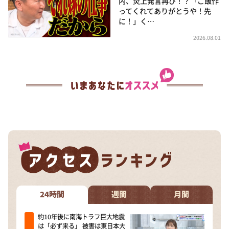
内、炎上発言再び！？「ご飯作
ってくれてありがとうや！先
に！」く…
2026.08.01
24時間
週間
月間
約10年後に南海トラフ巨大地震
は「必ず来る」 被害は東日本大