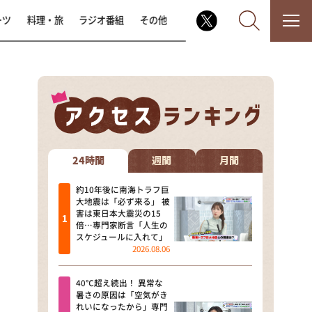
ーツ
料理・旅
ラジオ番組
その他
なるみ・岡村の過ぎるTV
相席食堂
24時間
週間
月間
これ余談なんですけど・・・
約10年後に南海トラフ巨
大地震は「必ず来る」 被
害は東日本大震災の15
～人生密着トークバラエティ！
倍…専門家断言「人生の
～ やすとものいたって真剣です
スケジュールに入れて」
2026.08.06
探偵！ナイトスクープ
40℃超え続出！ 異常な
news おかえり
暑さの原因は「空気がき
れいになったから」専門