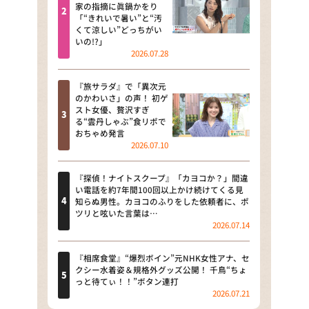
河合＆A.B.C-Z塚田×福井アナ
家の指摘に眞鍋かをり
「“きれいで暑い”と“汚
「なんでやねん！？」（news お
くて涼しい”どっちがい
かえり）
いの!?」
2026.07.28
DAIGOも台所 ～きょうの献立 何
にする？～
『旅サラダ』で「異次元
のかわいさ」の声！ 初ゲ
本日はダイアンなり！シーズン２
スト女優、贅沢すぎ
る“雲丹しゃぶ”食リポで
朝だ！生です旅サラダ
おちゃめ発言
2026.07.10
教えて！ニュースライブ 正義の
ミカタ
『探偵！ナイトスクープ』「カヨコか？」間違
い電話を約7年間100回以上かけ続けてくる見
ＬＩＦＥ～夢のカタチ～
知らぬ男性。カヨコのふりをした依頼者に、ポ
ツリと呟いた言葉は…
2026.07.14
新婚さんいらっしゃい！
ポツンと一軒家
『相席食堂』“爆烈ボイン”元NHK女性アナ、セ
クシー水着姿＆規格外グッズ公開！ 千鳥“ちょ
っと待てぃ！！”ボタン連打
ザキ山小屋本館
2026.07.21