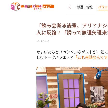
新着
インタビュー
報道・情報
バラエ
「飲み会断る後輩、アリ？ナシ
人に反論！「誘って無理矢理来
2026.02.25
かまいたちとスペシャルなゲストが、気
しむトークバラエティ
「これ余談なんです