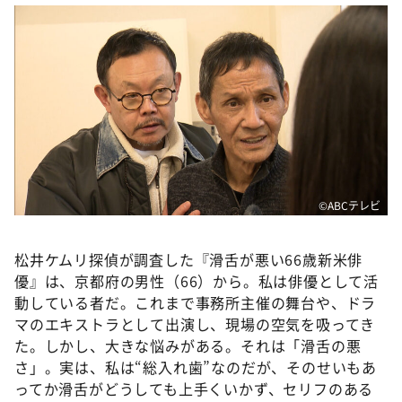
DAIGOも台所 ～きょうの献立 何にする？～
本日はダイアンなり！シーズン２
朝だ！生です旅サラダ
教えて！ニュースライブ 正義のミカタ
ＬＩＦＥ～夢のカタチ～
新婚さんいらっしゃい！
ポツンと一軒家
©️ABCテレビ
ザキ山小屋本館
ぺこぱのまるスポ
松井ケムリ探偵が調査した『滑舌が悪い66歳新米俳
優』は、京都府の男性（66）から。私は俳優として活
アナ回覧板
動している者だ。これまで事務所主催の舞台や、ドラ
マのエキストラとして出演し、現場の空気を吸ってき
た。しかし、大きな悩みがある。それは「滑舌の悪
さ」。実は、私は“総入れ歯”なのだが、そのせいもあ
ってか滑舌がどうしても上手くいかず、セリフのある