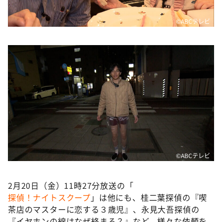
©️ABCテレビ
©️ABCテレビ
2月20日（金）11時27分放送の「
探偵！ナイトスクープ
」は他にも、桂二葉探偵の『喫
茶店のマスターに恋する３歳児』、永見大吾探偵の
『イヤホンの線はなぜ絡まる？』など、様々な依頼を