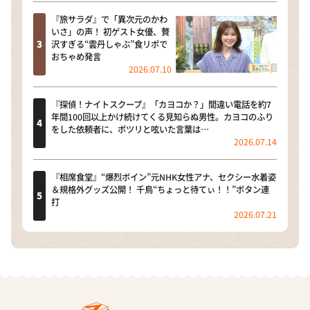
『旅サラダ』で「異次元のかわ
いさ」の声！ 初ゲスト女優、贅
沢すぎる“雲丹しゃぶ”食リポで
おちゃめ発言
2026.07.10
『探偵！ナイトスクープ』「カヨコか？」間違い電話を約7
年間100回以上かけ続けてくる見知らぬ男性。カヨコのふり
をした依頼者に、ポツリと呟いた言葉は…
2026.07.14
『相席食堂』“爆烈ボイン”元NHK女性アナ、セクシー水着姿
＆規格外グッズ公開！ 千鳥“ちょっと待てぃ！！”ボタン連
打
2026.07.21