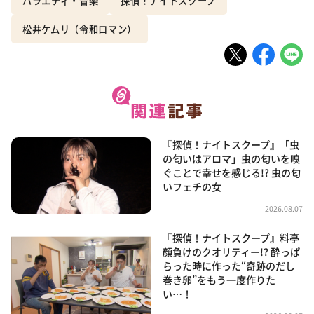
バラエティ・音楽
探偵！ナイトスクープ
松井ケムリ（令和ロマン）
『探偵！ナイトスクープ』「虫
の匂いはアロマ」虫の匂いを嗅
ぐことで幸せを感じる!? 虫の匂
いフェチの女
2026.08.07
『探偵！ナイトスクープ』料亭
顔負けのクオリティー!? 酔っぱ
らった時に作った“奇跡のだし
巻き卵”をもう一度作りた
い…！