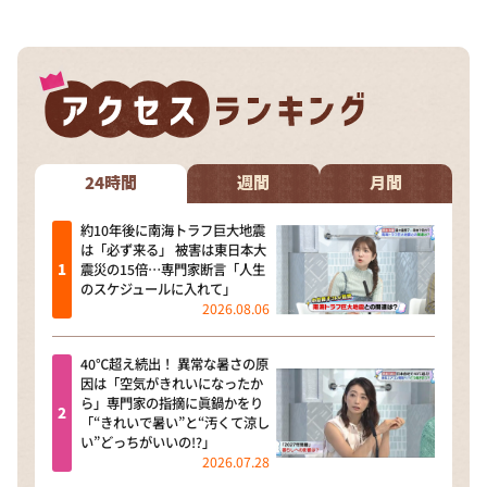
24時間
週間
月間
約10年後に南海トラフ巨大地震
は「必ず来る」 被害は東日本大
震災の15倍…専門家断言「人生
のスケジュールに入れて」
2026.08.06
40℃超え続出！ 異常な暑さの原
因は「空気がきれいになったか
ら」専門家の指摘に眞鍋かをり
「“きれいで暑い”と“汚くて涼し
い”どっちがいいの!?」
2026.07.28