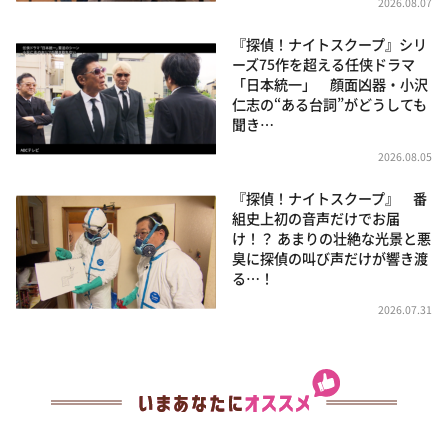
2026.08.07
『探偵！ナイトスクープ』シリ
ーズ75作を超える任侠ドラマ
「日本統一」 顔面凶器・小沢
仁志の“ある台詞”がどうしても
聞き…
2026.08.05
『探偵！ナイトスクープ』 番
組史上初の音声だけでお届
け！？ あまりの壮絶な光景と悪
臭に探偵の叫び声だけが響き渡
る…！
2026.07.31