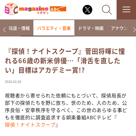
ー
報道・情報
バラエティ・音楽
ドラマ・映画
アナウンサ
『探偵！ナイトスクープ』菅田将暉に憧
れる66歳の新米俳優…「滑舌を直した
なるみ・岡村の過ぎるTV
い」目標はアカデミー賞!?
相席食堂
これ余談なんですけど・・・
2026.02.20
～人生密着トークバラエティ！～ やすとものいたっ
て真剣です
視聴者から寄せられた依頼にもとづいて、探偵局長が
部下の探偵たちを野に放ち、世のため、人のため、公
探偵！ナイトスクープ
序良俗・安寧秩序を守るべく、この世のあらゆる事ど
news おかえり
もを徹底的に調査追求する娯楽番組ABCテレビ『
河合＆A.B.C-Z塚田×福井アナ「なんでやねん！？」
探偵！ナイトスクープ
』
（news おかえり）