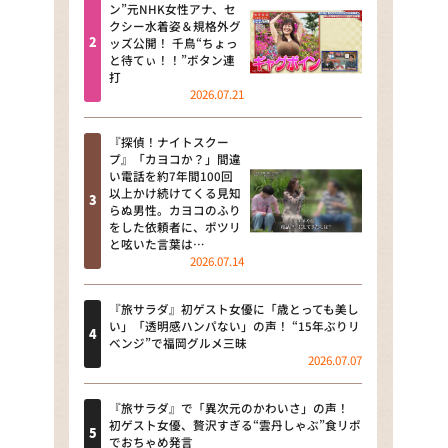
河合＆A.B.C-Z塚田×福井アナ
ン”元NHK女性アナ、セ
クシー水着姿＆規格外グ
「なんでやねん！？」（news お
ッズ公開！ 千鳥“ちょっ
かえり）
と待てぃ！！”ボタン連
打
DAIGOも台所 ～きょうの献立 何
2026.07.21
にする？～
『探偵！ナイトスクー
本日はダイアンなり！シーズン２
プ』「カヨコか？」間違
い電話を約7年間100回
朝だ！生です旅サラダ
以上かけ続けてくる見知
らぬ男性。カヨコのふり
をした依頼者に、ポツリ
教えて！ニュースライブ 正義の
と呟いた言葉は…
ミカタ
2026.07.14
ＬＩＦＥ～夢のカタチ～
『旅サラダ』初ゲスト女優に「歳とっても美し
い」「透明感ハンパない」の声！ “15年ぶりリ
新婚さんいらっしゃい！
ベンジ”で福岡グルメ三昧
2026.07.07
ポツンと一軒家
『旅サラダ』で「異次元のかわいさ」の声！
ザキ山小屋本館
初ゲスト女優、贅沢すぎる“雲丹しゃぶ”食リポ
でおちゃめ発言