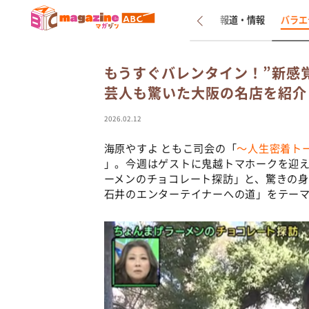
新着
インタビュー
報道・情報
バラエ
もうすぐバレンタイン！”新感覚
芸人も驚いた大阪の名店を紹介
2026.02.12
海原やすよ ともこ司会の「
～人生密着ト
」。今週はゲストに鬼越トマホークを迎
ーメンのチョコレート探訪」と、驚きの
石井のエンターテイナーへの道」をテー