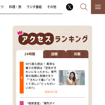
ーツ
料理・旅
ラジオ番組
その他
なるみ・岡村の過ぎるTV
相席食堂
24時間
週間
月間
これ余談なんですけど・・・
40℃超え続出！ 異常な
暑さの原因は「空気がき
れいになったから」専門
～人生密着トークバラエティ！
家の指摘に眞鍋かをり
～ やすとものいたって真剣です
「“きれいで暑い”と“汚
くて涼しい”どっちがい
探偵！ナイトスクープ
いの!?」
2026.07.28
news おかえり
『相席食堂』“爆烈ボイ