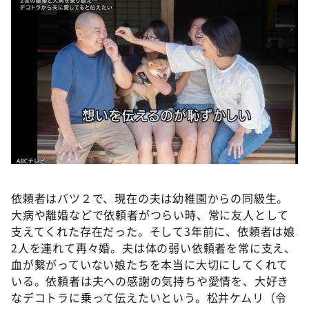
DAIGOも台所 ～きょうの献立 何にする？～
本日はダイアンなり！シーズン２
朝だ！生です旅サラダ
教えて！ニュースライブ 正義のミカタ
ＬＩＦＥ～夢のカタチ～
新婚さんいらっしゃい！
ポツンと一軒家
ザキ山小屋本館
ぺこぱのまるスポ
依頼者はバツ２で、現在の夫は幼稚園からの同級生。
大病や離婚などで依頼者がつらい時、常に友人として
アナ回覧板
支えてくれた存在だった。そして3年前に、依頼者は娘
2人を連れて再々婚。夫は体の弱い依頼者を常に支え、
血が繋がっていない娘たちを本当に大切にしてくれて
いる。依頼者は夫への感謝の気持ちや愛情を、大好き
なデコトラに乗って伝えたいという。松井ケムリ（令