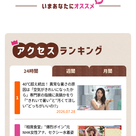
24時間
週間
月間
40℃超え続出！ 異常な暑さの原
因は「空気がきれいになったか
ら」専門家の指摘に眞鍋かをり
「“きれいで暑い”と“汚くて涼し
い”どっちがいいの!?」
2026.07.28
『相席食堂』“爆烈ボイン”元
NHK女性アナ、セクシー水着姿