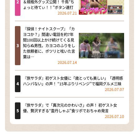
＆規格外グッズ公開！ 千鳥“ち
ょっと待てぃ！！”ボタン連打
2026.07.21
『探偵！ナイトスクープ』「カ
ヨコか？」間違い電話を約7年
間100回以上かけ続けてくる見
知らぬ男性。カヨコのふりをし
た依頼者に、ポツリと呟いた言
葉は…
2026.07.14
『旅サラダ』初ゲスト女優に「歳とっても美しい」「透明感
ハンパない」の声！ “15年ぶりリベンジ”で福岡グルメ三昧
2026.07.07
『旅サラダ』で「異次元のかわいさ」の声！ 初ゲスト女
優、贅沢すぎる“雲丹しゃぶ”食リポでおちゃめ発言
2026.07.10