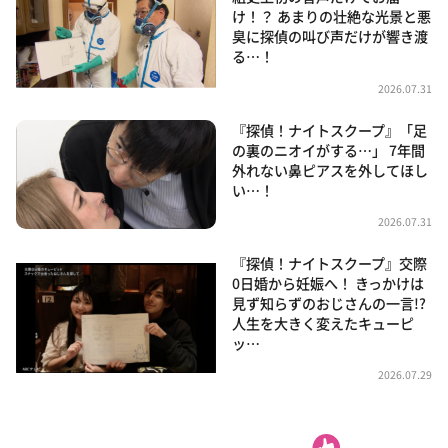
け！？ あまりの壮絶な光景と悪
臭に探偵の叫び声だけが響き渡
る…！
2026.07.31
『探偵！ナイトスクープ』「足
の裏のニオイがする…」 7年間
外れない鼻ピアスを外してほし
い…！
2026.07.31
『探偵！ナイトスクープ』交際
0日婚から妊娠へ！ きっかけは
見ず知らずのおじさんの一言!?
人生を大きく変えたキューピ
ッ…
2026.07.29