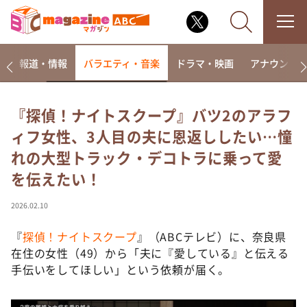
ー
報道・情報
バラエティ・音楽
ドラマ・映画
アナウンサ
『探偵！ナイトスクープ』バツ2のアラフ
ィフ女性、3人目の夫に恩返ししたい…憧
なるみ・岡村の過ぎるTV
れの大型トラック・デコトラに乗って愛
相席食堂
を伝えたい！
これ余談なんですけど・・・
～人生密着トークバラエティ！～ やすとものいたっ
2026.02.10
て真剣です
『
探偵！ナイトスクープ
』（ABCテレビ）に、奈良県
探偵！ナイトスクープ
在住の女性（49）から「夫に『愛している』と伝える
news おかえり
手伝いをしてほしい」という依頼が届く。
河合＆A.B.C-Z塚田×福井アナ「なんでやねん！？」
（news おかえり）