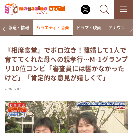
ー
報道・情報
バラエティ・音楽
ドラマ・映画
アナウンサ
『相席食堂』でボロ泣き！離婚して1人で
育ててくれた母への親孝行…M-1グランプ
なるみ・岡村の過ぎるTV
リ10位コンビ「審査員には響かなかった
相席食堂
けど」「肯定的な意見が嬉しくて」
これ余談なんですけど・・・
～人生密着トークバラエティ！～ やすとものいたっ
2026.02.07
て真剣です
探偵！ナイトスクープ
news おかえり
河合＆A.B.C-Z塚田×福井アナ「なんでやねん！？」
（news おかえり）