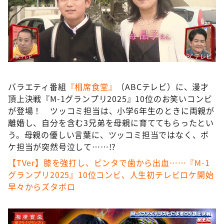
DAIGOも台所 ～きょうの献立 何にする？～
本日はダイアンなり！シーズン２
朝だ！生です旅サラダ
教えて！ニュースライブ 正義のミカタ
©ABCテレビ
ＬＩＦＥ～夢のカタチ～
バラエティ番組
『相席食堂』
（ABCテレビ）に、漫才
新婚さんいらっしゃい！
頂上決戦『M-1グランプリ2025』10位のお笑いコンビ
ポツンと一軒家
が登場！ ツッコミ担当は、小学6年生のときに両親が
離婚し、自分を含む3兄弟を母親に育ててもらったとい
ザキ山小屋本館
う。母親の優しい言葉に、ツッコミ担当ではなく、ボ
ぺこぱのまるスポ
ケ担当が突然号泣して……!?
アナ回覧板
【TVer】膝を強打し、ビンタで歯から出血……『M-1
グランプリ2025』10位コンビ、人生初テレビロケ開始
早々からズタボロ