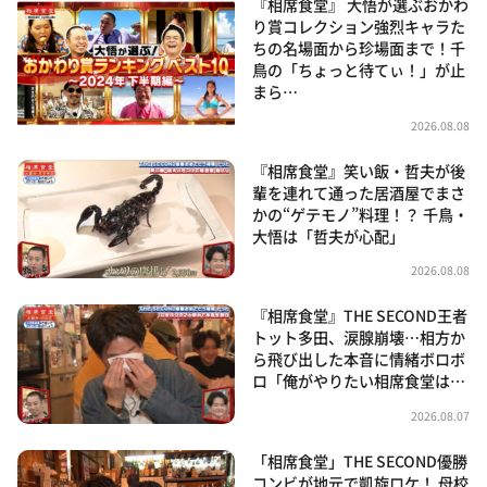
『相席食堂』 大悟が選ぶおかわ
り賞コレクション強烈キャラた
ちの名場面から珍場面まで！千
鳥の「ちょっと待てぃ！」が止
まら…
2026.08.08
『相席食堂』笑い飯・哲夫が後
輩を連れて通った居酒屋でまさ
かの“ゲテモノ”料理！？ 千鳥・
大悟は「哲夫が心配」
2026.08.08
『相席食堂』THE SECOND王者
トット多田、涙腺崩壊…相方か
ら飛び出した本音に情緒ボロボ
ロ「俺がやりたい相席食堂は…
2026.08.07
「相席食堂」THE SECOND優勝
コンビが地元で凱旋ロケ！ 母校