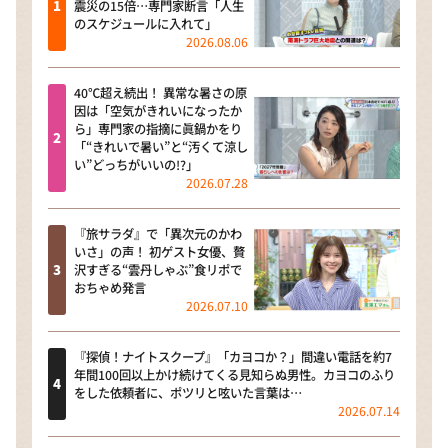
震災の15倍…専門家断言「人生
のスケジュールに入れて」
2026.08.06
40℃超え続出！ 異常な暑さの原
因は「空気がきれいになったか
ら」専門家の指摘に眞鍋かをり
「“きれいで暑い”と“汚くて涼し
い”どっちがいいの!?」
2026.07.28
『旅サラダ』で「異次元のかわ
いさ」の声！ 初ゲスト女優、贅
沢すぎる“雲丹しゃぶ”食リポで
おちゃめ発言
2026.07.10
『探偵！ナイトスクープ』「カヨコか？」間違い電話を約7
年間100回以上かけ続けてくる見知らぬ男性。カヨコのふり
をした依頼者に、ポツリと呟いた言葉は…
2026.07.14