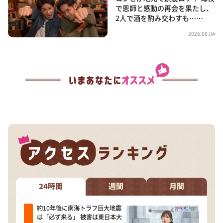
で恩師と感動の再会を果たし、
2人で酒を酌み交わすも……
2026.08.04
24時間
週間
月間
約10年後に南海トラフ巨大地震
は「必ず来る」 被害は東日本大