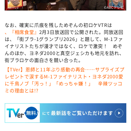
©ABCテレビ
なお、確実に爪痕を残しためぞんの初ロケVTRは
、『相席食堂』
2月3日放送回で公開された。同放送回
は、「街ブラ-1グランプリ2026」と題して、M-1ファ
イナリストたちが漫才ではなく、ロケで激突！ めぞ
んのほか、ヨネダ2000と真空ジェシカも地元を訪れ、
街ブラロケの面白さを競い合った。
【TVer】恩師と11年ぶり感動の再会……サプライズプ
レゼントで涙するM-1ファイナリスト・ヨネダ2000愛
に千鳥ノブ「汚っ！」「めっちゃ嫌！」 辛辣ツッコ
ミの理由とは!?