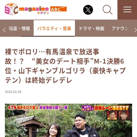
ー
報道・情報
バラエティ・音楽
ドラマ・映画
アナウンサ
裸でポロリ…有馬温泉で放送事
故！？ “美女のデート相手”M-1決勝6
なるみ・岡村の過ぎるTV
位・山下ギャンブルゴリラ（豪快キャプ
相席食堂
テン）は終始デレデレ
これ余談なんですけど・・・
～人生密着トークバラエティ！～ やすとものいたっ
2026.02.05
て真剣です
探偵！ナイトスクープ
news おかえり
河合＆A.B.C-Z塚田×福井アナ「なんでやねん！？」
（news おかえり）