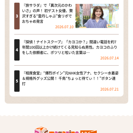
『旅サラダ』で「異次元のかわ
いさ」の声！ 初ゲスト女優、贅
沢すぎる“雲丹しゃぶ”食リポで
おちゃめ発言
2026.07.10
『探偵！ナイトスクープ』「カヨコか？」間違い電話を約7
年間100回以上かけ続けてくる見知らぬ男性。カヨコのふり
をした依頼者に、ポツリと呟いた言葉は…
2026.07.14
『相席食堂』“爆烈ボイン”元NHK女性アナ、セクシー水着姿
＆規格外グッズ公開！ 千鳥“ちょっと待てぃ！！”ボタン連
打
2026.07.21