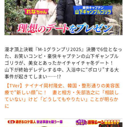
DAIGOも台所 ～きょうの献立 何にする？～
本日はダイアンなり！シーズン２
朝だ！生です旅サラダ
教えて！ニュースライブ 正義のミカタ
ＬＩＦＥ～夢のカタチ～
漫才頂上決戦『M-1グランプリ2025』決勝で6位となっ
新婚さんいらっしゃい！
た、お笑いコンビ・豪快キャプテンの山下ギャンブル
ポツンと一軒家
ゴリラが、美女とあったかイチャイチャ冬デート！
山下が終始デレデレする中、入浴中に“ポロリ”する大
ザキ山小屋本館
事件が起きてしまい……!?
ぺこぱのまるスポ
【TVer】ナイナイ岡村隆史、韓国・整形通りの美容医
アナ回覧板
療で“新しい顔”に！ 妻と相方・矢部浩之に「相談し
ていない」けど「どうしてもやりたい」ことが明らか
に