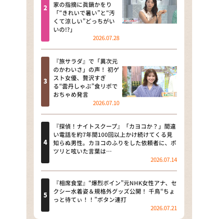
河合＆A.B.C-Z塚田×福井アナ
家の指摘に眞鍋かをり
「“きれいで暑い”と“汚
「なんでやねん！？」（news お
くて涼しい”どっちがい
かえり）
いの!?」
2026.07.28
DAIGOも台所 ～きょうの献立 何
にする？～
『旅サラダ』で「異次元
のかわいさ」の声！ 初ゲ
本日はダイアンなり！シーズン２
スト女優、贅沢すぎ
る“雲丹しゃぶ”食リポで
朝だ！生です旅サラダ
おちゃめ発言
2026.07.10
教えて！ニュースライブ 正義の
ミカタ
『探偵！ナイトスクープ』「カヨコか？」間違
い電話を約7年間100回以上かけ続けてくる見
ＬＩＦＥ～夢のカタチ～
知らぬ男性。カヨコのふりをした依頼者に、ポ
ツリと呟いた言葉は…
2026.07.14
新婚さんいらっしゃい！
ポツンと一軒家
『相席食堂』“爆烈ボイン”元NHK女性アナ、セ
クシー水着姿＆規格外グッズ公開！ 千鳥“ちょ
っと待てぃ！！”ボタン連打
ザキ山小屋本館
2026.07.21