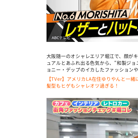
大阪随一のオシャレエリア堀江で、顔がキ
ュアルとあふれ出る色気から、“和製ジョ
ョニー・デップのイカしたファッション
【TVer】アメリカLA在住ゆりやんと一
髪型もヒゲもシャレオツ過ぎる！