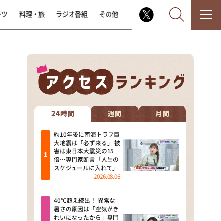
ーツ
料理・旅
ラジオ番組
その他
なるみ・岡村の過ぎるTV
相席食堂
24時間
週間
月間
これ余談なんですけど・・・
約10年後に南海トラフ巨
大地震は「必ず来る」 被
害は東日本大震災の15
～人生密着トークバラエティ！
倍…専門家断言「人生の
～ やすとものいたって真剣です
スケジュールに入れて」
2026.08.06
探偵！ナイトスクープ
40℃超え続出！ 異常な
news おかえり
暑さの原因は「空気がき
れいになったから」専門