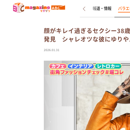
新着
インタビュー
報道・情報
バラエ
顔がキレイ過ぎるセクシー38
発見 シャレオツな彼にゆりや
2026.01.31