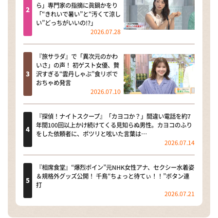
ら」専門家の指摘に眞鍋かをり
「“きれいで暑い”と“汚くて涼し
い”どっちがいいの!?」
2026.07.28
『旅サラダ』で「異次元のかわ
いさ」の声！ 初ゲスト女優、贅
沢すぎる“雲丹しゃぶ”食リポで
おちゃめ発言
2026.07.10
『探偵！ナイトスクープ』「カヨコか？」間違い電話を約7
年間100回以上かけ続けてくる見知らぬ男性。カヨコのふり
をした依頼者に、ポツリと呟いた言葉は…
2026.07.14
『相席食堂』“爆烈ボイン”元NHK女性アナ、セクシー水着姿
＆規格外グッズ公開！ 千鳥“ちょっと待てぃ！！”ボタン連
打
2026.07.21