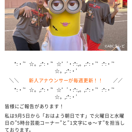
DAIGOも台所 ～きょうの献立 何にする？～
本日はダイアンなり！シーズン２
朝だ！生です旅サラダ
教えて！ニュースライブ 正義のミカタ
ＬＩＦＥ～夢のカタチ～
©️ABCテレビ
新婚さんいらっしゃい！
*:・’゜☆。,:*:・’゜☆゜’・:*:,。,:*:・’゜:*:・’゜
ポツンと一軒家
☆。,:*:・’
ザキ山小屋本館
＼＼
新人アナウンサーが毎週更新！！
／／
ぺこぱのまるスポ
*:・’゜☆。,:*:・’゜☆゜’・:*:,。,:*:・’゜:*:・’゜
アナ回覧板
☆。,:*:・’
皆様にご報告があります！
私は9月5日から「おはよう朝日です」で火曜日と水曜
日の”5時台芸能コーナー”と”1文字にゅ〜す”を担当し
ております。