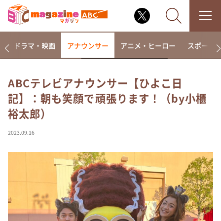
楽
ドラマ・映画
アナウンサー
アニメ・ヒーロー
スポーツ
ABCテレビアナウンサー【ひよこ日
記】：朝も笑顔で頑張ります！（by小櫃
なるみ・岡村の過ぎるTV
裕太郎）
相席食堂
これ余談なんですけど・・・
2023.09.16
～人生密着トークバラエティ！～ やすとものいたっ
て真剣です
探偵！ナイトスクープ
news おかえり
河合＆A.B.C-Z塚田×福井アナ「なんでやねん！？」
（news おかえり）