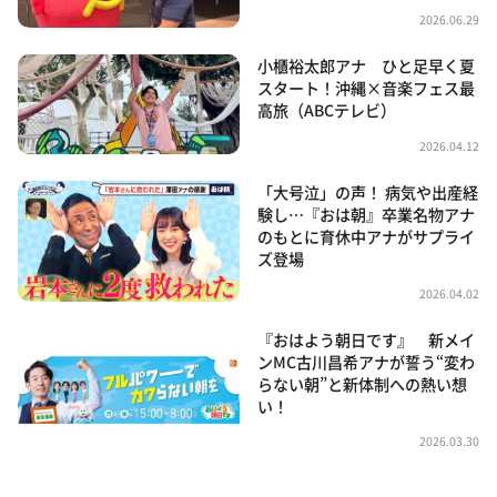
2026.06.29
小櫃裕太郎アナ ひと足早く夏
スタート！沖縄×音楽フェス最
高旅（ABCテレビ）
2026.04.12
「大号泣」の声！ 病気や出産経
験し…『おは朝』卒業名物アナ
のもとに育休中アナがサプライ
ズ登場
2026.04.02
『おはよう朝日です』 新メイ
ンMC古川昌希アナが誓う“変わ
らない朝”と新体制への熱い想
い！
2026.03.30