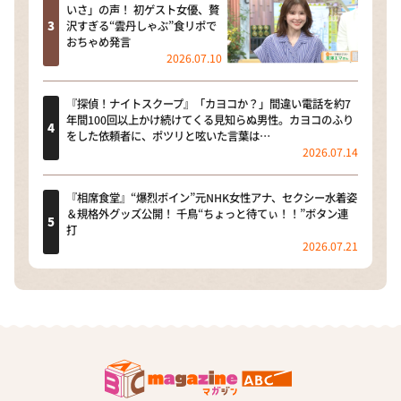
いさ」の声！ 初ゲスト女優、贅
沢すぎる“雲丹しゃぶ”食リポで
おちゃめ発言
2026.07.10
『探偵！ナイトスクープ』「カヨコか？」間違い電話を約7
年間100回以上かけ続けてくる見知らぬ男性。カヨコのふり
をした依頼者に、ポツリと呟いた言葉は…
2026.07.14
『相席食堂』“爆烈ボイン”元NHK女性アナ、セクシー水着姿
＆規格外グッズ公開！ 千鳥“ちょっと待てぃ！！”ボタン連
打
2026.07.21