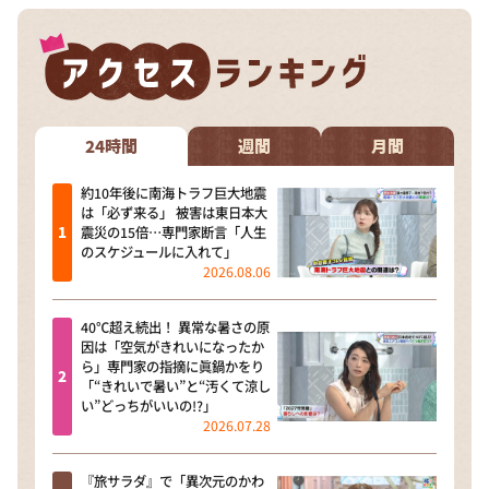
24時間
週間
月間
約10年後に南海トラフ巨大地震
は「必ず来る」 被害は東日本大
震災の15倍…専門家断言「人生
のスケジュールに入れて」
2026.08.06
40℃超え続出！ 異常な暑さの原
因は「空気がきれいになったか
ら」専門家の指摘に眞鍋かをり
「“きれいで暑い”と“汚くて涼し
い”どっちがいいの!?」
2026.07.28
『旅サラダ』で「異次元のかわ