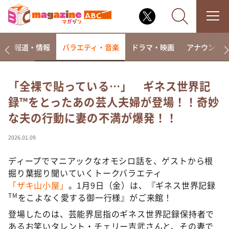
ー
報道・情報
バラエティ・音楽
ドラマ・映画
アナウンサ
「全裸で貼っている…」 ギネス世界記
録™をとったあの芸人夫婦が登場！！奇妙
なるみ・岡村の過ぎるTV
な夫の行動に妻の不満が爆発！！
相席食堂
これ余談なんですけど・・・
2026.01.09
～人生密着トークバラエティ！～ やすとものいたっ
て真剣です
ディープでマニアックなオモシロ話を、ゲストから根
掘り葉掘り聞いていくトークバラエティ
探偵！ナイトスクープ
「ザキ山小屋」
。1月9日（金）は、『ギネス世界記録
news おかえり
TM
をこよなく愛する御一行様』がご来館！
河合＆A.B.C-Z塚田×福井アナ「なんでやねん！？」
登場したのは、芸能界屈指のギネス世界記録保持者で
（news おかえり）
あるお笑いタレント・チェリー吉武さんと、その妻で