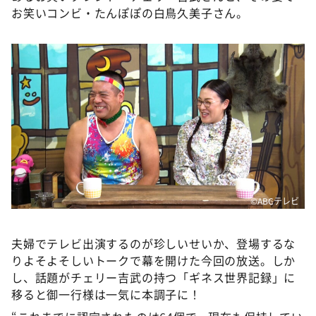
DAIGOも台所 ～きょうの献立 何にする？～
お笑いコンビ・たんぽぽの白鳥久美子さん。
本日はダイアンなり！シーズン２
朝だ！生です旅サラダ
教えて！ニュースライブ 正義のミカタ
ＬＩＦＥ～夢のカタチ～
新婚さんいらっしゃい！
ポツンと一軒家
ザキ山小屋本館
ぺこぱのまるスポ
©ABCテレビ
アナ回覧板
夫婦でテレビ出演するのが珍しいせいか、登場するな
りよそよそしいトークで幕を開けた今回の放送。しか
し、話題がチェリー吉武の持つ「ギネス世界記録」に
移ると御一行様は一気に本調子に！