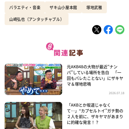
バラエティ・音楽
ザキ山小屋本館
塚地武雅
山崎弘也（アンタッチャブル）
元AKB48の大物が最近“ナン
パ”している場所を告白 「一
回もバレたことない」にザキヤ
マ＆塚地悲鳴
2026.07.18
「AKBとか坂道じゃなく
て…」“カプセルトイ”ガチ勢の
２人を前に、ザキヤマがあまり
に的確な発言！？