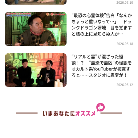
2026.07.10
“最恐の心霊体験”告白「なんか
ちょっと重いなって…」 ドラ
ンクドラゴン塚地 目を覚ます
と膝の上に見知らぬ人が…
2026.06.18
“リアルと霊”が混ざった怪
談！？ “最恐で最凶”の怪談を
オカルト系YouTuberが披露す
ると……スタジオに異変が！
2026.06.12