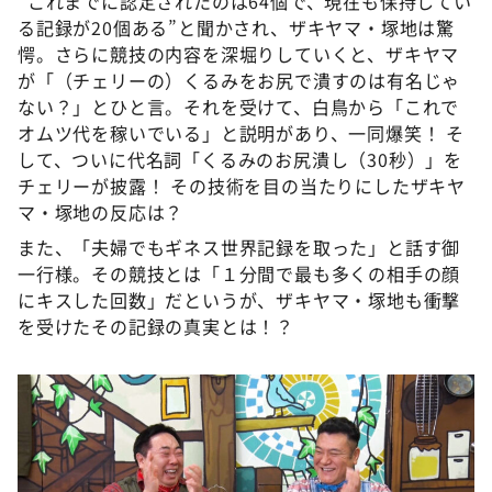
“これまでに認定されたのは64個で、現在も保持してい
る記録が20個ある”と聞かされ、ザキヤマ・塚地は驚
愕。さらに競技の内容を深堀りしていくと、ザキヤマ
が「（チェリーの）くるみをお尻で潰すのは有名じゃ
ない？」とひと言。それを受けて、白鳥から「これで
オムツ代を稼いでいる」と説明があり、一同爆笑！ そ
して、ついに代名詞「くるみのお尻潰し（30秒）」を
チェリーが披露！ その技術を目の当たりにしたザキヤ
マ・塚地の反応は？
また、「夫婦でもギネス世界記録を取った」と話す御
一行様。その競技とは「１分間で最も多くの相手の顔
にキスした回数」だというが、ザキヤマ・塚地も衝撃
を受けたその記録の真実とは！？