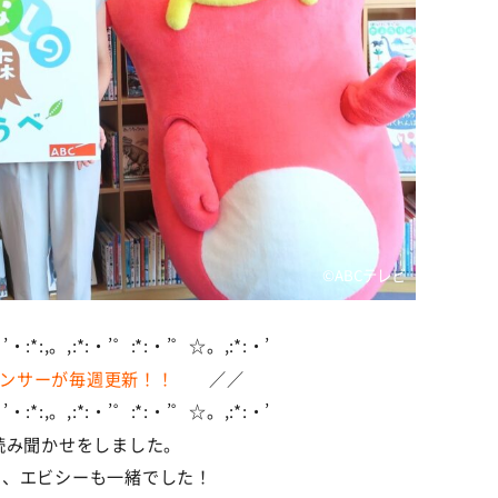
©️ABCテレビ
・:*:,。,:*:・’゜:*:・’゜☆。,:*:・’
ンサーが毎週更新！！
／／
・:*:,。,:*:・’゜:*:・’゜☆。,:*:・’
読み聞かせをしました。
ー、エビシーも一緒でした！