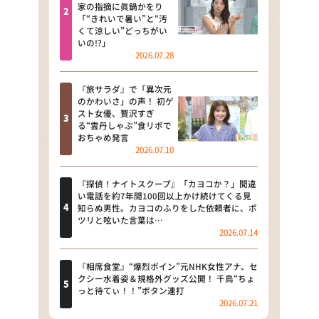
河合＆A.B.C-Z塚田×福井アナ
家の指摘に眞鍋かをり
「“きれいで暑い”と“汚
「なんでやねん！？」（news お
くて涼しい”どっちがい
かえり）
いの!?」
2026.07.28
DAIGOも台所 ～きょうの献立 何
にする？～
『旅サラダ』で「異次元
のかわいさ」の声！ 初ゲ
本日はダイアンなり！シーズン２
スト女優、贅沢すぎ
る“雲丹しゃぶ”食リポで
朝だ！生です旅サラダ
おちゃめ発言
2026.07.10
教えて！ニュースライブ 正義の
ミカタ
『探偵！ナイトスクープ』「カヨコか？」間違
い電話を約7年間100回以上かけ続けてくる見
ＬＩＦＥ～夢のカタチ～
知らぬ男性。カヨコのふりをした依頼者に、ポ
ツリと呟いた言葉は…
2026.07.14
新婚さんいらっしゃい！
ポツンと一軒家
『相席食堂』“爆烈ボイン”元NHK女性アナ、セ
クシー水着姿＆規格外グッズ公開！ 千鳥“ちょ
っと待てぃ！！”ボタン連打
ザキ山小屋本館
2026.07.21