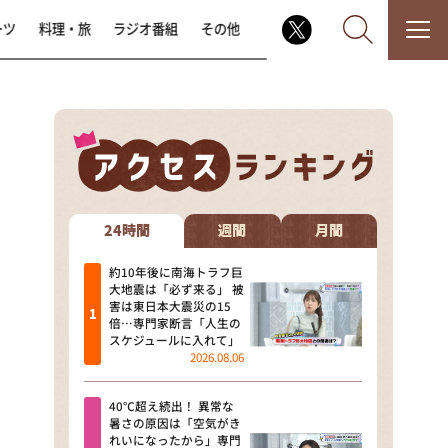
ーツ
料理・旅
ラジオ番組
その他
なるみ・岡村の過ぎるTV
相席食堂
24時間
週間
月間
これ余談なんですけど・・・
約10年後に南海トラフ巨
大地震は「必ず来る」 被
害は東日本大震災の15
～人生密着トークバラエティ！
倍…専門家断言「人生の
～ やすとものいたって真剣です
スケジュールに入れて」
2026.08.06
探偵！ナイトスクープ
40℃超え続出！ 異常な
news おかえり
暑さの原因は「空気がき
れいになったから」専門