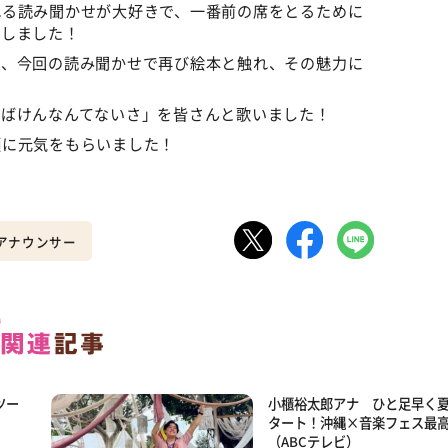
れる読み聞かせが大好きで、一番前の席をとるために
出しました！
が、今回の読み聞かせで再び絵本と触れ、その魅力に
おばけんなんてないさ」を皆さんと歌いました！
顔に元気をもらいました！
ビアナウンサー
ツー
小櫃裕太郎アナ ひと足早く
タート！沖縄×音楽フェス最
（ABCテレビ）