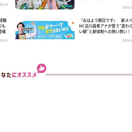
06.29
2026.0
経験
『おはよう朝日です』 新メ
のも
MC古川昌希アナが誓う“変わ
登場
い朝”と新体制への熱い想い！
04.02
2026.0