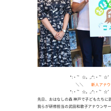
*:・’゜☆。,:*:・’゜☆゜’
＼＼
新人アナウ
*:・’゜☆。,:*:・’゜☆゜’
先日、おはなしの森 神戸で子どもたちに
我らが研修担当の武田和歌子アナウンサ