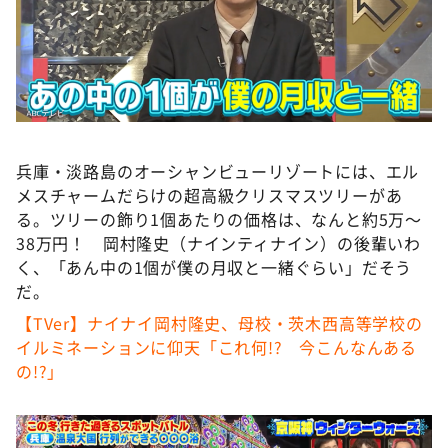
DAIGOも台所 ～きょうの献立 何にする？～
本日はダイアンなり！シーズン２
朝だ！生です旅サラダ
教えて！ニュースライブ 正義のミカタ
ＬＩＦＥ～夢のカタチ～
兵庫・淡路島のオーシャンビューリゾートには、エル
新婚さんいらっしゃい！
メスチャームだらけの超高級クリスマスツリーがあ
ポツンと一軒家
る。ツリーの飾り1個あたりの価格は、なんと約5万～
38万円！ 岡村隆史（ナインティナイン）の後輩いわ
ザキ山小屋本館
く、「あん中の1個が僕の月収と一緒ぐらい」だそう
ぺこぱのまるスポ
だ。
アナ回覧板
【TVer】ナイナイ岡村隆史、⺟校・茨木西高等学校の
イルミネーションに仰天「これ何!? 今こんなんある
の!?」