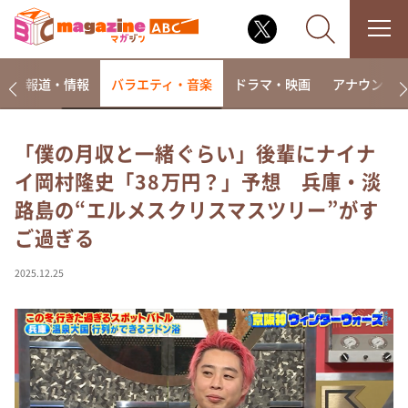
ー
報道・情報
バラエティ・音楽
ドラマ・映画
アナウンサ
「僕の月収と一緒ぐらい」後輩にナイナ
イ岡村隆史「38万円？」予想 兵庫・淡
なるみ・岡村の過ぎるTV
路島の“エルメスクリスマスツリー”がす
相席食堂
ご過ぎる
これ余談なんですけど・・・
～人生密着トークバラエティ！～ やすとものいたっ
2025.12.25
て真剣です
探偵！ナイトスクープ
news おかえり
河合＆A.B.C-Z塚田×福井アナ「なんでやねん！？」
（news おかえり）