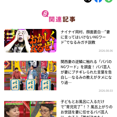
ナイナイ岡村、顔面蒼白…“妻
に言ってはいけないNGワー
ド”でなるみガチ説教
2026.08.06
関西妻の逆鱗に触れる「パパの
NGワード」を調査！ パパ芸人
が妻にブチギレられた言葉を告
白し…なるみの教えがタメにな
り過…
2026.08.03
子どもとお風呂に入るだけ
で“育児完了”！？ 風呂上がりの
お世話を妻に任せるパパ芸人