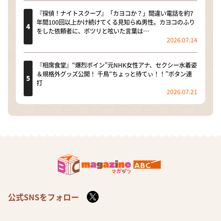
『探偵！ナイトスクープ』「カヨコか？」間違い電話を約7
年間100回以上かけ続けてくる見知らぬ男性。カヨコのふり
をした依頼者に、ポツリと呟いた言葉は…
2026.07.14
『相席食堂』“爆烈ボイン”元NHK女性アナ、セクシー水着姿
＆規格外グッズ公開！ 千鳥“ちょっと待てぃ！！”ボタン連
打
2026.07.21
公式SNSをフォロー