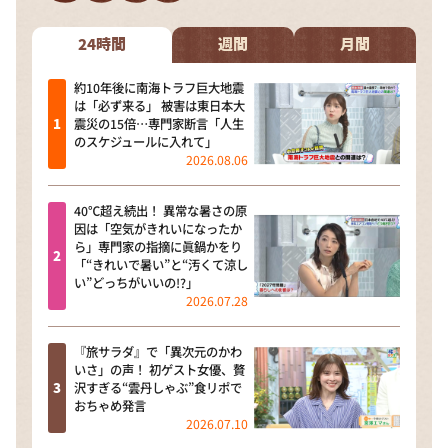
24時間
週間
月間
約10年後に南海トラフ巨大地震
は「必ず来る」 被害は東日本大
震災の15倍…専門家断言「人生
のスケジュールに入れて」
2026.08.06
40℃超え続出！ 異常な暑さの原
因は「空気がきれいになったか
ら」専門家の指摘に眞鍋かをり
「“きれいで暑い”と“汚くて涼し
い”どっちがいいの!?」
2026.07.28
『旅サラダ』で「異次元のかわ
いさ」の声！ 初ゲスト女優、贅
沢すぎる“雲丹しゃぶ”食リポで
おちゃめ発言
2026.07.10