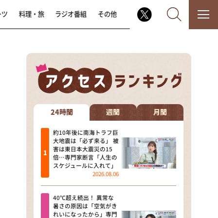
ーツ
料理・旅
ラジオ番組
その他
なるみ・岡村の過ぎるTV
相席食堂
24時間
週間
月間
これ余談なんですけど・・・
約10年後に南海トラフ巨
大地震は「必ず来る」 被
害は東日本大震災の15
～人生密着トークバラエティ！
倍…専門家断言「人生の
～ やすとものいたって真剣です
スケジュールに入れて」
2026.08.06
探偵！ナイトスクープ
40℃超え続出！ 異常な
news おかえり
暑さの原因は「空気がき
れいになったから」専門