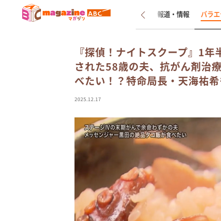
新着
インタビュー
報道・情報
バラエ
『探偵！ナイトスクープ』1年
された58歳の夫、抗がん剤治
べたい！？特命局長・天海祐希
2025.12.17