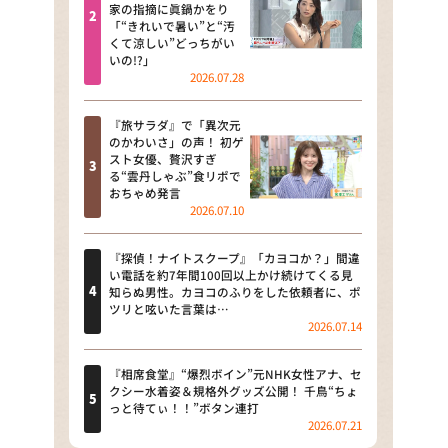
河合＆A.B.C-Z塚田×福井アナ
家の指摘に眞鍋かをり
「“きれいで暑い”と“汚
「なんでやねん！？」（news お
くて涼しい”どっちがい
かえり）
いの!?」
2026.07.28
DAIGOも台所 ～きょうの献立 何
にする？～
『旅サラダ』で「異次元
のかわいさ」の声！ 初ゲ
本日はダイアンなり！シーズン２
スト女優、贅沢すぎ
る“雲丹しゃぶ”食リポで
朝だ！生です旅サラダ
おちゃめ発言
2026.07.10
教えて！ニュースライブ 正義の
ミカタ
『探偵！ナイトスクープ』「カヨコか？」間違
い電話を約7年間100回以上かけ続けてくる見
ＬＩＦＥ～夢のカタチ～
知らぬ男性。カヨコのふりをした依頼者に、ポ
ツリと呟いた言葉は…
2026.07.14
新婚さんいらっしゃい！
ポツンと一軒家
『相席食堂』“爆烈ボイン”元NHK女性アナ、セ
クシー水着姿＆規格外グッズ公開！ 千鳥“ちょ
っと待てぃ！！”ボタン連打
ザキ山小屋本館
2026.07.21