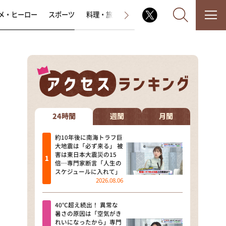
メ・ヒーロー
スポーツ
料理・旅
ラジオ番組
その他
なるみ・岡村の過ぎるTV
相席食堂
24時間
週間
月間
これ余談なんですけど・・・
約10年後に南海トラフ巨
大地震は「必ず来る」 被
害は東日本大震災の15
～人生密着トークバラエティ！
倍…専門家断言「人生の
～ やすとものいたって真剣です
スケジュールに入れて」
2026.08.06
探偵！ナイトスクープ
40℃超え続出！ 異常な
news おかえり
暑さの原因は「空気がき
れいになったから」専門