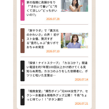
河合＆A.B.C-Z塚田×福井アナ
家の指摘に眞鍋かをり
「“きれいで暑い”と“汚
「なんでやねん！？」（news お
くて涼しい”どっちがい
かえり）
いの!?」
2026.07.28
DAIGOも台所 ～きょうの献立 何
にする？～
『旅サラダ』で「異次元
のかわいさ」の声！ 初ゲ
本日はダイアンなり！シーズン２
スト女優、贅沢すぎ
る“雲丹しゃぶ”食リポで
朝だ！生です旅サラダ
おちゃめ発言
2026.07.10
教えて！ニュースライブ 正義の
ミカタ
『探偵！ナイトスクープ』「カヨコか？」間違
い電話を約7年間100回以上かけ続けてくる見
ＬＩＦＥ～夢のカタチ～
知らぬ男性。カヨコのふりをした依頼者に、ポ
ツリと呟いた言葉は…
2026.07.14
新婚さんいらっしゃい！
ポツンと一軒家
『相席食堂』“爆烈ボイン”元NHK女性アナ、セ
クシー水着姿＆規格外グッズ公開！ 千鳥“ちょ
っと待てぃ！！”ボタン連打
ザキ山小屋本館
2026.07.21