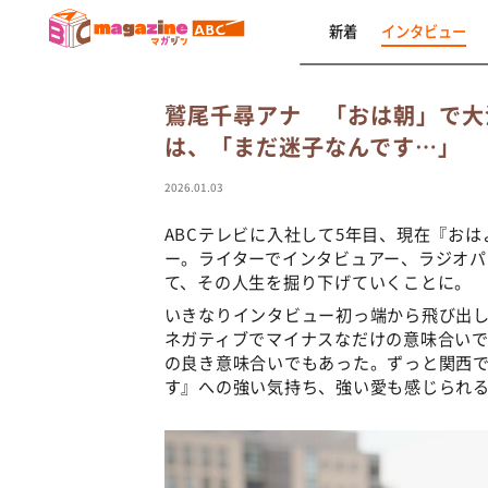
新着
インタビュー
鷲尾千尋アナ 「おは朝」で大
は、「まだ迷子なんです…」
2026.01.03
ABCテレビに入社して5年目、現在『お
ー。ライターでインタビュアー、ラジオ
て、その人生を掘り下げていくことに。
いきなりインタビュー初っ端から飛び出
ネガティブでマイナスなだけの意味合い
の良き意味合いでもあった。ずっと関西
す』への強い気持ち、強い愛も感じられ