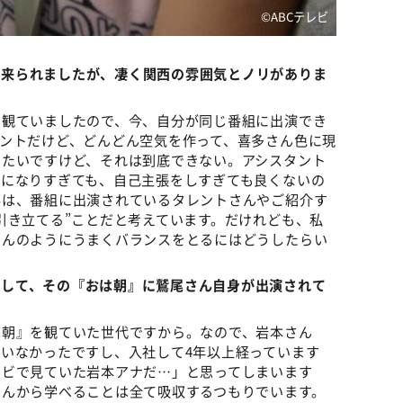
©️ABCテレビ
に来られましたが、凄く関西の雰囲気とノリがありま
を観ていましたので、今、自分が同じ番組に出演でき
ントだけど、どんどん空気を作って、喜多さん色に現
したいですけど、それは到底できない。アシスタント
身になりすぎても、自己主張をしすぎても良くないの
事は、番組に出演されているタレントさんやご紹介す
引き立てる”ことだと考えています。だけれども、私
さんのようにうまくバランスをとるにはどうしたらい
そして、その『おは朝』に鷲尾さん自身が出演されて
は朝』を観ていた世代ですから。なので、岩本さん
いなかったですし、入社して4年以上経っています
レビで見ていた岩本アナだ…」と思ってしまいます
さんから学べることは全て吸収するつもりでいます。