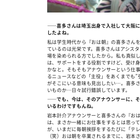
――喜多さんは埼玉出身で入社して大阪
したよね。
私は学生時代から『おは朝』の喜多さん
ているのは光栄です。喜多さんはアシスタ
場を染められる方でしたから。私も真似
は、サポートをする役割ですけど、受け
かなと。そもそもアナウンサーという仕
るニュースなどの「主役」をあくまでも”
がそこにいる意味も見出したい…。喜多
いものか…日々試行錯誤しています。
――でも、今は、そのアナウンサーに、
いるわけですもんね。
岩本計介アナウンサーと喜多さんの『お
は、まさか一緒にお仕事をするとは思って
が、いまだに毎朝挨拶をするたびに「テ
（笑）おは朝を卒業されるまでに、岩本