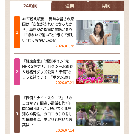
24時間
週間
月間
40℃超え続出！ 異常な暑さの原
因は「空気がきれいになったか
ら」専門家の指摘に眞鍋かをり
「“きれいで暑い”と“汚くて涼し
い”どっちがいいの!?」
2026.07.28
『相席食堂』“爆烈ボイン”元
NHK女性アナ、セクシー水着姿
＆規格外グッズ公開！ 千鳥“ち
ょっと待てぃ！！”ボタン連打
2026.07.21
『探偵！ナイトスクープ』「カ
ヨコか？」間違い電話を約7年
間100回以上かけ続けてくる見
知らぬ男性。カヨコのふりをし
た依頼者に、ポツリと呟いた言
葉は…
2026.07.14