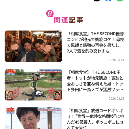
「相席食堂」THE SECOND優勝
コンビが地元で凱旋ロケ！ 母校
で恩師と感動の再会を果たし、
2人で酒を酌み交わすも……
2026.08.04
【相席食堂】 THE SECOND王
者・トットが地元凱旋！哀愁と
愛おしさを兼ね備えた男・トッ
ト多田に千鳥ノブが猛烈ツッ…
2026.08.03
『相席食堂』放送コードギリギ
リ！ “世界一危険な格闘技”に挑
んだ45歳芸人、ボッコボコにさ
れて大号泣