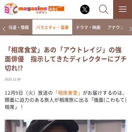
ー
報道・情報
バラエティ・音楽
ドラマ・映画
アナウンサ
「相席食堂」あの「アウトレイジ」の強
面俳優 指示してきたディレクターにブチ
なるみ・岡村の過ぎるTV
切れ⁉︎
相席食堂
これ余談なんですけど・・・
2025.12.09
～人生密着トークバラエティ！～ やすとものいたっ
て真剣です
12月9日（火）放送の
「相席食堂」
がお届けするのは、
顔面に迫力のある旅人が相席旅に出る「強面(こわもて)
探偵！ナイトスクープ
相席」！
news おかえり
河合＆A.B.C-Z塚田×福井アナ「なんでやねん！？」
（news おかえり）