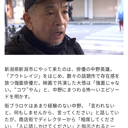
DAIGOも台所 ～きょうの献立 何にする？～
本日はダイアンなり！シーズン２
朝だ！生です旅サラダ
教えて！ニュースライブ 正義のミカタ
ＬＩＦＥ～夢のカタチ～
新婚さんいらっしゃい！
©ABCテレビ
ポツンと一軒家
新潟県新潟市にやって来たのは、俳優の中野英雄。
ザキ山小屋本館
「アウトレイジ」をはじめ、数々の話題作で存在感を
ぺこぱのまるスポ
放つ強面俳優だ。映画で共演した大悟は「強面じゃな
い。“コワ”やん」と、中野にまつわる怖～いエピソー
アナ回覧板
ドを明かす。
街ブラロケはあまり経験のない中野。「言われない
と、何もしませんから、言ってください」と話してい
たが、商店街でディレクターから「相席してくださ
い」「人に話しかけてください」と指示されると一