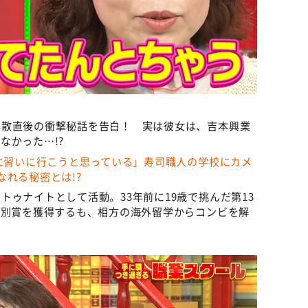
解散直後の衝撃秘話を告白！ 実は彼女は、吉本興業
なかった…!?
マに習いに行こうと思っている」寿司職人の学校にカメ
れる秘密とは!?
ゥナイトとして活動。33年前に19歳で挑んだ第13
特別賞を獲得するも、相方の海外留学からコンビを解