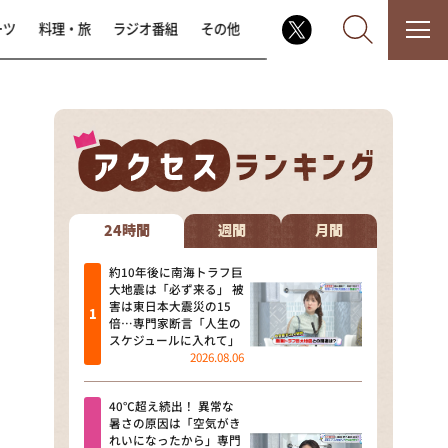
ーツ
料理・旅
ラジオ番組
その他
なるみ・岡村の過ぎるTV
相席食堂
24時間
週間
月間
これ余談なんですけど・・・
約10年後に南海トラフ巨
大地震は「必ず来る」 被
害は東日本大震災の15
～人生密着トークバラエティ！
倍…専門家断言「人生の
～ やすとものいたって真剣です
スケジュールに入れて」
2026.08.06
探偵！ナイトスクープ
40℃超え続出！ 異常な
news おかえり
暑さの原因は「空気がき
れいになったから」専門