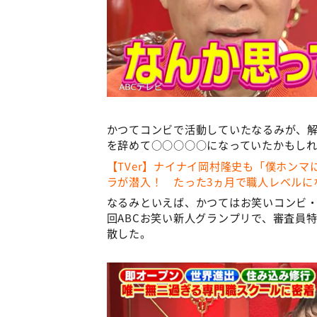
かつてコンビで活動していたなるみが、
を辞めて○○○○○になっていたかもしれ
【TVer】ナイナイ岡村隆史も「僕ホン
ラが潜入！ たった3ヵ月で職人レベルにな
なるみといえば、かつてはお笑いコンビ・ト
回ABCお笑い新人グランプリで、審査員
散した。