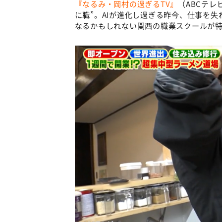
『なるみ・岡村の過ぎるTV』
（ABCテ
に職”。AIが進化し過ぎる昨今、仕事を失
なるかもしれない関西の職業スクールが