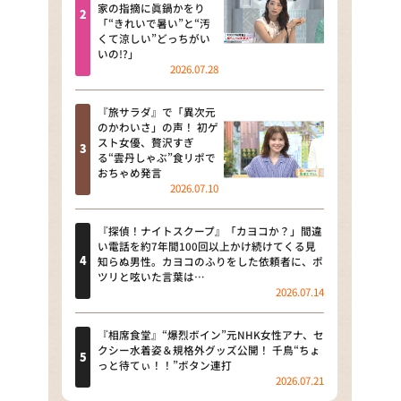
河合＆A.B.C-Z塚田×福井アナ
家の指摘に眞鍋かをり
「“きれいで暑い”と“汚
「なんでやねん！？」（news お
くて涼しい”どっちがい
かえり）
いの!?」
2026.07.28
DAIGOも台所 ～きょうの献立 何
にする？～
『旅サラダ』で「異次元
のかわいさ」の声！ 初ゲ
本日はダイアンなり！シーズン２
スト女優、贅沢すぎ
る“雲丹しゃぶ”食リポで
朝だ！生です旅サラダ
おちゃめ発言
2026.07.10
教えて！ニュースライブ 正義の
ミカタ
『探偵！ナイトスクープ』「カヨコか？」間違
い電話を約7年間100回以上かけ続けてくる見
ＬＩＦＥ～夢のカタチ～
知らぬ男性。カヨコのふりをした依頼者に、ポ
ツリと呟いた言葉は…
2026.07.14
新婚さんいらっしゃい！
ポツンと一軒家
『相席食堂』“爆烈ボイン”元NHK女性アナ、セ
クシー水着姿＆規格外グッズ公開！ 千鳥“ちょ
っと待てぃ！！”ボタン連打
ザキ山小屋本館
2026.07.21