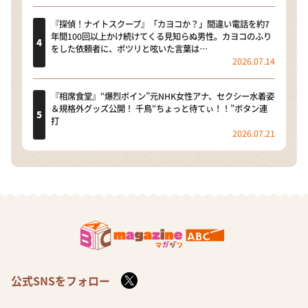
『探偵！ナイトスクープ』「カヨコか？」間違い電話を約7
年間100回以上かけ続けてくる見知らぬ男性。カヨコのふり
をした依頼者に、ポツリと呟いた言葉は…
2026.07.14
『相席食堂』“爆烈ボイン”元NHK女性アナ、セクシー水着姿
＆規格外グッズ公開！ 千鳥“ちょっと待てぃ！！”ボタン連
打
2026.07.21
公式SNSをフォロー