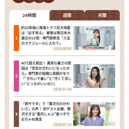
24時間
週間
月間
約10年後に南海トラフ巨大地震
は「必ず来る」 被害は東日本大
震災の15倍…専門家断言「人生
のスケジュールに入れて」
2026.08.06
40℃超え続出！ 異常な暑さの原
因は「空気がきれいになったか
ら」専門家の指摘に眞鍋かをり
「“きれいで暑い”と“汚くて涼し
い”どっちがいいの!?」
2026.07.28
『旅サラダ』で「異次元のかわ
いさ」の声！ 初ゲスト女優、贅
沢すぎる“雲丹しゃぶ”食リポで
おちゃめ発言
2026.07.10