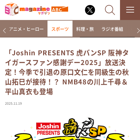
ー
アニメ・ヒーロー
スポーツ
料理・旅
ラジオ番組
その
「Joshin PRESENTS 虎バンSP 阪神タ
イガースファン感謝デー2025」放送決
なるみ・岡村の過ぎるTV
定！今季で引退の原口文仁を同級生の秋
相席食堂
山拓巳が接待！？ NMB48の川上千尋＆
これ余談なんですけど・・・
平山真衣も登場
～人生密着トークバラエティ！～ やすとものいたっ
て真剣です
2025.11.19
探偵！ナイトスクープ
news おかえり
河合＆A.B.C-Z塚田×福井アナ「なんでやねん！？」
（news おかえり）