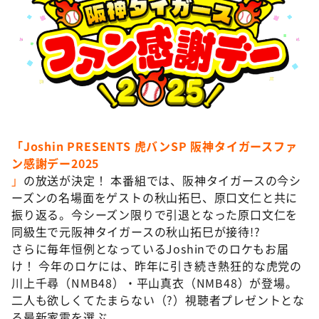
DAIGOも台所 ～きょうの献立 何にする？～
本日はダイアンなり！シーズン２
朝だ！生です旅サラダ
教えて！ニュースライブ 正義のミカタ
ＬＩＦＥ～夢のカタチ～
新婚さんいらっしゃい！
「Joshin PRESENTS 虎バンSP 阪神タイガースファ
ポツンと一軒家
ン感謝デー2025
ザキ山小屋本館
」
の放送が決定！ 本番組では、阪神タイガースの今シ
ーズンの名場面をゲストの秋山拓巳、原口文仁と共に
ぺこぱのまるスポ
振り返る。今シーズン限りで引退となった原口文仁を
アナ回覧板
同級生で元阪神タイガースの秋山拓巳が接待!?
さらに毎年恒例となっているJoshinでのロケもお届
け！ 今年のロケには、昨年に引き続き熱狂的な虎党の
川上千尋（NMB48）・平山真衣（NMB48）が登場。
二人も欲しくてたまらない（?）視聴者プレゼントとな
る最新家電を選ぶ。