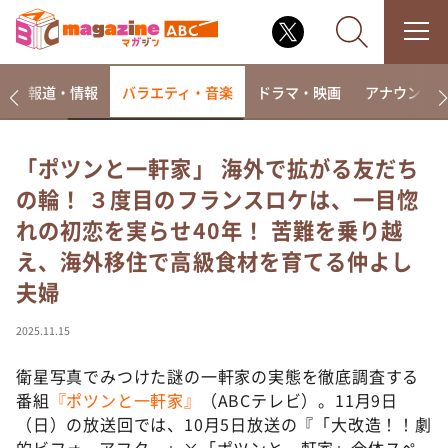
ー
報道・情報
バラエティ・音楽
ドラマ・映画
アナウンサ
「ポツンと一軒家」 海外で拡がる友だち
の輪！ ３度目のフランスロケは、一目惚
なるみ・岡村の過ぎるTV
れの初恋を実らせ40年！ 苦難を乗り越
相席食堂
え、海外移住で高級食材を育てる仲よし
これ余談なんですけど・・・
夫婦
～人生密着トークバラエティ！～ やすとものいたっ
て真剣です
2025.11.15
探偵！ナイトスクープ
衛星写真でみつけた謎の一軒家の実態を徹底調査する
news おかえり
番組
『ポツンと一軒家』
（ABCテレビ）。11月9日
河合＆A.B.C-Z塚田×福井アナ「なんでやねん！？」
（news おかえり）
（日）の放送回では、10月5日放送の『「大改造！！劇
的ビフォーアフター」×「ポツンと一軒家」合体スペ