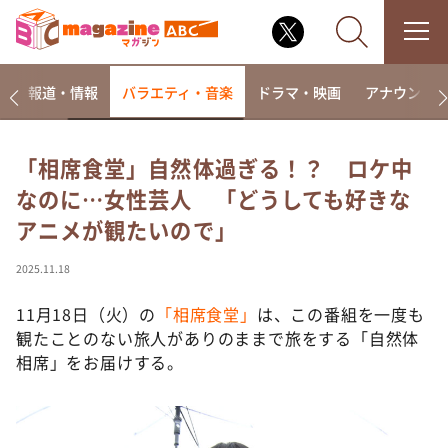
ー
報道・情報
バラエティ・音楽
ドラマ・映画
アナウンサ
「相席食堂」自然体過ぎる！？ ロケ中
なのに…女性芸人 「どうしても好きな
なるみ・岡村の過ぎるTV
アニメが観たいので」
相席食堂
これ余談なんですけど・・・
2025.11.18
～人生密着トークバラエティ！～ やすとものいたっ
て真剣です
11月18日（火）の
「相席食堂」
は、この番組を一度も
観たことのない旅人がありのままで旅をする「自然体
探偵！ナイトスクープ
相席」をお届けする。
news おかえり
河合＆A.B.C-Z塚田×福井アナ「なんでやねん！？」
（news おかえり）