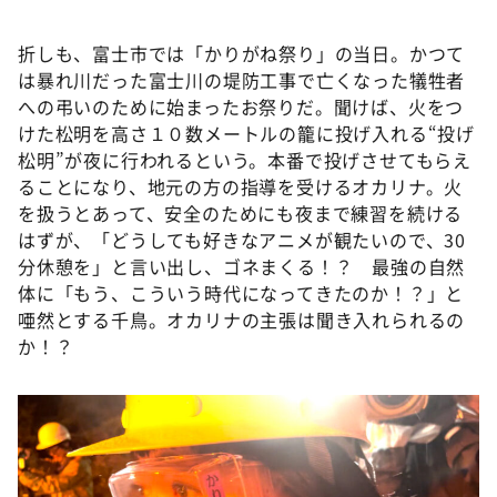
折しも、富士市では「かりがね祭り」の当日。かつて
は暴れ川だった富士川の堤防工事で亡くなった犠牲者
への弔いのために始まったお祭りだ。聞けば、火をつ
けた松明を高さ１０数メートルの籠に投げ入れる“投げ
松明”が夜に行われるという。本番で投げさせてもらえ
ることになり、地元の方の指導を受けるオカリナ。火
を扱うとあって、安全のためにも夜まで練習を続ける
はずが、「どうしても好きなアニメが観たいので、30
分休憩を」と言い出し、ゴネまくる！？ 最強の自然
体に「もう、こういう時代になってきたのか！？」と
唖然とする千鳥。オカリナの主張は聞き入れられるの
か！？