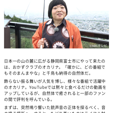
DAIGOも台所 ～きょうの献立 何にする？～
本日はダイアンなり！シーズン２
朝だ！生です旅サラダ
教えて！ニュースライブ 正義のミカタ
ＬＩＦＥ～夢のカタチ～
新婚さんいらっしゃい！
©ABCテレビ
ポツンと一軒家
日本一の山の麓に広がる静岡県富士市にやって来たの
ザキ山小屋本館
は、おかずクラブのオカリナ。「確かに、どの番組で
ぺこぱのまるスポ
もそのまんまやな」と千鳥も納得の自然体だ。
飾らない振る舞いが人気を博し、様々な番組で活躍中
アナ回覧板
のオカリナ。YouTubeでは黙々と食べるだけの動画を
アップしているが、自然体で癒されると一部のファン
の間で評判を呼んでいる。
まずは、突然鳴り響いた銃声音の正体を探るべく、音