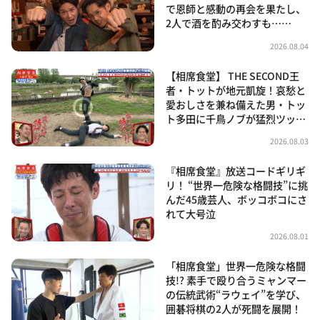
で恩師と感動の再会を果たし、
2人で酒を酌み交わすも……
2026.08.04
【相席食堂】 THE SECOND王
者・トットが地元凱旋！哀愁と
愛おしさを兼ね備えた男・トッ
ト多田に千鳥ノブが猛烈ツッ…
2026.08.03
『相席食堂』放送コードギリギ
リ！ “世界一危険な格闘技”に挑
んだ45歳芸人、ボッコボコにさ
れて大号泣
2026.08.01
「相席食堂」世界一危険な格闘
技!? 素手で殴り合うミャンマー
の伝統武術“ラウェイ”を学び、
囲碁将棋の2人が死闘を展開！