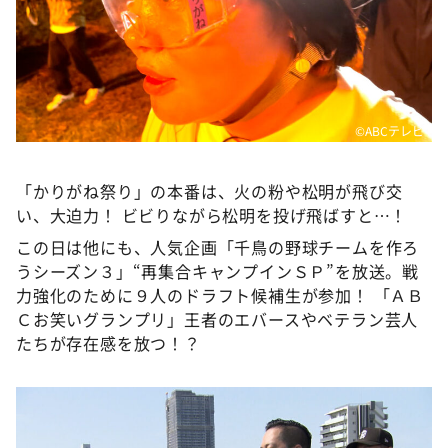
©ABCテレビ
「かりがね祭り」の本番は、火の粉や松明が飛び交
い、大迫力！ ビビりながら松明を投げ飛ばすと…！
この日は他にも、人気企画「千鳥の野球チームを作ろ
うシーズン３」“再集合キャンプインＳＰ”を放送。戦
力強化のために９人のドラフト候補生が参加！ 「ＡＢ
Ｃお笑いグランプリ」王者のエバースやベテラン芸人
たちが存在感を放つ！？