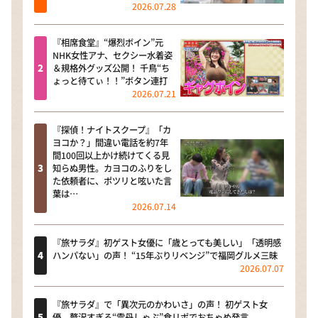
2026.07.28
『相席食堂』“爆烈ボイン”元
NHK女性アナ、セクシー水着姿
＆規格外グッズ公開！ 千鳥“ち
ょっと待てぃ！！”ボタン連打
2026.07.21
『探偵！ナイトスクープ』「カ
ヨコか？」間違い電話を約7年
間100回以上かけ続けてくる見
知らぬ男性。カヨコのふりをし
た依頼者に、ポツリと呟いた言
葉は…
2026.07.14
『旅サラダ』初ゲスト女優に「歳とっても美しい」「透明感
ハンパない」の声！ “15年ぶりリベンジ”で福岡グルメ三昧
2026.07.07
『旅サラダ』で「異次元のかわいさ」の声！ 初ゲスト女
優、贅沢すぎる“雲丹しゃぶ”食リポでおちゃめ発言