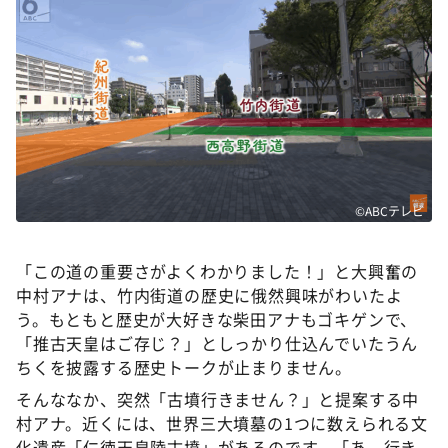
©ABCテレビ
「この道の重要さがよくわかりました！」と大興奮の
中村アナは、竹内街道の歴史に俄然興味がわいたよ
う。もともと歴史が大好きな柴田アナもゴキゲンで、
「推古天皇はご存じ？」としっかり仕込んでいたうん
ちくを披露する歴史トークが止まりません。
そんななか、突然「古墳行きません？」と提案する中
村アナ。近くには、世界三大墳墓の1つに数えられる文
化遺産「仁徳天皇陵古墳」があるのです。「あ、行き