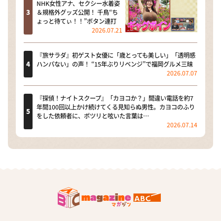
NHK女性アナ、セクシー水着姿
＆規格外グッズ公開！ 千鳥“ち
ょっと待てぃ！！”ボタン連打
2026.07.21
『旅サラダ』初ゲスト女優に「歳とっても美しい」「透明感
ハンパない」の声！ “15年ぶりリベンジ”で福岡グルメ三昧
2026.07.07
『探偵！ナイトスクープ』「カヨコか？」間違い電話を約7
年間100回以上かけ続けてくる見知らぬ男性。カヨコのふり
をした依頼者に、ポツリと呟いた言葉は…
2026.07.14