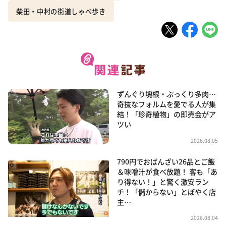
柴田・中村の街道しゃべ歩き
ずんぐり塊根・ぷっくり多肉…
奇抜なフォルムを愛でる人が集
結！「珍奇植物」の即売会がア
ツい
2026.08.05
790円でおばんざい26品とご飯
＆味噌汁が食べ放題！ 客も「あ
り得ない！」と驚く激安ラン
チ！「儲からない」とぼやく店
主…
2026.08.04