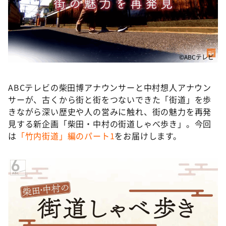
DAIGOも台所 ～きょうの献立 何にする？～
本日はダイアンなり！シーズン２
朝だ！生です旅サラダ
教えて！ニュースライブ 正義のミカタ
©ABCテレビ
ＬＩＦＥ～夢のカタチ～
ABCテレビの柴田博アナウンサーと中村想人アナウン
新婚さんいらっしゃい！
サーが、古くから街と街をつないできた「街道」を歩
ポツンと一軒家
きながら深い歴史や人の営みに触れ、街の魅力を再発
見する新企画「柴田・中村の街道しゃべ歩き」。今回
ザキ山小屋本館
は
「竹内街道」編のパート1
をお届けします。
ぺこぱのまるスポ
アナ回覧板