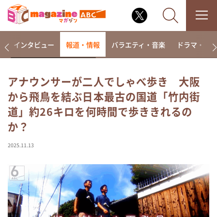
着
インタビュー
報道・情報
バラエティ・音楽
ドラマ・映
アナウンサーが二人でしゃべ歩き 大阪
から飛鳥を結ぶ日本最古の国道「竹内街
なるみ・岡村の過ぎるTV
道」約26キロを何時間で歩ききれるの
相席食堂
か？
これ余談なんですけど・・・
～人生密着トークバラエティ！～ やすとものいたっ
2025.11.13
て真剣です
探偵！ナイトスクープ
news おかえり
河合＆A.B.C-Z塚田×福井アナ「なんでやねん！？」
（news おかえり）