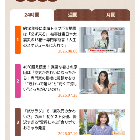
24時間
週間
月間
約10年後に南海トラフ巨大地震
は「必ず来る」 被害は東日本大
震災の15倍…専門家断言「人生
のスケジュールに入れて」
2026.08.06
40℃超え続出！ 異常な暑さの原
因は「空気がきれいになったか
ら」専門家の指摘に眞鍋かをり
「“きれいで暑い”と“汚くて涼し
い”どっちがいいの!?」
2026.07.28
『旅サラダ』で「異次元のかわ
いさ」の声！ 初ゲスト女優、贅
沢すぎる“雲丹しゃぶ”食リポで
おちゃめ発言
2026.07.10