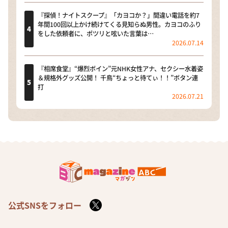
『探偵！ナイトスクープ』「カヨコか？」間違い電話を約7
年間100回以上かけ続けてくる見知らぬ男性。カヨコのふり
をした依頼者に、ポツリと呟いた言葉は…
2026.07.14
『相席食堂』“爆烈ボイン”元NHK女性アナ、セクシー水着姿
＆規格外グッズ公開！ 千鳥“ちょっと待てぃ！！”ボタン連
打
2026.07.21
公式SNSをフォロー