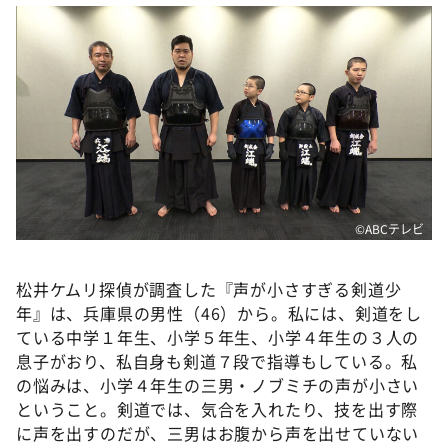
DAIGOも台所 ～きょうの献立 何にする？～
本日はダイアンなり！シーズン２
朝だ！生です旅サラダ
教えて！ニュースライブ 正義のミカタ
ＬＩＦＥ～夢のカタチ～
新婚さんいらっしゃい！
ポツンと一軒家
©️ABCテレビ
ザキ山小屋本館
ぺこぱのまるスポ
松井ケムリ探偵が調査した『声が小さすぎる剣道少
年』は、兵庫県の男性（46）から。私には、剣道をし
アナ回覧板
ている中学１年生、小学５年生、小学４年生の３人の
息子がおり、私自身も剣道７段で指導もしている。私
の悩みは、小学４年生の三男・ノブミチの声が小さい
ということ。剣道では、気合を入れたり、技を出す際
に声を出すのだが、三男はお腹から声を出せていない