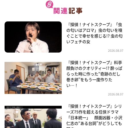
『探偵！ナイトスクープ』「虫
の匂いはアロマ」虫の匂いを嗅
ぐことで幸せを感じる!? 虫の匂
いフェチの女
2026.08.07
『探偵！ナイトスクープ』料亭
顔負けのクオリティー!? 酔っぱ
らった時に作った“奇跡のだし
巻き卵”をもう一度作りた
い…！
2026.08.07
『探偵！ナイトスクープ』シリ
ーズ75作を超える任侠ドラマ
「日本統一」 顔面凶器・小沢
仁志の“ある台詞”がどうしても