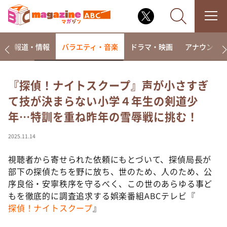
ー
報道・情報
バラエティ・音楽
ドラマ・映画
アナウンサ
『探偵！ナイトスクープ』声が小さすぎ
て技が決まらない小学４年生の剣道少
なるみ・岡村の過ぎるTV
年…特訓を重ね昨年の雪辱戦に挑む！
相席食堂
これ余談なんですけど・・・
2025.11.14
～人生密着トークバラエティ！～ やすとものいたっ
て真剣です
視聴者から寄せられた依頼にもとづいて、探偵局長が
部下の探偵たちを野に放ち、世のため、人のため、公
探偵！ナイトスクープ
序良俗・安寧秩序を守るべく、この世のあらゆる事ど
news おかえり
もを徹底的に調査追求する娯楽番組ABCテレビ『
河合＆A.B.C-Z塚田×福井アナ「なんでやねん！？」
探偵！ナイトスクープ
』
（news おかえり）