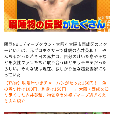
DAIGOも台所 ～きょうの献立 何にする？～
本日はダイアンなり！シーズン２
朝だ！生です旅サラダ
教えて！ニュースライブ 正義のミカタ
ＬＩＦＥ～夢のカタチ～
関西No.1ディープタウン・大阪府大阪市西成区のスタ
新婚さんいらっしゃい！
ーといえば、元プロボクサーで俳優の赤井英和！ や
ポツンと一軒家
んちゃだった若き日の赤井は、自分の吐いた息や汗な
どを女性ファンたちが取り合うほどモッテモテだった
ザキ山小屋本館
らしい。そんな彼は現在、寂しがり屋な超愛妻家にな
ぺこぱのまるスポ
っていた！
アナ回覧板
【TVer】味噌汁つきチャーハンがたった150円！ 魚
の煮つけは100円、刺身は150円……。大阪・西成を知
り尽くした赤井英和、物価高度外視ディープ過ぎるえ
え店を紹介