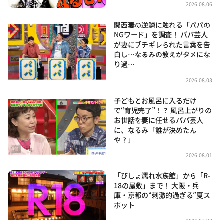
2026.08.06
関西妻の逆鱗に触れる「パパの
NGワード」を調査！ パパ芸人
が妻にブチギレられた言葉を告
白し…なるみの教えがタメにな
り過…
2026.08.03
子どもとお風呂に入るだけ
で“育児完了”！？ 風呂上がりの
お世話を妻に任せるパパ芸人
に、なるみ「誰が決めたん
や？」
2026.08.01
「びしょ濡れ水族館」から「R-
18の屋敷」まで！ 大阪・兵
庫・京都の“刺激的過ぎる”夏ス
ポット