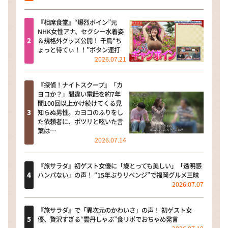
『相席食堂』“爆烈ボイン”元
NHK女性アナ、セクシー水着姿
＆規格外グッズ公開！ 千鳥“ち
ょっと待てぃ！！”ボタン連打
2026.07.21
『探偵！ナイトスクープ』「カ
ヨコか？」間違い電話を約7年
間100回以上かけ続けてくる見
知らぬ男性。カヨコのふりをし
た依頼者に、ポツリと呟いた言
葉は…
2026.07.14
『旅サラダ』初ゲスト女優に「歳とっても美しい」「透明感
ハンパない」の声！ “15年ぶりリベンジ”で福岡グルメ三昧
2026.07.07
『旅サラダ』で「異次元のかわいさ」の声！ 初ゲスト女
優、贅沢すぎる“雲丹しゃぶ”食リポでおちゃめ発言