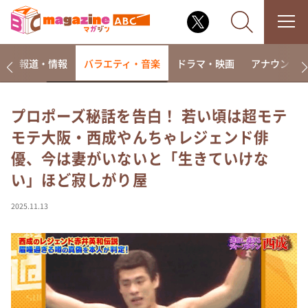
ー
報道・情報
バラエティ・音楽
ドラマ・映画
アナウンサ
プロポーズ秘話を告白！ 若い頃は超モテ
モテ大阪・西成やんちゃレジェンド俳
なるみ・岡村の過ぎるTV
優、今は妻がいないと「生きていけな
相席食堂
い」ほど寂しがり屋
これ余談なんですけど・・・
～人生密着トークバラエティ！～ やすとものいたっ
2025.11.13
て真剣です
探偵！ナイトスクープ
news おかえり
河合＆A.B.C-Z塚田×福井アナ「なんでやねん！？」
（news おかえり）