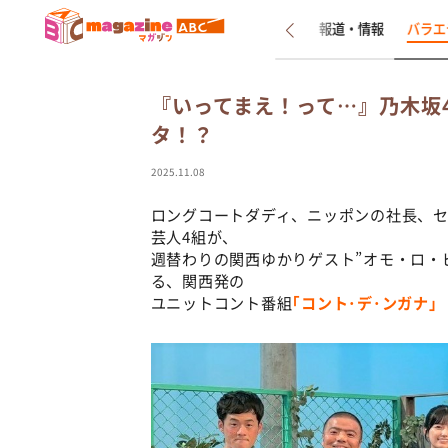
新着
インタビュー
報道・情報
バラエ
『いってまえ！って…』乃木坂
タ！？
2025.11.08
ロングコートダディ、ニッポンの社長、
芸人4組が、
週替わりの関西ゆかりゲスト”オモ・ロ・
る、関西発の
ユニットコント番組
｢コント･デ･ンガナ｣