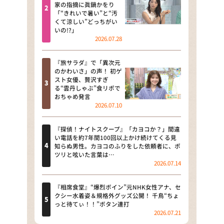
河合＆A.B.C-Z塚田×福井アナ
家の指摘に眞鍋かをり
「“きれいで暑い”と“汚
「なんでやねん！？」（news お
くて涼しい”どっちがい
かえり）
いの!?」
2026.07.28
DAIGOも台所 ～きょうの献立 何
にする？～
『旅サラダ』で「異次元
のかわいさ」の声！ 初ゲ
本日はダイアンなり！シーズン２
スト女優、贅沢すぎ
る“雲丹しゃぶ”食リポで
朝だ！生です旅サラダ
おちゃめ発言
2026.07.10
教えて！ニュースライブ 正義の
ミカタ
『探偵！ナイトスクープ』「カヨコか？」間違
い電話を約7年間100回以上かけ続けてくる見
ＬＩＦＥ～夢のカタチ～
知らぬ男性。カヨコのふりをした依頼者に、ポ
ツリと呟いた言葉は…
2026.07.14
新婚さんいらっしゃい！
ポツンと一軒家
『相席食堂』“爆烈ボイン”元NHK女性アナ、セ
クシー水着姿＆規格外グッズ公開！ 千鳥“ちょ
っと待てぃ！！”ボタン連打
ザキ山小屋本館
2026.07.21