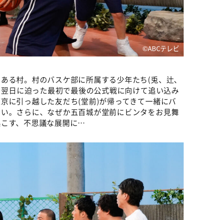
©️ABCテレビ
ある村。村のバスケ部に所属する少年たち(兎、辻、
が、翌日に迫った最初で最後の公式戦に向けて追い込み
京に引っ越した友だち(堂前)が帰ってきて一緒にバ
しい。さらに、なぜか五百城が堂前にビンタをお見舞
起こす、不思議な展開に…