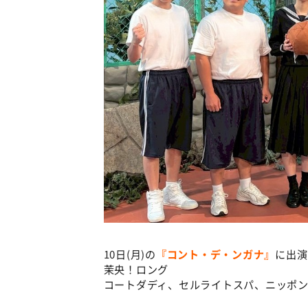
10日(月)の
『コント・デ・ンガナ』
に出演
茉央！ロング
コートダディ、セルライトスパ、ニッポ