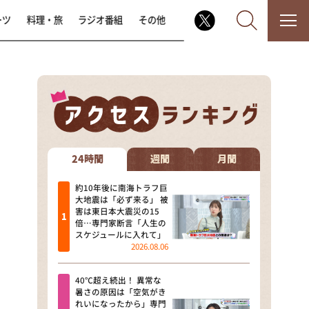
ーツ
料理・旅
ラジオ番組
その他
なるみ・岡村の過ぎるTV
相席食堂
24時間
週間
月間
これ余談なんですけど・・・
約10年後に南海トラフ巨
大地震は「必ず来る」 被
害は東日本大震災の15
～人生密着トークバラエティ！
倍…専門家断言「人生の
～ やすとものいたって真剣です
スケジュールに入れて」
2026.08.06
探偵！ナイトスクープ
40℃超え続出！ 異常な
news おかえり
暑さの原因は「空気がき
れいになったから」専門