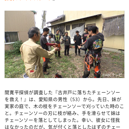
DAIGOも台所 ～きょうの献立 何にする？～
本日はダイアンなり！シーズン２
朝だ！生です旅サラダ
教えて！ニュースライブ 正義のミカタ
ＬＩＦＥ～夢のカタチ～
新婚さんいらっしゃい！
ポツンと一軒家
ザキ山小屋本館
©️ABCテレビ
ぺこぱのまるスポ
間寛平探偵が調査した『古井戸に落ちたチェーンソー
アナ回覧板
を救え！』は、愛知県の男性（53）から。先日、妹が
実家の庭で、木の枝をチェーンソーで刈っていた時のこ
と。チェーンソーの刃に枝が絡み、手を滑らせて妹は
チェーンソーを落としてしまった。幸い、彼女に怪我
はなかったのだが、気が付くと落としたはずのチェー