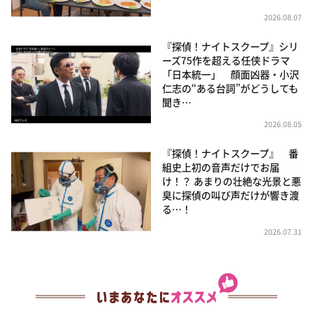
2026.08.07
『探偵！ナイトスクープ』シリ
ーズ75作を超える任侠ドラマ
「日本統一」 顔面凶器・小沢
仁志の“ある台詞”がどうしても
聞き…
2026.08.05
『探偵！ナイトスクープ』 番
組史上初の音声だけでお届
け！？ あまりの壮絶な光景と悪
臭に探偵の叫び声だけが響き渡
る…！
2026.07.31