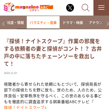
ー
報道・情報
バラエティ・音楽
ドラマ・映画
アナウンサ
『探偵！ナイトスクープ』作業の邪魔を
する依頼者の妻と探偵がコント！？ 古井
なるみ・岡村の過ぎるTV
戸の中に落ちたチェーンソーを救出し
相席食堂
て！
これ余談なんですけど・・・
～人生密着トークバラエティ！～ やすとものいたっ
2025.11.07
て真剣です
視聴者から寄せられた依頼にもとづいて、探偵局長が
探偵！ナイトスクープ
部下の探偵たちを野に放ち、世のため、人のため、公
news おかえり
序良俗・安寧秩序を守るべく、この世のあらゆる事ど
河合＆A.B.C-Z塚田×福井アナ「なんでやねん！？」
もを徹底的に調査追求する娯楽番組ABCテレビ『
（news おかえり）
探偵！ナイトスクープ
』