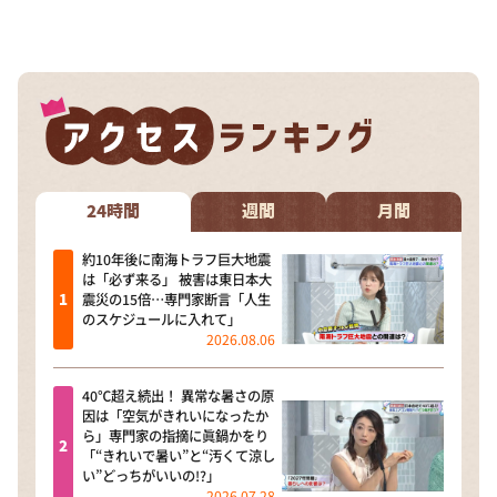
24時間
週間
月間
約10年後に南海トラフ巨大地震
は「必ず来る」 被害は東日本大
震災の15倍…専門家断言「人生
のスケジュールに入れて」
2026.08.06
40℃超え続出！ 異常な暑さの原
因は「空気がきれいになったか
ら」専門家の指摘に眞鍋かをり
「“きれいで暑い”と“汚くて涼し
い”どっちがいいの!?」
2026.07.28