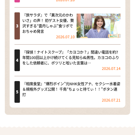
『旅サラダ』で「異次元のかわ
いさ」の声！ 初ゲスト女優、贅
沢すぎる“雲丹しゃぶ”食リポで
おちゃめ発言
2026.07.10
『探偵！ナイトスクープ』「カヨコか？」間違い電話を約7
年間100回以上かけ続けてくる見知らぬ男性。カヨコのふり
をした依頼者に、ポツリと呟いた言葉は…
2026.07.14
『相席食堂』“爆烈ボイン”元NHK女性アナ、セクシー水着姿
＆規格外グッズ公開！ 千鳥“ちょっと待てぃ！！”ボタン連
打
2026.07.21