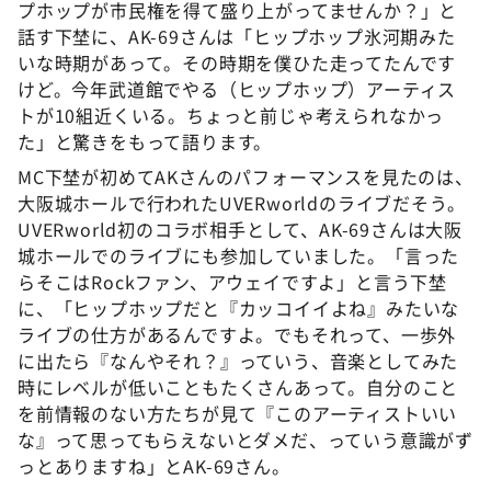
プホップが市民権を得て盛り上がってませんか？」と
話す下埜に、AK-69さんは「ヒップホップ氷河期みた
いな時期があって。その時期を僕ひた走ってたんです
けど。今年武道館でやる（ヒップホップ）アーティス
トが10組近くいる。ちょっと前じゃ考えられなかっ
た」と驚きをもって語ります。
MC下埜が初めてAKさんのパフォーマンスを見たのは、
大阪城ホールで行われたUVERworldのライブだそう。
UVERworld初のコラボ相手として、AK-69さんは大阪
城ホールでのライブにも参加していました。「言った
らそこはRockファン、アウェイですよ」と言う下埜
に、「ヒップホップだと『カッコイイよね』みたいな
ライブの仕方があるんですよ。でもそれって、一歩外
に出たら『なんやそれ？』っていう、音楽としてみた
時にレベルが低いこともたくさんあって。自分のこと
を前情報のない方たちが見て『このアーティストいい
な』って思ってもらえないとダメだ、っていう意識がず
っとありますね」とAK-69さん。