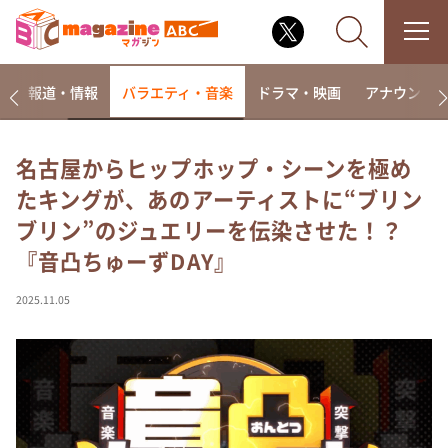
ー
報道・情報
バラエティ・音楽
ドラマ・映画
アナウンサ
名古屋からヒップホップ・シーンを極め
たキングが、あのアーティストに“ブリン
なるみ・岡村の過ぎるTV
ブリン”のジュエリーを伝染させた！？
相席食堂
『音凸ちゅーずDAY』
これ余談なんですけど・・・
～人生密着トークバラエティ！～ やすとものいたっ
2025.11.05
て真剣です
探偵！ナイトスクープ
news おかえり
河合＆A.B.C-Z塚田×福井アナ「なんでやねん！？」
（news おかえり）