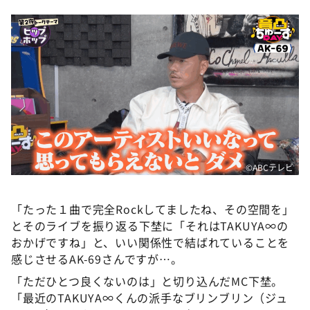
©ABCテレビ
「たった１曲で完全Rockしてましたね、その空間を」
とそのライブを振り返る下埜に「それはTAKUYA∞の
おかげですね」と、いい関係性で結ばれていることを
感じさせるAK-69さんですが…。
「ただひとつ良くないのは」と切り込んだMC下埜。
「最近のTAKUYA∞くんの派手なブリンブリン（ジュ