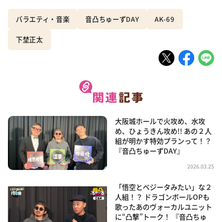
バラエティ・音楽
音凸ちゅーずDAY
AK-69
下埜正太
大阪城ホールで火攻め、水攻
め、ひょうきん攻め!! あの２人
組が明かす特効プランって！？
『音凸ちゅーずDAY』
2026.03.25
「悟空とベジータみたい」な２
人組！？ ドラゴンボールOPも
歌ったあのヴォーカルユニット
に“凸撃”トーク！ 『音凸ちゅ