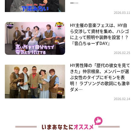
ー…
2026.03.11
HY主催の音楽フェスは、HY自
ら交渉して資材を集め、ハシゴ
に上って照明や装飾を設営！？
『音凸ちゅーずDAY』
2026.02.25
HY男性陣の「歴代の彼女を見て
きた」仲宗根泉、メンバーが選
ぶ女性のタイプにギモンを表
明！ ラブソングの歌詞にも激辛
ダメ…
2026.02.14