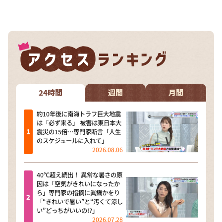
24時間
週間
月間
約10年後に南海トラフ巨大地震
は「必ず来る」 被害は東日本大
震災の15倍…専門家断言「人生
のスケジュールに入れて」
2026.08.06
40℃超え続出！ 異常な暑さの原
因は「空気がきれいになったか
ら」専門家の指摘に眞鍋かをり
「“きれいで暑い”と“汚くて涼し
い”どっちがいいの!?」
2026.07.28