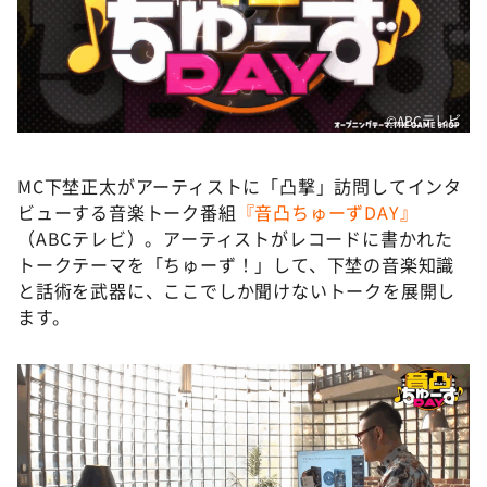
DAIGOも台所 ～きょうの献立 何にする？～
本日はダイアンなり！シーズン２
朝だ！生です旅サラダ
教えて！ニュースライブ 正義のミカタ
©ABCテレビ
ＬＩＦＥ～夢のカタチ～
MC下埜正太がアーティストに「凸撃」訪問してインタ
新婚さんいらっしゃい！
ビューする音楽トーク番組
『音凸ちゅーずDAY』
ポツンと一軒家
（ABCテレビ）。アーティストがレコードに書かれた
トークテーマを「ちゅーず！」して、下埜の音楽知識
ザキ山小屋本館
と話術を武器に、ここでしか聞けないトークを展開し
ぺこぱのまるスポ
ます。
アナ回覧板