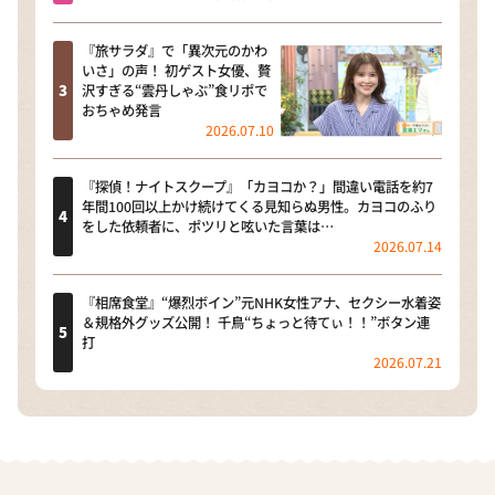
『旅サラダ』で「異次元のかわ
いさ」の声！ 初ゲスト女優、贅
沢すぎる“雲丹しゃぶ”食リポで
おちゃめ発言
2026.07.10
『探偵！ナイトスクープ』「カヨコか？」間違い電話を約7
年間100回以上かけ続けてくる見知らぬ男性。カヨコのふり
をした依頼者に、ポツリと呟いた言葉は…
2026.07.14
『相席食堂』“爆烈ボイン”元NHK女性アナ、セクシー水着姿
＆規格外グッズ公開！ 千鳥“ちょっと待てぃ！！”ボタン連
打
2026.07.21