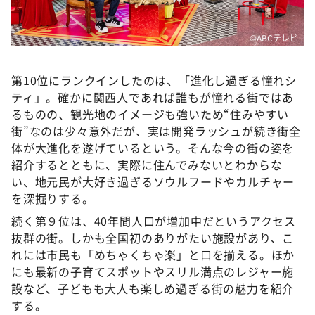
©ABCテレビ
第10位にランクインしたのは、「進化し過ぎる憧れシ
ティ」。確かに関西人であれば誰もが憧れる街ではあ
るものの、観光地のイメージも強いため“住みやすい
街”なのは少々意外だが、実は開発ラッシュが続き街全
体が大進化を遂げているという。そんな今の街の姿を
紹介するとともに、実際に住んでみないとわからな
い、地元民が大好き過ぎるソウルフードやカルチャー
を深掘りする。
続く第９位は、40年間人口が増加中だというアクセス
抜群の街。しかも全国初のありがたい施設があり、こ
れには市民も「めちゃくちゃ楽」と口を揃える。ほか
にも最新の子育てスポットやスリル満点のレジャー施
設など、子どもも大人も楽しめ過ぎる街の魅力を紹介
する。