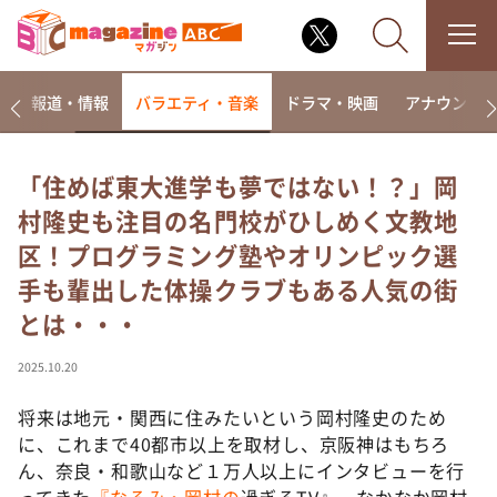
ー
報道・情報
バラエティ・音楽
ドラマ・映画
アナウンサ
「住めば東大進学も夢ではない！？」岡
村隆史も注目の名門校がひしめく文教地
なるみ・岡村の過ぎるTV
区！プログラミング塾やオリンピック選
相席食堂
手も輩出した体操クラブもある人気の街
これ余談なんですけど・・・
とは・・・
～人生密着トークバラエティ！～ やすとものいたっ
て真剣です
2025.10.20
探偵！ナイトスクープ
将来は地元・関西に住みたいという岡村隆史のため
news おかえり
に、これまで40都市以上を取材し、京阪神はもちろ
河合＆A.B.C-Z塚田×福井アナ「なんでやねん！？」
（news おかえり）
ん、奈良・和歌山など１万人以上にインタビューを行
ってきた
『
なるみ・岡村の
過ぎるTV』。なかなか岡村