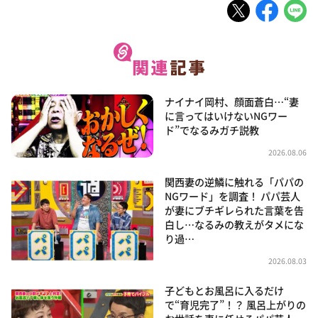
ナイナイ岡村、顔面蒼白…“妻
に言ってはいけないNGワー
ド”でなるみガチ説教
2026.08.06
関西妻の逆鱗に触れる「パパの
NGワード」を調査！ パパ芸人
が妻にブチギレられた言葉を告
白し…なるみの教えがタメにな
り過…
2026.08.03
子どもとお風呂に入るだけ
で“育児完了”！？ 風呂上がりの