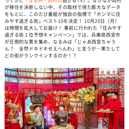
DAIGOも台所 ～きょうの献立 何にする？～
が移住を決断しない中、その取材で得た膨大なデータ
本日はダイアンなり！シーズン２
をもとに、このたび番組が独自の指標で「ホンマに住
みやす過ぎる街」ベスト10を決定！ 10月20日（月）
朝だ！生です旅サラダ
は時間を拡大してお届け！ 事前に行われた「住みやす
教えて！ニュースライブ 正義のミカタ
過ぎる街１位予想キャンペーン」では、兵庫県西宮市
が圧倒的な票を集め、なるみは「じゃあ西宮ちゃう
ＬＩＦＥ～夢のカタチ～
ん？ 全然ドキドキせえへんわ」と言うが…果たして
新婚さんいらっしゃい！
どの街がランクインするのか！？
ポツンと一軒家
ザキ山小屋本館
ぺこぱのまるスポ
アナ回覧板