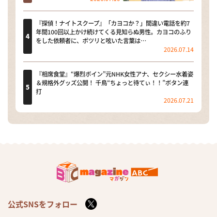
『探偵！ナイトスクープ』「カヨコか？」間違い電話を約7
年間100回以上かけ続けてくる見知らぬ男性。カヨコのふり
をした依頼者に、ポツリと呟いた言葉は…
2026.07.14
『相席食堂』“爆烈ボイン”元NHK女性アナ、セクシー水着姿
＆規格外グッズ公開！ 千鳥“ちょっと待てぃ！！”ボタン連
打
2026.07.21
公式SNSをフォロー