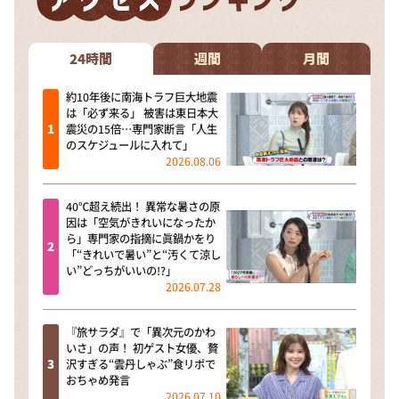
24時間
週間
月間
約10年後に南海トラフ巨大地震
は「必ず来る」 被害は東日本大
震災の15倍…専門家断言「人生
のスケジュールに入れて」
2026.08.06
40℃超え続出！ 異常な暑さの原
因は「空気がきれいになったか
ら」専門家の指摘に眞鍋かをり
「“きれいで暑い”と“汚くて涼し
い”どっちがいいの!?」
2026.07.28
『旅サラダ』で「異次元のかわ
いさ」の声！ 初ゲスト女優、贅
沢すぎる“雲丹しゃぶ”食リポで
おちゃめ発言
2026.07.10