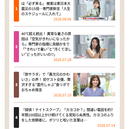
は「必ず来る」 被害は東日本大
震災の15倍…専門家断言「人生
のスケジュールに入れて」
2026.08.06
40℃超え続出！ 異常な暑さの原
因は「空気がきれいになったか
ら」専門家の指摘に眞鍋かをり
「“きれいで暑い”と“汚くて涼し
い”どっちがいいの!?」
2026.07.28
『旅サラダ』で「異次元のかわ
いさ」の声！ 初ゲスト女優、贅
沢すぎる“雲丹しゃぶ”食リポで
おちゃめ発言
2026.07.10
『探偵！ナイトスクープ』「カヨコか？」間違い電話を約7
年間100回以上かけ続けてくる見知らぬ男性。カヨコのふり
をした依頼者に、ポツリと呟いた言葉は…
2026.07.14