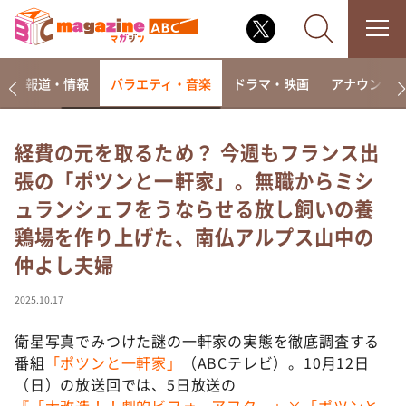
ー
報道・情報
バラエティ・音楽
ドラマ・映画
アナウンサ
経費の元を取るため？ 今週もフランス出
張の「ポツンと一軒家」。無職からミシ
なるみ・岡村の過ぎるTV
ュランシェフをうならせる放し飼いの養
相席食堂
鶏場を作り上げた、南仏アルプス山中の
これ余談なんですけど・・・
仲よし夫婦
～人生密着トークバラエティ！～ やすとものいたっ
て真剣です
2025.10.17
探偵！ナイトスクープ
衛星写真でみつけた謎の一軒家の実態を徹底調査する
news おかえり
番組
「ポツンと一軒家」
（ABCテレビ）。10月12日
河合＆A.B.C-Z塚田×福井アナ「なんでやねん！？」
（news おかえり）
（日）の放送回では、5日放送の
『「大改造！！劇的ビフォーアフター」×「ポツンと