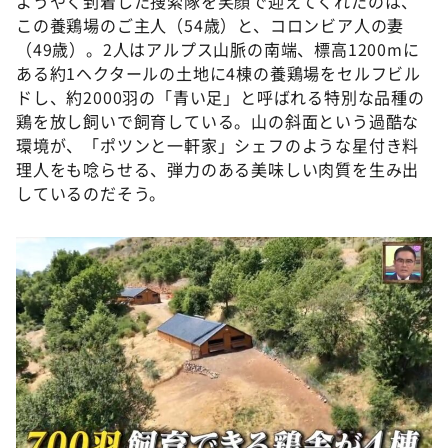
ようやく到着した捜索隊を笑顔で迎えてくれたのは、
この養鶏場のご主人（54歳）と、コロンビア人の妻
（49歳）。2人はアルプス山脈の南端、標高1200mに
ある約1ヘクタールの土地に4棟の養鶏場をセルフビル
ドし、約2000羽の「青い足」と呼ばれる特別な品種の
鶏を放し飼いで飼育している。山の斜面という過酷な
環境が、「ポツンと一軒家」シェフのような星付き料
理人をも唸らせる、弾力のある美味しい肉質を生み出
しているのだそう。