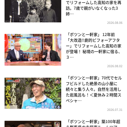
でリフォームした高知の家を再
訪。7歳で親がいなくなった3
姉…
2026.08.06
「ポツンと一軒家」 12年前
「大改造!!劇的ビフォーアフタ
ー」でリフォームした高知の家
が登場！ 秘境の一軒家に宿る、
３…
2026.08.02
「ポツンと一軒家」70代でセル
フビルドした絶景の山小屋に
続々と集う人々。自然を活用し
た岩風呂も！＜夏休み２時間ス
ペシャ…
2026.07.31
「ポツンと一軒家」築100年超
え群馬県の古民家ルームツアー