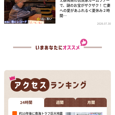
で、謎のお宝がザクザク！ 亡妻
への愛があふれる＜夏休み２時
間…
2026.07.30
24時間
週間
月間
約10年後に南海トラフ巨大地震