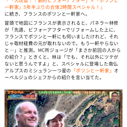
DAIGOも台所 ～きょうの献立 何にする？～
一軒家」5年半ぶりの合体2時間スペシャル！』
本日はダイアンなり！シーズン２
に続き、フランスのポツンと一軒家へ。
朝だ！生です旅サラダ
冒頭で地図にフランスが表示されると、パネラー林修
が「先週、ビフォーアフターでリフォームした上に、
教えて！ニュースライブ 正義のミカタ
フランスでポツンと一軒にも伺いましたけれど、それ
ＬＩＦＥ～夢のカタチ～
じゃ取材経費の元が取れないので。もう一軒やらない
と…」と推測。MC所ジョージが「まさか前回の人から
新婚さんいらっしゃい！
の紹介？」ときくと、林は「でも、それ以外にツテが
ポツンと一軒家
ないと思うんですよ」と、スペシャルに登場した南仏
アルプスのミシュラン一つ星の
「ポツンと一軒家」
オ
ザキ山小屋本館
ーベルジュのシェフからの紹介を言い当てた。
ぺこぱのまるスポ
アナ回覧板