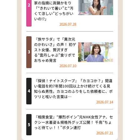
河合＆A.B.C-Z塚田×福井アナ
家の指摘に眞鍋かをり
「“きれいで暑い”と“汚
「なんでやねん！？」（news お
くて涼しい”どっちがい
かえり）
いの!?」
2026.07.28
DAIGOも台所 ～きょうの献立 何
にする？～
『旅サラダ』で「異次元
のかわいさ」の声！ 初ゲ
本日はダイアンなり！シーズン２
スト女優、贅沢すぎ
る“雲丹しゃぶ”食リポで
朝だ！生です旅サラダ
おちゃめ発言
2026.07.10
教えて！ニュースライブ 正義の
ミカタ
『探偵！ナイトスクープ』「カヨコか？」間違
い電話を約7年間100回以上かけ続けてくる見
ＬＩＦＥ～夢のカタチ～
知らぬ男性。カヨコのふりをした依頼者に、ポ
ツリと呟いた言葉は…
2026.07.14
新婚さんいらっしゃい！
ポツンと一軒家
『相席食堂』“爆烈ボイン”元NHK女性アナ、セ
クシー水着姿＆規格外グッズ公開！ 千鳥“ちょ
っと待てぃ！！”ボタン連打
ザキ山小屋本館
2026.07.21