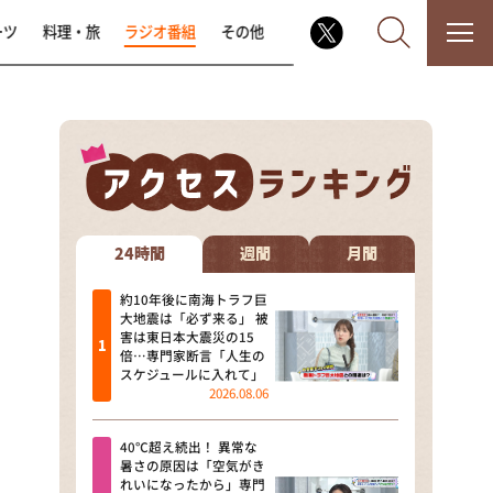
ーツ
料理・旅
ラジオ番組
その他
なるみ・岡村の過ぎるTV
相席食堂
24時間
週間
月間
これ余談なんですけど・・・
約10年後に南海トラフ巨
大地震は「必ず来る」 被
害は東日本大震災の15
～人生密着トークバラエティ！
倍…専門家断言「人生の
～ やすとものいたって真剣です
スケジュールに入れて」
2026.08.06
探偵！ナイトスクープ
40℃超え続出！ 異常な
news おかえり
暑さの原因は「空気がき
れいになったから」専門