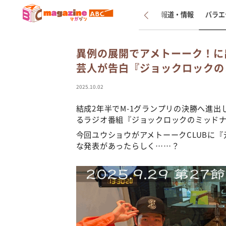
新着
インタビュー
報道・情報
バラエ
異例の展開でアメトーーク！に
芸人が告白『ジョックロックの
2025.10.02
結成2年半でM-1グランプリの決勝へ進
るラジオ番組『ジョックロックのミッド
今回ユウショウがアメトーークCLUBに
な発表があったらしく……？