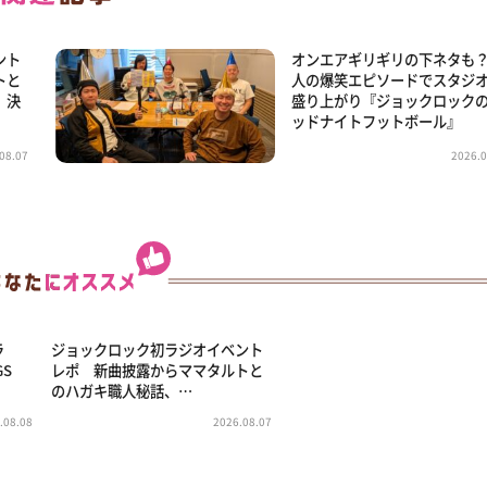
ント
オンエアギリギリの下ネタも
トと
人の爆笑エピソードでスタジ
」決
盛り上がり『ジョックロック
ッドナイトフットボール』
08.07
2026.0
ラ
ジョックロック初ラジオイベント
GS
レポ 新曲披露からママタルトと
のハガキ職人秘話、…
.08.08
2026.08.07