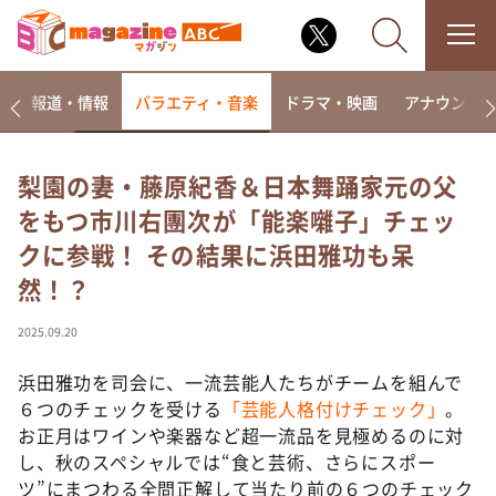
ー
報道・情報
バラエティ・音楽
ドラマ・映画
アナウンサ
梨園の妻・藤原紀香＆日本舞踊家元の父
をもつ市川右團次が「能楽囃子」チェッ
なるみ・岡村の過ぎるTV
クに参戦！ その結果に浜田雅功も呆
相席食堂
然！？
これ余談なんですけど・・・
～人生密着トークバラエティ！～ やすとものいたっ
2025.09.20
て真剣です
浜田雅功を司会に、一流芸能人たちがチームを組んで
探偵！ナイトスクープ
６つのチェックを受ける
「芸能人格付けチェック」
。
news おかえり
お正月はワインや楽器など超一流品を見極めるのに対
河合＆A.B.C-Z塚田×福井アナ「なんでやねん！？」
し、秋のスペシャルでは“食と芸術、さらにスポー
（news おかえり）
ツ”にまつわる全問正解して当たり前の６つのチェック