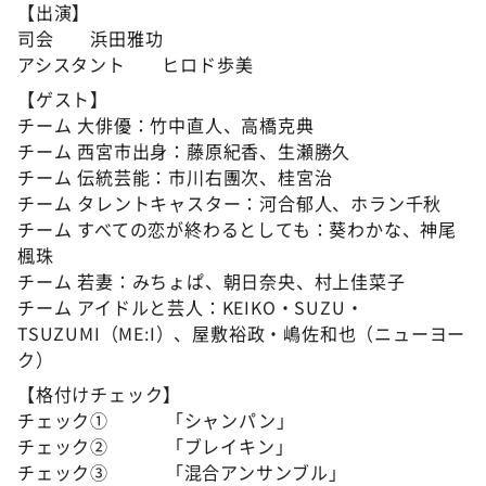
【出演】
司会 浜田雅功
アシスタント ヒロド歩美
【ゲスト】
チーム 大俳優：竹中直人、高橋克典
チーム 西宮市出身：藤原紀香、生瀬勝久
チーム 伝統芸能：市川右團次、桂宮治
チーム タレントキャスター：河合郁人、ホラン千秋
チーム すべての恋が終わるとしても：葵わかな、神尾
楓珠
チーム 若妻：みちょぱ、朝日奈央、村上佳菜子
チーム アイドルと芸人：KEIKO・SUZU・
TSUZUMI（ME:I）、屋敷裕政・嶋佐和也（ニューヨー
ク）
【格付けチェック】
チェック① 「シャンパン」
チェック② 「ブレイキン」
チェック③ 「混合アンサンブル」