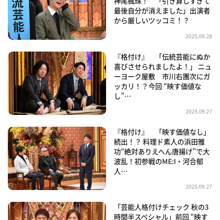
神尾楓珠！ 「引き算しすぎて
最後自分が消えました」出演者
から厳しいツッコミ！？
2025.09.28
『格付け』 「伝統芸能にぬか
喜びさせられましたよ！」 ニュ
ーヨーク屋敷 市川右團次にガ
ッカリ！？今回 “映す価値な
し”…
2025.09.27
『格付け』 「映す価値なし」
続出！？ 料理ド素人の浜田雅
功“絶対ありえへん唐揚げ”で大
波乱！初参戦のME:I・河合郁
人…
2025.09.27
「芸能人格付けチェック 秋の3
時間半スペシャル」前回 “映す