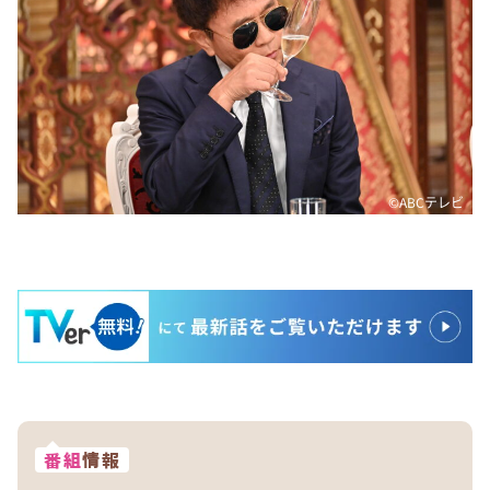
©ABCテレビ
番組
情報