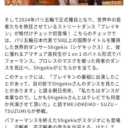
©ABCテレビ
そして2024年パリ五輪で正式種目となり、世界中の若
者たちを熱狂させているストリートダンス「ブレイキ
ン」が格付けチェック初登場！ こちらのチェックで
は、パリ五輪日本代表で50以上の国際タイトルを獲得
した世界的ダンサーShigekix（シゲキックス）と、彼
に憧れるアマチュア高校生が１on１のバトル形式でパ
フォーマンス。プロレスのマスクを被った両者のダン
スを見比べ、Shigekixがどちらかを当てる。
このチェックには、「ブレイキンの番組に出演したこ
とがあって、目の前でShigekixさんのダンスを見たこ
とがあります」と語る朝日奈央、「私たちはダンスが
本業なので。しかもShigekixさんとはテレビでも何度
か共演させて頂いた」と話すME:IのKEIKO・SUZU・
TSUZUMIらが参戦。
パフォーマンスを終えたShigekixがスタジオにも登場
し、正解者、不正解者の両方を出迎える。はたして