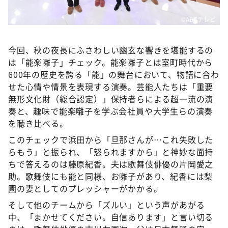
©ABCテレビ
今回、秋の夜長にふさわしい幽玄な響きを堪能するの
は「能楽囃子」チェック。能楽囃子とは室町時代から
600年の歴史を誇る「能」の舞台において、物語に合わ
せた心情や情景を表現する演奏。芸能人たちは「重要
無形文化財（総合認定）」保持者らによる超一流の演
奏と、趣味で能楽囃子を学ぶ会社員や大学生らの演奏
を聴き比べる。
このチェックで浜田から「旦那さんが…これ失敗した
らもう」と振られ、「怒られますから」と神妙な面持
ちで答えるのは藤原紀香。夫は歌舞伎俳優の片岡愛之
助。歌舞伎にも能と同様、お囃子があり、紀香には梨
園の妻としてのプレッシャーがかかる。
そして他のチームから「ズルい」という声があがる
中、「まかせてください。自信あります」と言い切る