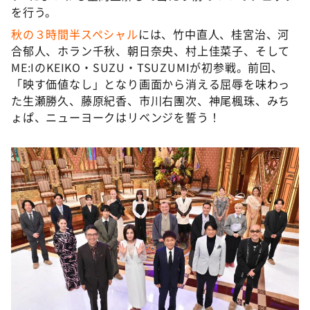
DAIGOも台所 ～きょうの献立 何にする？～
を行う。
本日はダイアンなり！シーズン２
秋の３時間半スペシャル
には、竹中直人、桂宮治、河
合郁人、ホラン千秋、朝日奈央、村上佳菜子、そして
朝だ！生です旅サラダ
ME:IのKEIKO・SUZU・TSUZUMIが初参戦。前回、
教えて！ニュースライブ 正義のミカタ
「映す価値なし」となり画面から消える屈辱を味わっ
た生瀬勝久、藤原紀香、市川右團次、神尾楓珠、みち
ＬＩＦＥ～夢のカタチ～
ょぱ、ニューヨークはリベンジを誓う！
新婚さんいらっしゃい！
ポツンと一軒家
ザキ山小屋本館
ぺこぱのまるスポ
アナ回覧板