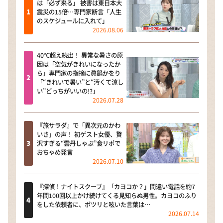
は「必ず来る」 被害は東日本大
震災の15倍…専門家断言「人生
のスケジュールに入れて」
2026.08.06
40℃超え続出！ 異常な暑さの原
因は「空気がきれいになったか
ら」専門家の指摘に眞鍋かをり
「“きれいで暑い”と“汚くて涼し
い”どっちがいいの!?」
2026.07.28
『旅サラダ』で「異次元のかわ
いさ」の声！ 初ゲスト女優、贅
沢すぎる“雲丹しゃぶ”食リポで
おちゃめ発言
2026.07.10
『探偵！ナイトスクープ』「カヨコか？」間違い電話を約7
年間100回以上かけ続けてくる見知らぬ男性。カヨコのふり
をした依頼者に、ポツリと呟いた言葉は…
2026.07.14