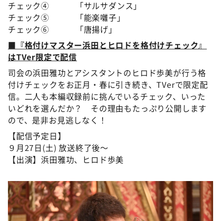
チェック④ 「サルサダンス」
チェック⑤ 「能楽囃子」
チェック⑥ 「唐揚げ」
■『格付けマスター浜田とヒロドを格付けチェック』
はTVer限定で配信
司会の浜田雅功とアシスタントのヒロド歩美が行う格
付けチェックをお正月・春に引き続き、TVerで限定配
信。二人も本編収録前に挑んでいるチェック、いった
いどれを選んだか？ その理由もたっぷり公開します
ので、是非お見逃しなく！
【配信予定日】
９月27日(土) 放送終了後～
【出演】浜田雅功、ヒロド歩美