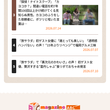
『探偵！ナイトスクープ』「カ
ヨコか？」間違い電話を約7年
間100回以上かけ続けてくる見
知らぬ男性。カヨコのふりをし
た依頼者に、ポツリと呟いた言
葉は…
2026.07.14
『旅サラダ』初ゲスト女優に「歳とっても美しい」「透明感
ハンパない」の声！ “15年ぶりリベンジ”で福岡グルメ三昧
2026.07.07
『旅サラダ』で「異次元のかわいさ」の声！ 初ゲスト女
優、贅沢すぎる“雲丹しゃぶ”食リポでおちゃめ発言
2026.07.10