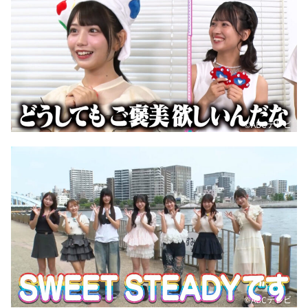
DAIGOも台所 ～きょうの献立 何にする？～
本日はダイアンなり！シーズン２
朝だ！生です旅サラダ
教えて！ニュースライブ 正義のミカタ
ＬＩＦＥ～夢のカタチ～
新婚さんいらっしゃい！
©ABCテレビ
ポツンと一軒家
ザキ山小屋本館
ぺこぱのまるスポ
アナ回覧板
©ABCテレビ