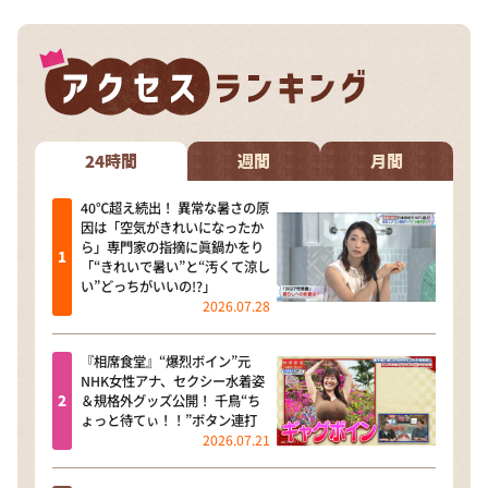
24時間
週間
月間
40℃超え続出！ 異常な暑さの原
因は「空気がきれいになったか
ら」専門家の指摘に眞鍋かをり
「“きれいで暑い”と“汚くて涼し
い”どっちがいいの!?」
2026.07.28
『相席食堂』“爆烈ボイン”元
NHK女性アナ、セクシー水着姿
＆規格外グッズ公開！ 千鳥“ち
ょっと待てぃ！！”ボタン連打
2026.07.21