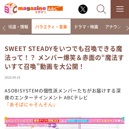
ー
報道・情報
バラエティ・音楽
ドラマ・映画
アナウンサ
SWEET STEADYをいつでも召喚できる魔
法って！？ メンバー爆笑＆赤面の“魔法す
なるみ・岡村の過ぎるTV
いすて召喚”動画を大公開！
相席食堂
これ余談なんですけど・・・
2025.09.19
～人生密着トークバラエティ！～ やすとものいたっ
て真剣です
ASOBISYSTEMの個性派メンバーたちがお届けする深
夜のエンターテインメント ABCテレビ
探偵！ナイトスクープ
『あそばにゃそんそん』
news おかえり
河合＆A.B.C-Z塚田×福井アナ「なんでやねん！？」
（news おかえり）