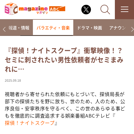
ー
報道・情報
バラエティ・音楽
ドラマ・映画
アナウンサ
『探偵！ナイトスクープ』衝撃映像！？
セミに刺されたい男性依頼者がセミまみ
なるみ・岡村の過ぎるTV
れに…
相席食堂
これ余談なんですけど・・・
2025.09.18
～人生密着トークバラエティ！～ やすとものいたっ
て真剣です
視聴者から寄せられた依頼にもとづいて、探偵局長が
部下の探偵たちを野に放ち、世のため、人のため、公
探偵！ナイトスクープ
序良俗・安寧秩序を守るべく、この世のあらゆる事ど
news おかえり
もを徹底的に調査追求する娯楽番組ABCテレビ『
河合＆A.B.C-Z塚田×福井アナ「なんでやねん！？」
探偵！ナイトスクープ
』
（news おかえり）