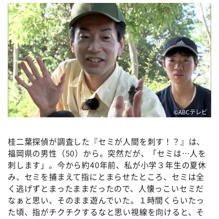
DAIGOも台所 ～きょうの献立 何にする？～
本日はダイアンなり！シーズン２
朝だ！生です旅サラダ
教えて！ニュースライブ 正義のミカタ
ＬＩＦＥ～夢のカタチ～
新婚さんいらっしゃい！
ポツンと一軒家
©️ABCテレビ
ザキ山小屋本館
ぺこぱのまるスポ
桂二葉探偵が調査した『セミが人間を刺す！？』は、
福岡県の男性（50）から。突然だが、「セミは…人を
アナ回覧板
刺します」。今から約40年前、私が小学３年生の夏休
み、セミを捕まえて指にとまらせたところ、セミは全
く逃げずとまったままだったので、人懐っこいセミだ
なぁと思い、そのまま遊んでいた。１時間くらいたっ
た頃、指がチクチクするなと思い視線を向けると、そ