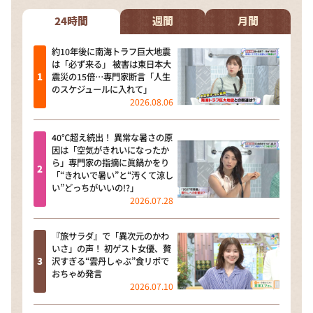
24時間
週間
月間
約10年後に南海トラフ巨大地震
は「必ず来る」 被害は東日本大
震災の15倍…専門家断言「人生
のスケジュールに入れて」
2026.08.06
40℃超え続出！ 異常な暑さの原
因は「空気がきれいになったか
ら」専門家の指摘に眞鍋かをり
「“きれいで暑い”と“汚くて涼し
い”どっちがいいの!?」
2026.07.28
『旅サラダ』で「異次元のかわ
いさ」の声！ 初ゲスト女優、贅
沢すぎる“雲丹しゃぶ”食リポで
おちゃめ発言
2026.07.10