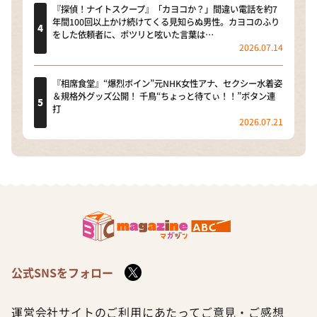
『探偵！ナイトスクープ』「カヨコか？」間違い電話を約7
年間100回以上かけ続けてくる見知らぬ男性。カヨコのふり
をした依頼者に、ポツリと呟いた言葉は…
2026.07.14
『相席食堂』“爆烈ボイン”元NHK女性アナ、セクシー水着姿
＆規格外グッズ公開！ 千鳥“ちょっと待てぃ！！”ボタン連
打
2026.07.21
公式SNSをフォロー
運営会社
サイトのご利用にあたって
ご意見・ご感想