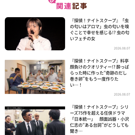
『探偵！ナイトスクープ』「虫
の匂いはアロマ」虫の匂いを嗅
ぐことで幸せを感じる!? 虫の匂
いフェチの女
2026.08.07
『探偵！ナイトスクープ』料亭
顔負けのクオリティー!? 酔っぱ
らった時に作った“奇跡のだし
巻き卵”をもう一度作りた
い…！
2026.08.07
『探偵！ナイトスクープ』シリ
ーズ75作を超える任侠ドラマ
「日本統一」 顔面凶器・小沢
仁志の“ある台詞”がどうしても
聞き…