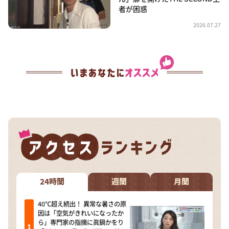
者が困惑
2026.07.27
24時間
週間
月間
40℃超え続出！ 異常な暑さの原
因は「空気がきれいになったか
ら」専門家の指摘に眞鍋かをり