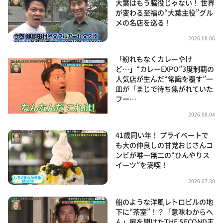
大葉はもう脇役じゃない！ 世界
が変わる至福の“大葉主役”グル
メの名店を巡る！
2026.08.06
「紛れもなくカレーやけ
ど…」“カレーEXPO”3度制覇の
人気店が生んだ“常識を覆す”一
皿が「まじで待ち焦がれていた
フー…
2026.08.04
41歳同い年！ プライベートで
も大の仲良しの甘党おじさんコ
ンビが唯一無二の“ひんやりス
イーツ”を満喫！
2026.07.30
船のような洋風レトロビルの地
下に“茶室”！？「意味わからへ
ん」扉を開けたTHE SECOND王