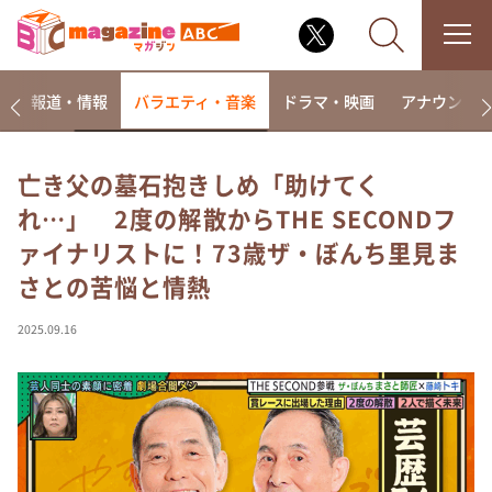
ー
報道・情報
バラエティ・音楽
ドラマ・映画
アナウンサ
亡き父の墓石抱きしめ「助けてく
れ…」 2度の解散からTHE SECONDフ
なるみ・岡村の過ぎるTV
ァイナリストに！73歳ザ・ぼんち里見ま
相席食堂
さとの苦悩と情熱
これ余談なんですけど・・・
～人生密着トークバラエティ！～ やすとものいたっ
2025.09.16
て真剣です
探偵！ナイトスクープ
news おかえり
河合＆A.B.C-Z塚田×福井アナ「なんでやねん！？」
（news おかえり）