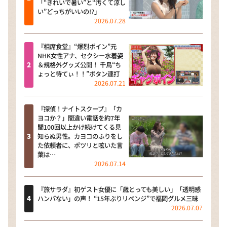
「“きれいで暑い”と“汚くて涼し
い”どっちがいいの!?」
2026.07.28
『相席食堂』“爆烈ボイン”元
NHK女性アナ、セクシー水着姿
＆規格外グッズ公開！ 千鳥“ち
ょっと待てぃ！！”ボタン連打
2026.07.21
『探偵！ナイトスクープ』「カ
ヨコか？」間違い電話を約7年
間100回以上かけ続けてくる見
知らぬ男性。カヨコのふりをし
た依頼者に、ポツリと呟いた言
葉は…
2026.07.14
『旅サラダ』初ゲスト女優に「歳とっても美しい」「透明感
ハンパない」の声！ “15年ぶりリベンジ”で福岡グルメ三昧
2026.07.07