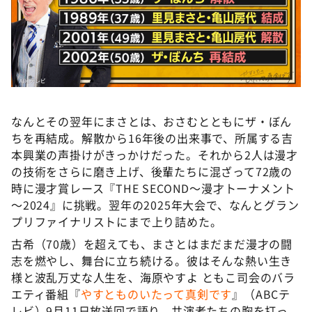
なんとその翌年にまさとは、おさむとともにザ・ぼん
ちを再結成。解散から16年後の出来事で、所属する吉
本興業の声掛けがきっかけだった。それから2人は漫才
の技術をさらに磨き上げ、後輩たちに混ざって72歳の
時に漫才賞レース『THE SECOND～漫才トーナメント
～2024』に挑戦。翌年の2025年大会で、なんとグラン
プリファイナリストにまで上り詰めた。
古希（70歳）を超えても、まさとはまだまだ漫才の闘
志を燃やし、舞台に立ち続ける。彼はそんな熱い生き
様と波乱万丈な人生を、海原やすよ ともこ司会のバラ
エティ番組『
やすとものいたって真剣です
』（ABCテ
レビ）9月11日放送回で語り、共演者たちの胸を打っ