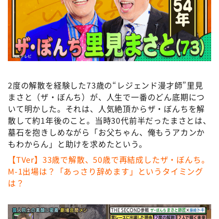
DAIGOも台所 ～きょうの献立 何にする？～
本日はダイアンなり！シーズン２
朝だ！生です旅サラダ
教えて！ニュースライブ 正義のミカタ
ＬＩＦＥ～夢のカタチ～
2度の解散を経験した73歳の“レジェンド漫才師”里見
新婚さんいらっしゃい！
まさと（ザ・ぼんち）が、人生で一番のどん底期につ
ポツンと一軒家
いて明かした。それは、人気絶頂からザ・ぼんちを解
散して約1年後のこと。当時30代前半だったまさとは、
ザキ山小屋本館
墓石を抱きしめながら「お父ちゃん、俺もうアカンか
ぺこぱのまるスポ
もわからん」と助けを求めたという。
アナ回覧板
【TVer】33歳で解散、50歳で再結成したザ・ぼんち。
M-1出場は？「あっさり辞めます」というタイミング
は？