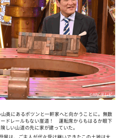
©ABCテレビ
い山奥にあるポツンと一軒家へと向かうことに。無数
ガードレールもない崖道！ 運転席からもはるか眼下
な険しい山道の先に家が建っていた。
る母屋は、ご主人が代々受け継いできたこの土地は大