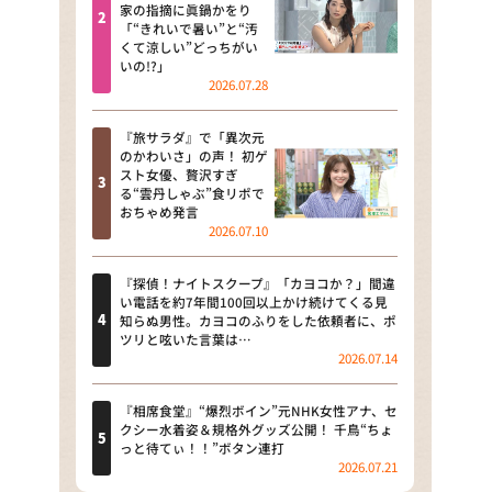
河合＆A.B.C-Z塚田×福井アナ
家の指摘に眞鍋かをり
「“きれいで暑い”と“汚
「なんでやねん！？」（news お
くて涼しい”どっちがい
かえり）
いの!?」
2026.07.28
DAIGOも台所 ～きょうの献立 何
にする？～
『旅サラダ』で「異次元
のかわいさ」の声！ 初ゲ
本日はダイアンなり！シーズン２
スト女優、贅沢すぎ
る“雲丹しゃぶ”食リポで
朝だ！生です旅サラダ
おちゃめ発言
2026.07.10
教えて！ニュースライブ 正義の
ミカタ
『探偵！ナイトスクープ』「カヨコか？」間違
い電話を約7年間100回以上かけ続けてくる見
ＬＩＦＥ～夢のカタチ～
知らぬ男性。カヨコのふりをした依頼者に、ポ
ツリと呟いた言葉は…
2026.07.14
新婚さんいらっしゃい！
ポツンと一軒家
『相席食堂』“爆烈ボイン”元NHK女性アナ、セ
クシー水着姿＆規格外グッズ公開！ 千鳥“ちょ
っと待てぃ！！”ボタン連打
ザキ山小屋本館
2026.07.21