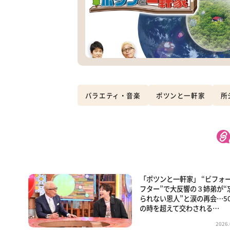
バラエティ・音楽
ポツンと一軒家
所
「ポツンと一軒家」 “ビフォ
フター”で大反響の３姉弟が“
られない恩人”と涙の再会…5
の時を超えて交わされる…
2026.