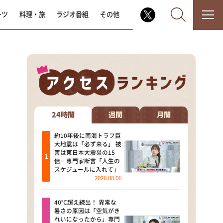
ーツ
料理・旅
ラジオ番組
その他
なるみ・岡村の過ぎるTV
相席食堂
24時間
週間
月間
これ余談なんですけど・・・
約10年後に南海トラフ巨
大地震は「必ず来る」 被
害は東日本大震災の15
～人生密着トークバラエティ！
倍…専門家断言「人生の
～ やすとものいたって真剣です
スケジュールに入れて」
2026.08.06
探偵！ナイトスクープ
40℃超え続出！ 異常な
news おかえり
暑さの原因は「空気がき
れいになったから」専門