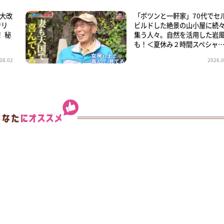
「大改
「ポツンと一軒家」70代でセ
でリ
ビルドした絶景の山小屋に続
 秘
集う人々。自然を活用した岩
も！＜夏休み２時間スペシャ
08.02
2026.0