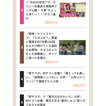
河合＆A.B.C-Z塚田×福井アナ
ン”元NHK女性アナ、セ
クシー水着姿＆規格外グ
「なんでやねん！？」（news お
ッズ公開！ 千鳥“ちょっ
かえり）
と待てぃ！！”ボタン連
打
DAIGOも台所 ～きょうの献立 何
2026.07.21
にする？～
『探偵！ナイトスクー
本日はダイアンなり！シーズン２
プ』「カヨコか？」間違
い電話を約7年間100回
朝だ！生です旅サラダ
以上かけ続けてくる見知
らぬ男性。カヨコのふり
をした依頼者に、ポツリ
教えて！ニュースライブ 正義の
と呟いた言葉は…
ミカタ
2026.07.14
ＬＩＦＥ～夢のカタチ～
『旅サラダ』初ゲスト女優に「歳とっても美し
い」「透明感ハンパない」の声！ “15年ぶりリ
新婚さんいらっしゃい！
ベンジ”で福岡グルメ三昧
2026.07.07
ポツンと一軒家
『旅サラダ』で「異次元のかわいさ」の声！
ザキ山小屋本館
初ゲスト女優、贅沢すぎる“雲丹しゃぶ”食リポ
でおちゃめ発言