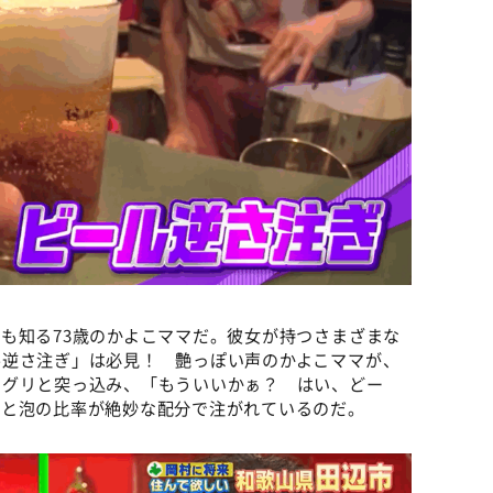
も知る73歳のかよこママだ。彼女が持つさまざまな
ル逆さ注ぎ」は必見！ 艶っぽい声のかよこママが、
リグリと突っ込み、「もういいかぁ？ はい、どー
体と泡の比率が絶妙な配分で注がれているのだ。