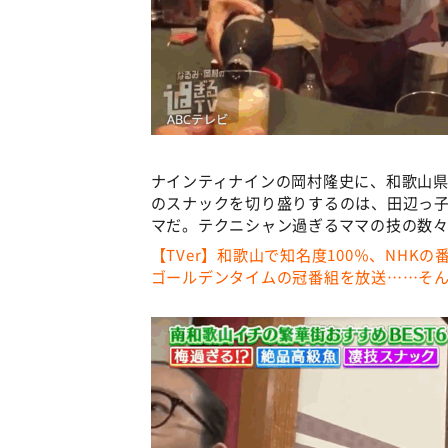
ナインティナインの岡村隆史に、和歌山
のスナックを切り盛りするのは、田辺っ子
マだ。テクニシャン過ぎるママの技の数
【TVer】和歌山で知名度100％、NHK
ゴールデンタイムの冠番組を放送……そ