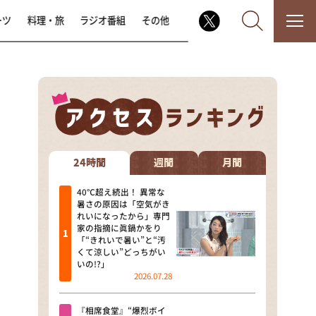
ーツ
料理・旅
ラジオ番組
その他
なるみ・岡村の過ぎるTV
相席食堂
24時間
週間
月間
これ余談なんですけど・・・
40℃超え続出！ 異常な
暑さの原因は「空気がき
れいになったから」専門
～人生密着トークバラエティ！
家の指摘に眞鍋かをり
～ やすとものいたって真剣です
「“きれいで暑い”と“汚
くて涼しい”どっちがい
探偵！ナイトスクープ
いの!?」
2026.07.28
news おかえり
『相席食堂』“爆烈ボイ