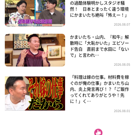
の過酷体験明かしスタジオ騒
然！ 日本とまったく違う環境
にかまいたち絶叫「怖えー！」
2026.08.07
かまいたち・山内、『和牛』解
散時に「大恥かいた」エピソー
ド告白 直前まで水田に「ない
で」と言われ…
2026.08.05
「料理は嫁の仕事。材料費を稼
ぐのが俺の仕事」かまいたち山
内、炎上発言再び！？「ご飯作
ってくれてありがとうや！先
に！」く…
2026.08.01