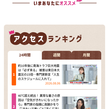
24時間
週間
月間
約10年後に南海トラフ巨大地震
は「必ず来る」 被害は東日本大
震災の15倍…専門家断言「人生
のスケジュールに入れて」
2026.08.06
40℃超え続出！ 異常な暑さの原
因は「空気がきれいになったか
ら」専門家の指摘に眞鍋かをり
「“きれいで暑い”と“汚くて涼し