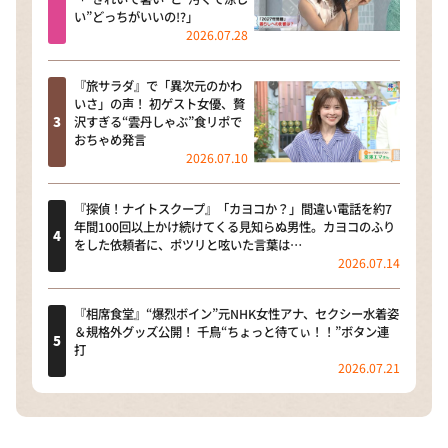
い”どっちがいいの!?」
2026.07.28
『旅サラダ』で「異次元のかわ
いさ」の声！ 初ゲスト女優、贅
沢すぎる“雲丹しゃぶ”食リポで
おちゃめ発言
2026.07.10
『探偵！ナイトスクープ』「カヨコか？」間違い電話を約7
年間100回以上かけ続けてくる見知らぬ男性。カヨコのふり
をした依頼者に、ポツリと呟いた言葉は…
2026.07.14
『相席食堂』“爆烈ボイン”元NHK女性アナ、セクシー水着姿
＆規格外グッズ公開！ 千鳥“ちょっと待てぃ！！”ボタン連
打
2026.07.21