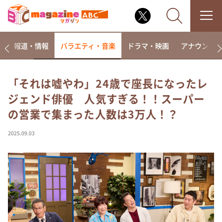
ー
報道・情報
バラエティ・音楽
ドラマ・映画
アナウンサ
「それは嘘やわ」24歳で座長になったレ
ジェンド俳優 人気すぎる！！スーパー
なるみ・岡村の過ぎるTV
の営業で集まった人数は3万人！？
相席食堂
これ余談なんですけど・・・
2025.09.03
～人生密着トークバラエティ！～ やすとものいたっ
て真剣です
探偵！ナイトスクープ
news おかえり
河合＆A.B.C-Z塚田×福井アナ「なんでやねん！？」
（news おかえり）