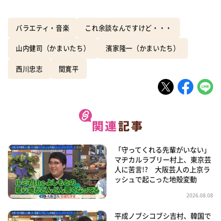
バラエティ・音楽
これ余談なんですけど・・・
山内健司（かまいたち）
濱家隆一（かまいたち）
西川忠志
間寛平
「守ってくれる先輩がいない」
マヂカルラブリー村上、東京芸
人に苦言!? 大阪芸人の上京ラ
ッシュで起こった地殻変動
2026.08.08
平成ノブシコブシ吉村、韓国で