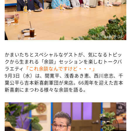
DAIGOも台所 ～きょうの献立 何にする？～
本日はダイアンなり！シーズン２
朝だ！生です旅サラダ
教えて！ニュースライブ 正義のミカタ
©ABCテレビ
ＬＩＦＥ～夢のカタチ～
新婚さんいらっしゃい！
かまいたちとスペシャルなゲストが、気になるトピッ
クから生まれる「余談」セッションを楽しむトークバ
ポツンと一軒家
ラエティ
「これ余談なんですけど・・・」
ザキ山小屋本館
9月3日（水）は、間寛平、浅香あき恵、西川忠志、千
葉公平ら吉本新喜劇軍団が来店。66周年を迎えた吉本
ぺこぱのまるスポ
新喜劇にまつわる様々な余談を語る。
アナ回覧板