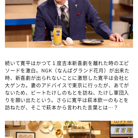
©ABCテレビ
続いて寛平はかつて１度吉本新喜劇を離れた時のエピ
ソードを激白。NGK（なんばグランド花月）が出来た
時、新喜劇が出られないことに激怒した寛平は会社と
大ゲンカ。妻のアドバイスで東京に行ったが、あてが
ないため、ビートたけしのもとを訪ね、たけし軍団入
りを願い出たという。さらに寛平は萩本欽一のもとを
訪ねたが、そこで萩本から言われた言葉とは…？